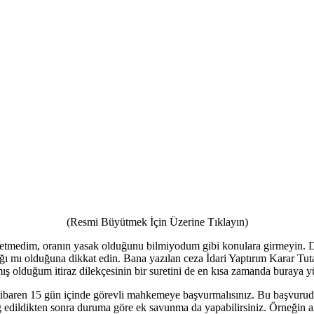
(Resmi Büyütmek İçin Üzerine Tıklayın)
etmedim, oranın yasak olduğunu bilmiyodum gibi konulara girmeyin. Dir
ğı mı olduğuna dikkat edin. Bana yazılan ceza İdari Yaptırım Karar Tuta
ış olduğum itiraz dilekçesinin bir suretini de en kısa zamanda buraya 
en itibaren 15 gün içinde görevli mahkemeye başvurmalısınız. Bu başvu
iğ edildikten sonra duruma göre ek savunma da yapabilirsiniz. Örneğin ar