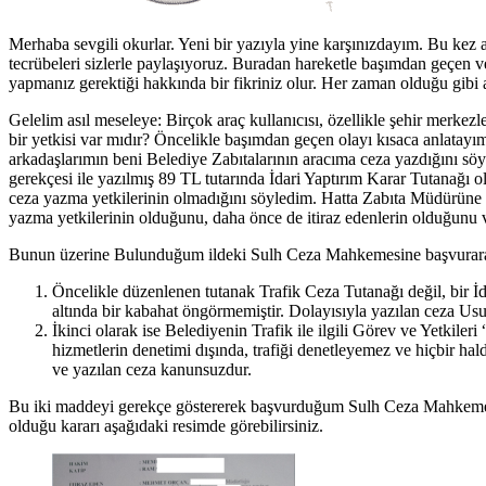
Merhaba sevgili okurlar. Yeni bir yazıyla yine karşınızdayım. Bu kez 
tecrübeleri sizlerle paylaşıyoruz. Buradan hareketle başımdan geçen v
yapmanız gerektiği hakkında bir fikriniz olur. Her zaman olduğu gibi a
Gelelim asıl meseleye: Birçok araç kullanıcısı, özellikle şehir merkez
bir yetkisi var mıdır? Öncelikle başımdan geçen olayı kısaca anlatayı
arkadaşlarımın beni Belediye Zabıtalarının aracıma ceza yazdığını sö
gerekçesi ile yazılmış 89 TL tutarında İdari Yaptırım Karar Tutanağ
ceza yazma yetkilerinin olmadığını söyledim. Hatta Zabıta Müdürüne 
yazma yetkilerinin olduğunu, daha önce de itiraz edenlerin olduğunu ve
Bunun üzerine Bulunduğum ildeki Sulh Ceza Mahkemesine başvurarak a
Öncelikle düzenlenen tutanak Trafik Ceza Tutanağı değil, bir İ
altında bir kabahat öngörmemiştir. Dolayısıyla yazılan ceza Usu
İkinci olarak ise Belediyenin Trafik ile ilgili Görev ve Yetkileri 
hizmetlerin denetimi dışında, trafiği denetleyemez ve hiçbir ha
ve yazılan ceza kanunsuzdur.
Bu iki maddeyi gerekçe göstererek başvurduğum Sulh Ceza Mahkemesi 
olduğu kararı aşağıdaki resimde görebilirsiniz.