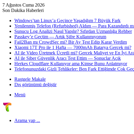
7 Ağustos Cuma 2026
Son Dakika Haberleri
Windows’tan Linux’a Geçince Yaşadığım 7 Büyük Fark
Yenilenmiş Telefon (Refurbished) Aldım — Para Kazandırdı mı
Sunucu Log Analizi Nasıl Yapılır? Sıfırdan Uzmanlığa Rehber
Passkey’e Geçtim — Artık Şifre Kullanmıyorum
Fail2Ban mı CrowdSec mi? Bir Ay Test Edip Karar Verdim
Xiaomi 17T Pro ile 1 Hafta — 7000mAh Batarya Gerçek mi?
AI ile Video Üretmek Ücretli mi? Gerçek Maliyet ve En İyi Ara
AI ile Siber Güvenlik Aracı Test Ettim — Sonuçlar Açık
Herkes Cloudflare Kullanıyor ama Kimse Bunu Anlatmıyor
Telefonunuzdaki Gizli Tehlikeler: Ben Fark Ettiğimde Çok Geç
Rastgele Makale
Dış görünümü değiştir
Menü
Arama yap ...