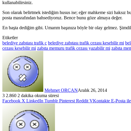
kullanabilirsiniz.
Son olarak belirtmek istediğim husus ise; eğer mahkeme sizi haksız 
posta masrafından bahsediyoruz. Bence bunu göze almaya değer.
En başta dediğim gibi. Umarım başınıza böyle bir olay gelmez. Şimdili
Etiketler
belediye zabıtası trafik c
belediye zabıtası trafik cezası kesebilir mi
bel
cezası kesebilir mi
zabıta memuru trafik cezası yazabilir mi
zabıta mem
Mehmet ORÇAN
Aralık 26, 2014
3
2.860
2 dakika okuma süresi
Facebook
X
LinkedIn
Tumblr
Pinterest
Reddit
VKontakte
E-Posta il