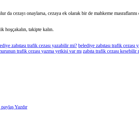
bulur da cezayı onaylarsa, cezaya ek olarak bir de mahkeme masrafları
k hoşçakalın, takipte kalın.
ediye zabıtası trafik cezası yazabilir mi?
belediye zabıtası trafik cezası 
urunun trafik cezası yazma yetkisi var mı
zabıta trafik cezası kesebilir
e paylaş
Yazdır