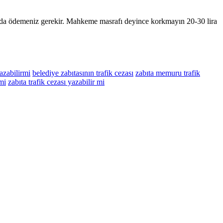
nı da ödemeniz gerekir. Mahkeme masrafı deyince korkmayın 20-30 lira
yazabilirmi
belediye zabıtasının trafik cezası
zabıta memuru trafik
 mi
zabıta trafik cezası yazabilir mi