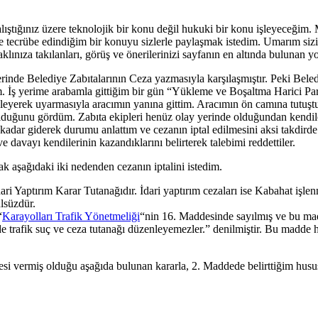
alıştığınız üzere teknolojik bir konu değil hukuki bir konu işleyeceğim
e tecrübe edindiğim bir konuyu sizlerle paylaşmak istedim. Umarım sizi
klınıza takılanları, görüş ve önerilerinizi sayfanın en altında bulunan 
lerinde Belediye Zabıtalarının Ceza yazmasıyla karşılaşmıştır. Peki Bele
m. İş yerime arabamla gittiğim bir gün “Yükleme ve Boşaltma Harici Par
yleyerek uyarmasıyla aracımın yanına gittim. Aracımın ön camına tutuş
ı olduğunu gördüm. Zabıta ekipleri henüz olay yerinde olduğundan kend
kadar giderek durumu anlattım ve cezanın iptal edilmesini aksi takdir
 davayı kendilerinin kazandıklarını belirterek talebimi reddettiler.
şağıdaki iki nedenden cezanın iptalini istedim.
dari Yaptırım Karar Tutanağıdır. İdari yaptırım cezaları ise Kabahat i
lsüzdür.
“
Karayolları Trafik Yönetmeliği
“nin 16. Maddesinde sayılmış ve bu ma
lde trafik suç ve ceza tutanağı düzenleyemezler.” denilmiştir. Bu madd
vermiş olduğu aşağıda bulunan kararla, 2. Maddede belirttiğim hususta