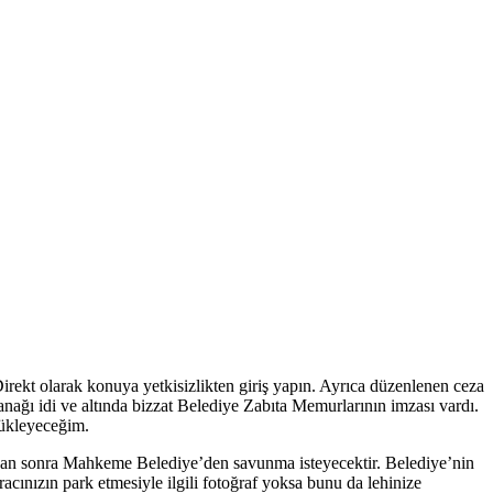
ekt olarak konuya yetkisizlikten giriş yapın. Ayrıca düzenlenen ceza
nağı idi ve altında bizzat Belediye Zabıta Memurlarının imzası vardı.
yükleyeceğim.
rudan sonra Mahkeme Belediye’den savunma isteyecektir. Belediye’nin
acınızın park etmesiyle ilgili fotoğraf yoksa bunu da lehinize