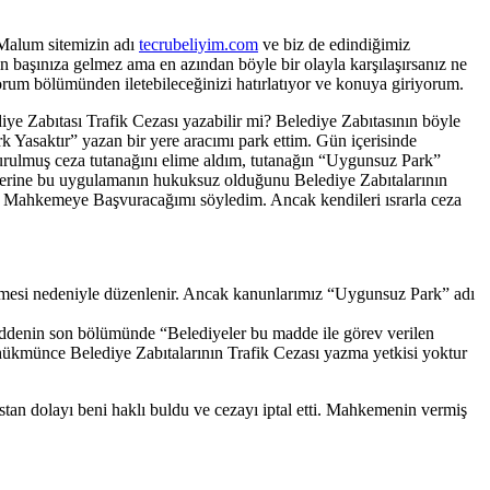
. Malum sitemizin adı
tecrubeliyim.com
ve biz de edindiğimiz
n başınıza gelmez ama en azından böyle bir olayla karşılaşırsanız ne
yorum bölümünden iletebileceğinizi hatırlatıyor ve konuya giriyorum.
diye Zabıtası Trafik Cezası yazabilir mi? Belediye Zabıtasının böyle
k Yasaktır” yazan bir yere aracımı park ettim. Gün içerisinde
turulmuş ceza tutanağını elime aldım, tutanağın “Uygunsuz Park”
ilerine bu uygulamanın hukuksuz olduğunu Belediye Zabıtalarının
de Mahkemeye Başvuracağımı söyledim. Ancak kendileri ısrarla ceza
şlenmesi nedeniyle düzenlenir. Ancak kanunlarımız “Uygunsuz Park” adı
ddenin son bölümünde “Belediyeler bu madde ile görev verilen
e hükmünce Belediye Zabıtalarının Trafik Cezası yazma yetkisi yoktur
n dolayı beni haklı buldu ve cezayı iptal etti. Mahkemenin vermiş