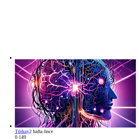
Türkay
2 hafta önce
0
149