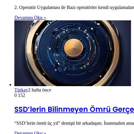
2. Operatör Uygulaması ile Bazı operatörler kendi uygulamala
Devamını Oku »
Türkay
2 hafta önce
0
152
SSD’lerin Bilinmeyen Ömrü Gerçe
“SSD’lerin ömrü üç yıl” demişti bir arkadaşım. İnanmadım ama
Devamını Oku »