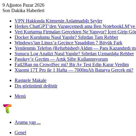
9 Ağustos Pazar 2026
Son Dakika Haberleri
VPN Hakkında Kimsenin Anlatmadığı Şeyler
Herkes ChatGPT’den Vazgeçemedi ama Ben NotebookLM’ye
Veri Kurtarma Firmaları Gerçekten Ne Yapıyor? İçeri Girip G
Docker Kurulumu Nasıl Yapılır? Sıfırdan Tam Rehber
Windows’tan Linux’a Geçince Yaşadığım 7 Büyük Fark
Yenilenmiş Telefon (Refurbished) Aldım — Para Kazandırdı mı
Sunucu Log Analizi Nasıl Yapılır? Sıfırdan Uzmanlığa Rehber
Passkey’e Geçtim — Artık Şifre Kullanmıyorum
Fail2Ban mı CrowdSec mi? Bir Ay Test Edip Karar Verdim
Xiaomi 17T Pro ile 1 Hafta — 7000mAh Batarya Gerçek mi?
Rastgele Makale
Dış görünümü değiştir
Menü
Arama yap ...
Genel