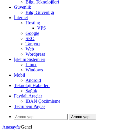
Bilgi Teknolojileri
Güvenlik
Bilgi Güvenliği
İnternet
Hosting
VPS
Google
SEO
Tarayıcı
Web
Wordpress
İşletim Sistemleri
Linux
Windows
Mobil
Android
Teknoloji Haberleri
Sağlık
Faydalı Araçlar
IBAN Çözümleme
Tecrübeni Paylaş
Arama yap ...
Anasayfa
/
Genel