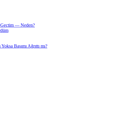
 Geçtim — Neden?
ördüm
 Yoksa Başımı Ağrıttı mı?