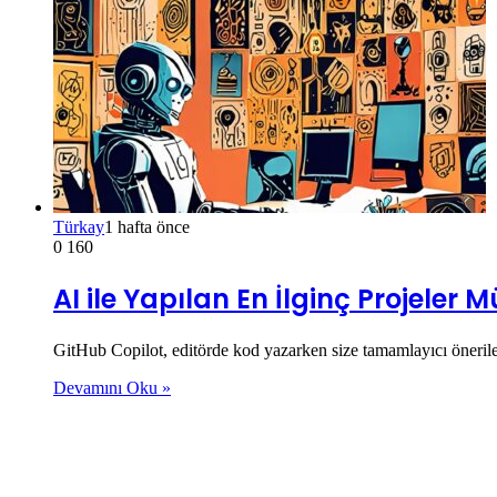
Türkay
1 hafta önce
0
160
AI ile Yapılan En İlginç Projele
GitHub Copilot, editörde kod yazarken size tamamlayıcı öneril
Devamını Oku »