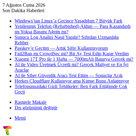
7 Ağustos Cuma 2026
Son Dakika Haberleri
Windows’tan Linux’a Geçince Yaşadığım 7 Büyük Fark
Yenilenmiş Telefon (Refurbished) Aldım — Para Kazandırdı
mı Yoksa Başımı Ağrıttı mı?
Sunucu Log Analizi Nasıl Yapılır? Sıfırdan Uzmanlığa
Rehber
Passkey’e Geçtim — Artık Şifre Kullanmıyorum
Fail2Ban mı CrowdSec mi? Bir Ay Test Edip Karar Verdim
Xiaomi 17T Pro ile 1 Hafta — 7000mAh Batarya Gerçek mi?
AI ile Video Üretmek Ücretli mi? Gerçek Maliyet ve En İyi
Araçlar
AI ile Siber Güvenlik Aracı Test Ettim — Sonuçlar Açık
Herkes Cloudflare Kullanıyor ama Kimse Bunu Anlatmıyor
Telefonunuzdaki Gizli Tehlikeler: Ben Fark Ettiğimde Çok
Geçti
Rastgele Makale
Dış görünümü değiştir
Menü