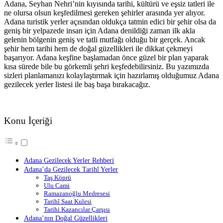
Adana, Seyhan Nehri’nin kıyısında tarihi, kültürü ve eşsiz tatleri ile
ne olursa olsun keşfedilmesi gereken şehirler arasında yer alıyor.
Adana turistik yerler açısından oldukça tatmin edici bir şehir olsa da
geniş bir yelpazede insan için Adana denildiği zaman ilk akla
gelenin bölgenin geniş ve tatli mutfağı olduğu bir gerçek. Ancak
şehir hem tarihi hem de doğal güzellikleri ile dikkat çekmeyi
başarıyor. Adana keşfine başlamadan önce güzel bir plan yaparak
kısa sürede bile bu görkemli şehri keşfedebilirsiniz. Bu yazımızda
sizleri planlamanızı kolaylaştırmak için hazırlamış olduğumuz Adana
gezilecek yerler listesi ile baş başa bırakacağız.
Konu İçeriği
Adana Gezilecek Yerler Rehberi
Adana’da Gezilecek Tarihî Yerler
Taş Köprü
Ulu Cami
Ramazanoğlu Medresesi
Tarihî Saat Kulesi
Tarihi Kazancılar Çarşısı
Adana’nın Doğal Güzellikleri