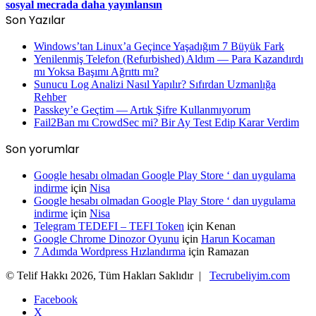
sosyal mecrada daha yayınlansın
Son Yazılar
Windows’tan Linux’a Geçince Yaşadığım 7 Büyük Fark
Yenilenmiş Telefon (Refurbished) Aldım — Para Kazandırdı
mı Yoksa Başımı Ağrıttı mı?
Sunucu Log Analizi Nasıl Yapılır? Sıfırdan Uzmanlığa
Rehber
Passkey’e Geçtim — Artık Şifre Kullanmıyorum
Fail2Ban mı CrowdSec mi? Bir Ay Test Edip Karar Verdim
Son yorumlar
Google hesabı olmadan Google Play Store ‘ dan uygulama
indirme
için
Nisa
Google hesabı olmadan Google Play Store ‘ dan uygulama
indirme
için
Nisa
Telegram TEDEFI – TEFI Token
için
Kenan
Google Chrome Dinozor Oyunu
için
Harun Kocaman
7 Adımda Wordpress Hızlandırma
için
Ramazan
© Telif Hakkı 2026, Tüm Hakları Saklıdır |
Tecrubeliyim.com
Facebook
X