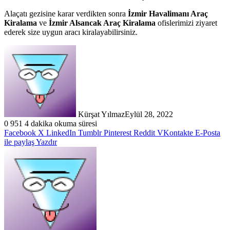
Alaçatı gezisine karar verdikten sonra
İzmir Havalimanı Araç
Kiralama
ve
İzmir Alsancak Araç Kiralama
ofislerimizi ziyaret
ederek size uygun aracı kiralayabilirsiniz.
Kürşat Yılmaz
Eylül 28, 2022
0
951
4 dakika okuma süresi
Facebook
X
LinkedIn
Tumblr
Pinterest
Reddit
VKontakte
E-Posta
ile paylaş
Yazdır