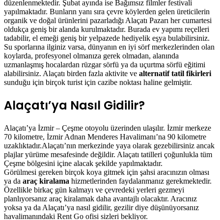
düzenlenmektedir. Şubat ayında ise Bağımsız filmler festivali
yapılmaktadır. Bunların yanı sıra çevre köylerden gelen üreticilerin
organik ve doğal ürünlerini pazarladığı Alaçatı Pazarı her cumartesi
oldukça geniş bir alanda kurulmaktadır. Burada ev yapımı reçelleri
tadabilir, el emeği geniş bir yelpazede hediyelik eşya bulabilirsiniz.
Su sporlarına ilginiz varsa, dünyanın en iyi sörf merkezlerinden olan
koylarda, profesyonel olmanıza gerek olmadan, alanında
uzmanlaşmış hocalardan rüzgar sörfü ya da uçurtma sörfü eğitimi
alabilirsiniz. Alaçatı birden fazla aktivite ve
alternatif tatil fikirleri
sunduğu için birçok turist için cazibe noktası haline gelmiştir.
Alaçatı’ya Nasıl Gidilir?
Alaçatı’ya İzmir – Çeşme otoyolu üzerinden ulaşılır. İzmir merkeze
70 kilometre, İzmir Adnan Menderes Havalimanı’na 90 kilometre
uzaklıktadır.Alaçatı’nın merkezinde yaya olarak gezebilirsiniz ancak
plajlar yürüme mesafesinde değildir. Alaçatı tatilleri çoğunlukla tüm
Çeşme bölgesini içine alacak şekilde yapılmaktadır.
Görülmesi gereken birçok koya gitmek için şahsi aracınızın olması
ya da
araç kiralama
hizmetlerinden faydalanmanız gerekmektedir.
Özellikle birkaç gün kalmayı ve çevredeki yerleri gezmeyi
planlıyorsanız araç kiralamak daha avantajlı olacaktır. Aracınız
yoksa ya da Alaçatı’ya nasıl gidilir, gezilir diye düşünüyorsanız
havalimanındaki Rent Go ofisi sizleri bekliyor.