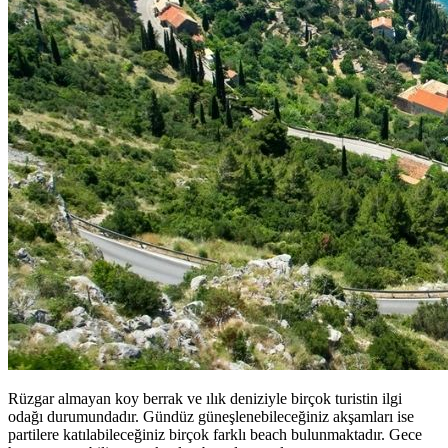
Rüzgar almayan koy berrak ve ılık deniziyle birçok turistin ilgi
odağı durumundadır. Gündüz güneşlenebileceğiniz akşamları ise
partilere katılabileceğiniz birçok farklı beach bulunmaktadır. Gece