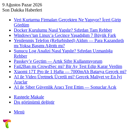
9 Ağustos Pazar 2026
Son Dakika Haberleri
Veri Kurtarma Firmaları Gerçekten Ne Yapıyor? İçeri Girip
Gördüm
Docker Kurulumu Nasıl Yapılır? Sıfırdan Tam Rehber
Windows’tan Linux’a Geçince Yaşadığım 7 Büyük Fark
Yenilenmiş Telefon (Refurbished) Aldım — Para Kazandırdı
mı Yoksa Başımı Ağrıttı mı?
Sunucu Log Analizi Nasıl Yapılır? Sıfırdan Uzmanlığa
Rehber
Passkey’e Geçtim — Artık Şifre Kullanmıyorum
Fail2Ban mı CrowdSec mi? Bir Ay Test Edip Karar Verdim
Xiaomi 17T Pro ile 1 Hafta — 7000mAh Batarya Gerçek mi?
AI ile Video Üretmek Ücretli mi? Gerçek Maliyet ve En İyi
Araçlar
AI ile Siber Güvenlik Aracı Test Ettim — Sonuçlar Açık
Rastgele Makale
Dış görünümü değiştir
Menü