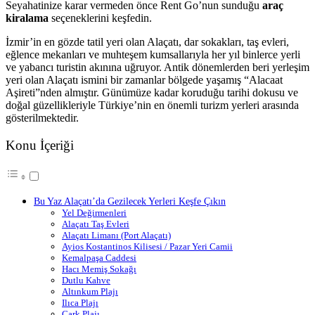
Seyahatinize karar vermeden önce Rent Go’nun sunduğu
araç
kiralama
seçeneklerini keşfedin.
İzmir’in en gözde tatil yeri olan Alaçatı, dar sokakları, taş evleri,
eğlence mekanları ve muhteşem kumsallarıyla her yıl binlerce yerli
ve yabancı turistin akınına uğruyor. Antik dönemlerden beri yerleşim
yeri olan Alaçatı ismini bir zamanlar bölgede yaşamış “Alacaat
Aşireti”nden almıştır. Günümüze kadar koruduğu tarihi dokusu ve
doğal güzellikleriyle Türkiye’nin en önemli turizm yerleri arasında
gösterilmektedir.
Konu İçeriği
Bu Yaz Alaçatı’da Gezilecek Yerleri Keşfe Çıkın
Yel Değirmenleri
Alaçatı Taş Evleri
Alaçatı Limanı (Port Alaçatı)
Ayios Kostantinos Kilisesi / Pazar Yeri Camii
Kemalpaşa Caddesi
Hacı Memiş Sokağı
Dutlu Kahve
Altınkum Plajı
Ilıca Plajı
Çark Plajı