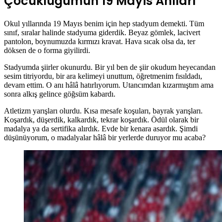
Çocukluğumun 19 Mayıs Anıları
Okul yıllarında 19 Mayıs benim için hep stadyum demekti. Tüm
sınıf, sıralar halinde stadyuma giderdik. Beyaz gömlek, lacivert
pantolon, boynumuzda kırmızı kravat. Hava sıcak olsa da, ter
döksen de o forma giyilirdi.
Stadyumda şiirler okunurdu. Bir yıl ben de şiir okudum heyecandan
sesim titriyordu, bir ara kelimeyi unuttum, öğretmenim fısıldadı,
devam ettim. O anı hâlâ hatırlıyorum. Utancımdan kızarmıştım ama
sonra alkış gelince göğsüm kabardı.
Atletizm yarışları olurdu. Kısa mesafe koşuları, bayrak yarışları.
Koşardık, düşerdik, kalkardık, tekrar koşardık. Ödül olarak bir
madalya ya da sertifika alırdık. Evde bir kenara asardık. Şimdi
düşünüyorum, o madalyalar hâlâ bir yerlerde duruyor mu acaba?