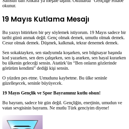
Samsun’dan Ankara’ya meşale taşınır. Okullarda “Gençliğe Hitabe”
okunur.
19 Mayıs Kutlama Mesajı
Bu yazıyı bitirirken bir şey söylemek istiyorum. 19 Mayıs sadece bir
tarihi günü anmak değil. Genç olmak demek, umutlu olmak demek.
Cesur olmak demek. Düşmek, kalkmak, tekrar denemek demek.
Sen sokaktayken, sen stadyumda koşarken, sen bilgisayar başında
kod yazarken, sen ders çalışırken, sen iş ararken, sen hayal kurarken
bu ülkenin geleceği sensin. Atatürk’ün “Ben onların gözlerinde
görürüm kendimi” dediği kişi sensin.
O yüzden pes etme. Umudunu kaybetme. Bu ülke seninle
güzelleşecek, seninle büyüyecek.
19 Mayıs Gençlik ve Spor Bayramınız kutlu olsun!
Bu bayram, sadece bir gün değil. Gençliğin, enerjinin, umudun ve
vatan sevgisinin bayramı. Ne mutlu Türk genciyim diyene!