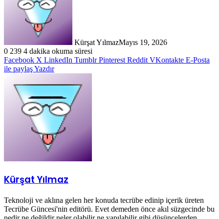
Kürşat Yılmaz
Mayıs 19, 2026
0
239
4 dakika okuma süresi
Facebook
X
LinkedIn
Tumblr
Pinterest
Reddit
VKontakte
E-Posta
ile paylaş
Yazdır
Kürşat Yılmaz
Teknoloji ve aklına gelen her konuda tecrübe edinip içerik üreten
Tecrübe Güncesi'nin editörü. Evet demeden önce akıl süzgecinde bu
nedir ne değildir neler olabilir ne yapılabilir gibi düşüncelerden