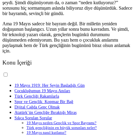
şeydi. Şimdi düşünüyorum da, o zaman “neden kutluyoruz?”
sorusunu hiç sormamışım aslında biliyoruz diye düşünürdük. Sadece
bir bayramdı, sevinçli bir gündü.
Ama 19 Mayıs sadece bir bayram değil. Bir milletin yeniden
doğuşunun başlangıcı. Uzun yıllar sonra bunu kavradım. Ve şimdi,
bir teknoloji yazarı olarak, gençlerin bugünkü durumunu
düşünmeden edemiyorum. Bu yazı hem o çocukluk anılarımı
paylaşmak hem de Türk gençliğinin bugününü biraz olsun anlamak
için.
Konu İçeriği
19 Mayıs 1919: Her Şeyin Başladığı Gün
Çocukluğumun 19 Mayıs Anıları
Türk Gençliği Rakamlarla
Spor ve Gençlik: Kopmaz Bir Bağ
Dijital Çağda Genç Olmak
Atatürk’ün Gençliğe Bıraktığı Miras
Sıkça Sorulan Sorular
19 Mayıs neden Gençlik ve Spor Bayramı?
Türk gençliğinin en büyük sorunları neler?
19 Mayıs nasıl kutlanır?