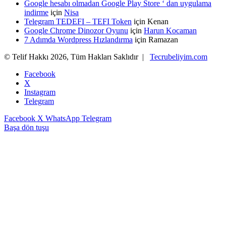
Google hesabı olmadan Google Play Store ‘ dan uygulama
indirme
için
Nisa
Telegram TEDEFI – TEFI Token
için
Kenan
Google Chrome Dinozor Oyunu
için
Harun Kocaman
7 Adımda Wordpress Hızlandırma
için
Ramazan
© Telif Hakkı 2026, Tüm Hakları Saklıdır |
Tecrubeliyim.com
Facebook
X
Instagram
Telegram
Facebook
X
WhatsApp
Telegram
Başa dön tuşu