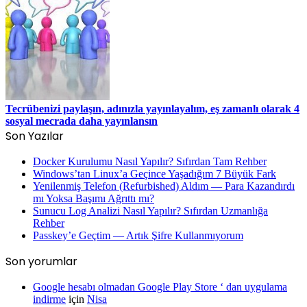
Tecrübenizi paylaşın, adınızla yayınlayalım, eş zamanlı olarak 4
sosyal mecrada daha yayınlansın
Son Yazılar
Docker Kurulumu Nasıl Yapılır? Sıfırdan Tam Rehber
Windows’tan Linux’a Geçince Yaşadığım 7 Büyük Fark
Yenilenmiş Telefon (Refurbished) Aldım — Para Kazandırdı
mı Yoksa Başımı Ağrıttı mı?
Sunucu Log Analizi Nasıl Yapılır? Sıfırdan Uzmanlığa
Rehber
Passkey’e Geçtim — Artık Şifre Kullanmıyorum
Son yorumlar
Google hesabı olmadan Google Play Store ‘ dan uygulama
indirme
için
Nisa