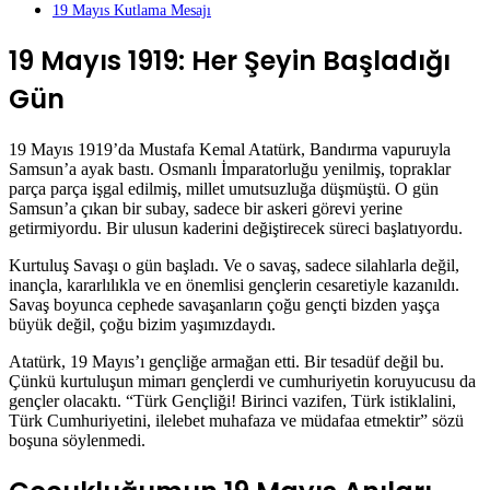
19 Mayıs Kutlama Mesajı
19 Mayıs 1919: Her Şeyin Başladığı
Gün
19 Mayıs 1919’da Mustafa Kemal Atatürk, Bandırma vapuruyla
Samsun’a ayak bastı. Osmanlı İmparatorluğu yenilmiş, topraklar
parça parça işgal edilmiş, millet umutsuzluğa düşmüştü. O gün
Samsun’a çıkan bir subay, sadece bir askeri görevi yerine
getirmiyordu. Bir ulusun kaderini değiştirecek süreci başlatıyordu.
Kurtuluş Savaşı o gün başladı. Ve o savaş, sadece silahlarla değil,
inançla, kararlılıkla ve en önemlisi gençlerin cesaretiyle kazanıldı.
Savaş boyunca cephede savaşanların çoğu gençti bizden yaşça
büyük değil, çoğu bizim yaşımızdaydı.
Atatürk, 19 Mayıs’ı gençliğe armağan etti. Bir tesadüf değil bu.
Çünkü kurtuluşun mimarı gençlerdi ve cumhuriyetin koruyucusu da
gençler olacaktı. “Türk Gençliği! Birinci vazifen, Türk istiklalini,
Türk Cumhuriyetini, ilelebet muhafaza ve müdafaa etmektir” sözü
boşuna söylenmedi.