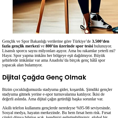
Gençlik ve Spor Bakanlığı verilerine göre Türkiye’de
3.500’den
fazla gençlik merkezi
ve
800’ün üzerinde spor tesisi
bulunuyor.
Lisanslı sporcu sayısı milyonları aşıyor. Ama bu rakamlar yeterli mi?
Hayır. Spor yapma imkânı her bölgeye eşit dağılmıyor. Büyük
şehirlerde imkânlar var ama Anadolu’da birçok genç hâlâ spor
yapacak alan bulamıyor.
Dijital Çağda Genç Olmak
Bizim çocukluğumuzda stadyuma gider, koşardık. Şimdiki gençler
stadyuma gitmek yerine e-spor turnuvalarına katılıyor. İkisi de
değerli aslında. Ama dijital çağın getirdiği başka sorunlar var.
Akıllı telefon kullanımı gençlerde neredeyse %95-98 seviyesinde.
Sosyal medya, hayatın merkezinde. Bu hem fırsat hem risk. Fırsat
çünkü dünya bilgiye açık, kendinizi geliştirebilirsiniz, global bir