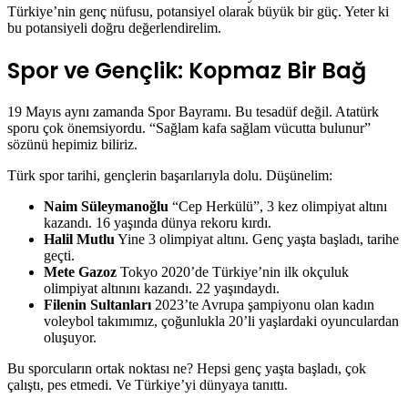
Türkiye’nin genç nüfusu, potansiyel olarak büyük bir güç. Yeter ki
bu potansiyeli doğru değerlendirelim.
Spor ve Gençlik: Kopmaz Bir Bağ
19 Mayıs aynı zamanda Spor Bayramı. Bu tesadüf değil. Atatürk
sporu çok önemsiyordu. “Sağlam kafa sağlam vücutta bulunur”
sözünü hepimiz biliriz.
Türk spor tarihi, gençlerin başarılarıyla dolu. Düşünelim:
Naim Süleymanoğlu
“Cep Herkülü”, 3 kez olimpiyat altını
kazandı. 16 yaşında dünya rekoru kırdı.
Halil Mutlu
Yine 3 olimpiyat altını. Genç yaşta başladı, tarihe
geçti.
Mete Gazoz
Tokyo 2020’de Türkiye’nin ilk okçuluk
olimpiyat altınını kazandı. 22 yaşındaydı.
Filenin Sultanları
2023’te Avrupa şampiyonu olan kadın
voleybol takımımız, çoğunlukla 20’li yaşlardaki oyunculardan
oluşuyor.
Bu sporcuların ortak noktası ne? Hepsi genç yaşta başladı, çok
çalıştı, pes etmedi. Ve Türkiye’yi dünyaya tanıttı.