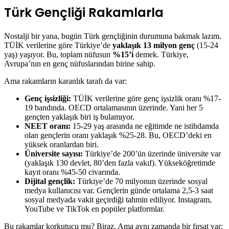
Türk Gençliği Rakamlarla
Nostalji bir yana, bugün Türk gençliğinin durumuna bakmak lazım.
TÜİK verilerine göre Türkiye’de
yaklaşık 13 milyon genç
(15-24
yaş) yaşıyor. Bu, toplam nüfusun
%15’i
demek. Türkiye,
Avrupa’nın en genç nüfuslarından birine sahip.
Ama rakamların karanlık tarafı da var:
Genç işsizliği:
TÜİK verilerine göre genç işsizlik oranı %17-
19 bandında. OECD ortalamasının üzerinde. Yani her 5
gençten yaklaşık biri iş bulamıyor.
NEET oranı:
15-29 yaş arasında ne eğitimde ne istihdamda
olan gençlerin oranı yaklaşık %25-28. Bu, OECD’deki en
yüksek oranlardan biri.
Üniversite sayısı:
Türkiye’de 200’ün üzerinde üniversite var
(yaklaşık 130 devlet, 80’den fazla vakıf). Yükseköğretimde
kayıt oranı %45-50 civarında.
Dijital gençlik:
Türkiye’de 70 milyonun üzerinde sosyal
medya kullanıcısı var. Gençlerin günde ortalama 2,5-3 saat
sosyal medyada vakit geçirdiği tahmin ediliyor. Instagram,
YouTube ve TikTok en popüler platformlar.
Bu rakamlar korkutucu mu? Biraz. Ama aynı zamanda bir fırsat var: