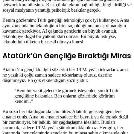
network kurabilirsiniz. Risk çünkü ekran bağımlılığı, bilgi kirliliği ve
sosyal medyanın yarattığı psikolojik baskılar gerçek.
Benim gözlemim: Türk gençliği teknolojiyi çok iyi kullanıyor. Ama
aynı zamanda bu teknolojinin bir araç olduğunu, amaç olmadığını
kavramak gerekiyor. AI çağında gençlerin en büyük avantajı,
teknolojiye doğal bir yatkınlıkları olması. En büyük riskiyse,
teknolojinin tüketen bir nesil olmaya itmesi.
Atatürk’ün Gençliğe Bıraktığı Miras
Atatürk’ün gençlikle ilgili sözlerini her 19 Mayıs’ta tekrarlarız ama
ne yazık ki çoğu zaman sadece tekrarlamış oluruz, üzerine
düşünmeyiz. En çok etkilendiğim sözü şudur:
“Beni bir vakit gelecekte görmek isteyenler, şimdi Türk
gençliğine baksınlar. Ben onların gözlerinde görürüm
kendimi.”
Bu sözü her okuduğumda içim titrer. Atatürk, geleceği gençlere
emanet etmiş. Ama bu emanet sadece bir bayrak ya da toprak değil
bir cumhuriyet, bir laiklik, bir çağdaşlaşma idealidir. Bunları
korumak, sadece 19 Mayıs’ta şiir okumakla olmaz. Her gün, her
kararında, her eyleminde gençlerin bu mirasa sahip çıkmasıyla olur.