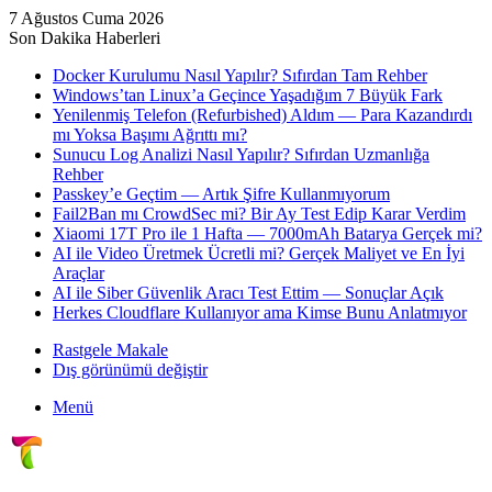
7 Ağustos Cuma 2026
Son Dakika Haberleri
Docker Kurulumu Nasıl Yapılır? Sıfırdan Tam Rehber
Windows’tan Linux’a Geçince Yaşadığım 7 Büyük Fark
Yenilenmiş Telefon (Refurbished) Aldım — Para Kazandırdı
mı Yoksa Başımı Ağrıttı mı?
Sunucu Log Analizi Nasıl Yapılır? Sıfırdan Uzmanlığa
Rehber
Passkey’e Geçtim — Artık Şifre Kullanmıyorum
Fail2Ban mı CrowdSec mi? Bir Ay Test Edip Karar Verdim
Xiaomi 17T Pro ile 1 Hafta — 7000mAh Batarya Gerçek mi?
AI ile Video Üretmek Ücretli mi? Gerçek Maliyet ve En İyi
Araçlar
AI ile Siber Güvenlik Aracı Test Ettim — Sonuçlar Açık
Herkes Cloudflare Kullanıyor ama Kimse Bunu Anlatmıyor
Rastgele Makale
Dış görünümü değiştir
Menü