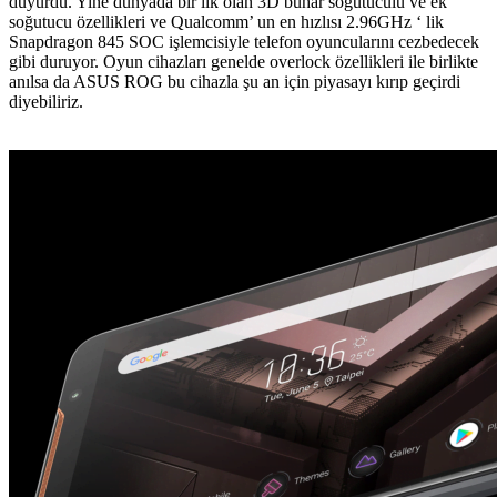
duyurdu. Yine dünyada bir ilk olan 3D buhar soğutuculu ve ek
soğutucu özellikleri ve Qualcomm’ un en hızlısı 2.96GHz ‘ lik
Snapdragon 845 SOC işlemcisiyle telefon oyuncularını cezbedecek
gibi duruyor. Oyun cihazları genelde overlock özellikleri ile birlikte
anılsa da ASUS ROG bu cihazla şu an için piyasayı kırıp geçirdi
diyebiliriz.