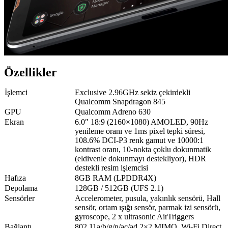
Özellikler
İşlemci
Exclusive 2.96GHz sekiz çekirdekli
Qualcomm Snapdragon 845
GPU
Qualcomm Adreno 630
Ekran
6.0″ 18:9 (2160×1080) AMOLED, 90Hz
yenileme oranı ve 1ms pixel tepki süresi,
108.6% DCI-P3 renk gamut ve 10000:1
kontrast oranı, 10-nokta çoklu dokunmatik
(eldivenle dokunmayı destekliyor), HDR
destekli resim işlemcisi
Hafıza
8GB RAM (LPDDR4X)
Depolama
128GB / 512GB (UFS 2.1)
Sensörler
Accelerometer, pusula, yakınlık sensörü, Hall
sensör, ortam ışığı sensör, parmak izi sensörü,
gyroscope, 2 x ultrasonic AirTriggers
Bağlantı
802.11a/b/g/n/ac/ad 2×2 MIMO, Wi-Fi Direct