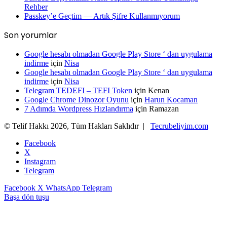
Rehber
Passkey’e Geçtim — Artık Şifre Kullanmıyorum
Son yorumlar
Google hesabı olmadan Google Play Store ‘ dan uygulama
indirme
için
Nisa
Google hesabı olmadan Google Play Store ‘ dan uygulama
indirme
için
Nisa
Telegram TEDEFI – TEFI Token
için
Kenan
Google Chrome Dinozor Oyunu
için
Harun Kocaman
7 Adımda Wordpress Hızlandırma
için
Ramazan
© Telif Hakkı 2026, Tüm Hakları Saklıdır |
Tecrubeliyim.com
Facebook
X
Instagram
Telegram
Facebook
X
WhatsApp
Telegram
Başa dön tuşu