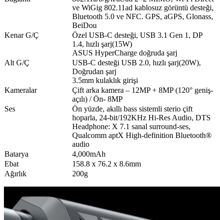
ve WiGig 802.11ad kablosuz görüntü desteği,
Bluetooth 5.0 ve NFC. GPS, aGPS, Glonass,
BeiDou
Kenar G/Ç
Özel USB-C desteği, USB 3.1 Gen 1, DP
1.4, hızlı şarj(15W)
ASUS HyperCharge doğruda şarj
Alt G/Ç
USB-C desteği USB 2.0, hızlı şarj(20W),
Doğrudan şarj
3.5mm kulaklık girişi
Kameralar
Çift arka kamera – 12MP + 8MP (120° geniş-
açılı) / Ön- 8MP
Ses
Ön yüzde, akıllı bass sistemli sterio çift
hoparla, 24-bit/192KHz Hi-Res Audio, DTS
Headphone: X 7.1 sanal surround-ses,
Qualcomm aptX High-definition Bluetooth®
audio
Batarya
4,000mAh
Ebat
158.8 x 76.2 x 8.6mm
Ağırlık
200g