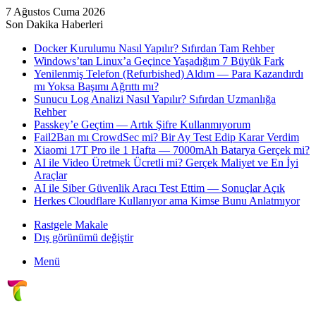
7 Ağustos Cuma 2026
Son Dakika Haberleri
Docker Kurulumu Nasıl Yapılır? Sıfırdan Tam Rehber
Windows’tan Linux’a Geçince Yaşadığım 7 Büyük Fark
Yenilenmiş Telefon (Refurbished) Aldım — Para Kazandırdı
mı Yoksa Başımı Ağrıttı mı?
Sunucu Log Analizi Nasıl Yapılır? Sıfırdan Uzmanlığa
Rehber
Passkey’e Geçtim — Artık Şifre Kullanmıyorum
Fail2Ban mı CrowdSec mi? Bir Ay Test Edip Karar Verdim
Xiaomi 17T Pro ile 1 Hafta — 7000mAh Batarya Gerçek mi?
AI ile Video Üretmek Ücretli mi? Gerçek Maliyet ve En İyi
Araçlar
AI ile Siber Güvenlik Aracı Test Ettim — Sonuçlar Açık
Herkes Cloudflare Kullanıyor ama Kimse Bunu Anlatmıyor
Rastgele Makale
Dış görünümü değiştir
Menü