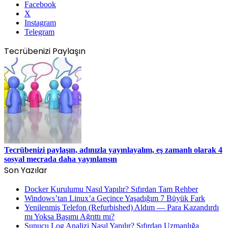
Facebook
X
Instagram
Telegram
Tecrübenizi Paylaşın
Tecrübenizi paylaşın, adınızla yayınlayalım, eş zamanlı olarak 4
sosyal mecrada daha yayınlansın
Son Yazılar
Docker Kurulumu Nasıl Yapılır? Sıfırdan Tam Rehber
Windows’tan Linux’a Geçince Yaşadığım 7 Büyük Fark
Yenilenmiş Telefon (Refurbished) Aldım — Para Kazandırdı
mı Yoksa Başımı Ağrıttı mı?
Sunucu Log Analizi Nasıl Yapılır? Sıfırdan Uzmanlığa