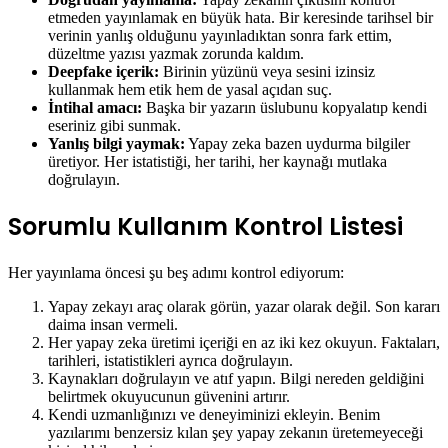
etmeden yayınlamak en büyük hata. Bir keresinde tarihsel bir
verinin yanlış olduğunu yayınladıktan sonra fark ettim,
düzeltme yazısı yazmak zorunda kaldım.
Deepfake içerik:
Birinin yüzünü veya sesini izinsiz
kullanmak hem etik hem de yasal açıdan suç.
İntihal amacı:
Başka bir yazarın üslubunu kopyalatıp kendi
eseriniz gibi sunmak.
Yanlış bilgi yaymak:
Yapay zeka bazen uydurma bilgiler
üretiyor. Her istatistiği, her tarihi, her kaynağı mutlaka
doğrulayın.
Sorumlu Kullanım Kontrol Listesi
Her yayınlama öncesi şu beş adımı kontrol ediyorum:
Yapay zekayı araç olarak görün, yazar olarak değil. Son kararı
daima insan vermeli.
Her yapay zeka üretimi içeriği en az iki kez okuyun. Faktaları,
tarihleri, istatistikleri ayrıca doğrulayın.
Kaynakları doğrulayın ve atıf yapın. Bilgi nereden geldiğini
belirtmek okuyucunun güvenini artırır.
Kendi uzmanlığınızı ve deneyiminizi ekleyin. Benim
yazılarımı benzersiz kılan şey yapay zekanın üretemeyeceği