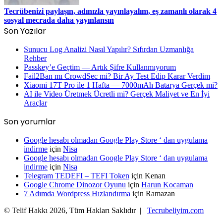
Tecrübenizi paylaşın, adınızla yayınlayalım, eş zamanlı olarak 4
sosyal mecrada daha yayınlansın
Son Yazılar
Sunucu Log Analizi Nasıl Yapılır? Sıfırdan Uzmanlığa
Rehber
Passkey’e Geçtim — Artık Şifre Kullanmıyorum
Fail2Ban mı CrowdSec mi? Bir Ay Test Edip Karar Verdim
Xiaomi 17T Pro ile 1 Hafta — 7000mAh Batarya Gerçek mi?
AI ile Video Üretmek Ücretli mi? Gerçek Maliyet ve En İyi
Araçlar
Son yorumlar
Google hesabı olmadan Google Play Store ‘ dan uygulama
indirme
için
Nisa
Google hesabı olmadan Google Play Store ‘ dan uygulama
indirme
için
Nisa
Telegram TEDEFI – TEFI Token
için
Kenan
Google Chrome Dinozor Oyunu
için
Harun Kocaman
7 Adımda Wordpress Hızlandırma
için
Ramazan
© Telif Hakkı 2026, Tüm Hakları Saklıdır |
Tecrubeliyim.com