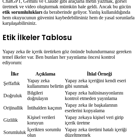
ChatGPT, Gemini ve Claude gibi araçlarla metin yazmak, görsel
üretmek ve video oluşturmak mümkün hale geldi. Ancak bu gücün
etik sorumlulukları
da beraberinde geliyor. Yanlış kullanıldığında
hem okuyucunun güvenini kaybedebilirsiniz hem de yasal sorunlarla
karşılaşabilirsiniz.
Etik İlkeler Tablosu
Yapay zeka ile içerik üretirken göz önünde bulundurmanız gereken
temel ilkeler var. Ben bunları her yayınlama öncesi kontrol
ediyorum:
İlke
Açıklama
İhlal Örneği
Yapay zeka
Yapay zeka içeriğini kendi eseri
Şeffaflık
kullanımını belirtin
gibi sunmak
Bilgileri
Yapay zeka halüsinasyonlarını
Doğruluk
doğrulayın
kontrol etmeden yayınlama
Yapay zeka ile başkalarının
Orijinallik
İntihalden kaçının
eserlerini kopyalama
Kişisel verileri
Yapay zekaya kişisel veri girip
Gizlilik
koruyun
içerik üretme
İçerikten sorumlu
Yapay zeka üretimi hatalı içeriği
Sorumluluk
olun
düzeltmemek