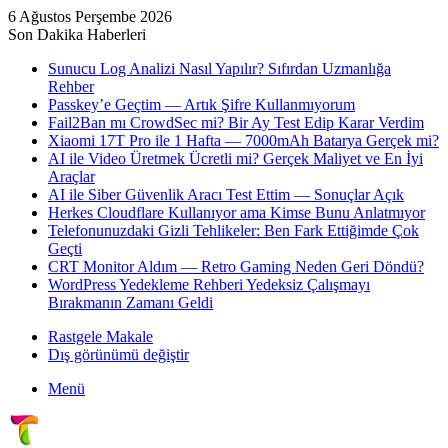
6 Ağustos Perşembe 2026
Son Dakika Haberleri
Sunucu Log Analizi Nasıl Yapılır? Sıfırdan Uzmanlığa
Rehber
Passkey’e Geçtim — Artık Şifre Kullanmıyorum
Fail2Ban mı CrowdSec mi? Bir Ay Test Edip Karar Verdim
Xiaomi 17T Pro ile 1 Hafta — 7000mAh Batarya Gerçek mi?
AI ile Video Üretmek Ücretli mi? Gerçek Maliyet ve En İyi
Araçlar
AI ile Siber Güvenlik Aracı Test Ettim — Sonuçlar Açık
Herkes Cloudflare Kullanıyor ama Kimse Bunu Anlatmıyor
Telefonunuzdaki Gizli Tehlikeler: Ben Fark Ettiğimde Çok
Geçti
CRT Monitor Aldım — Retro Gaming Neden Geri Döndü?
WordPress Yedekleme Rehberi Yedeksiz Çalışmayı
Bırakmanın Zamanı Geldi
Rastgele Makale
Dış görünümü değiştir
Menü