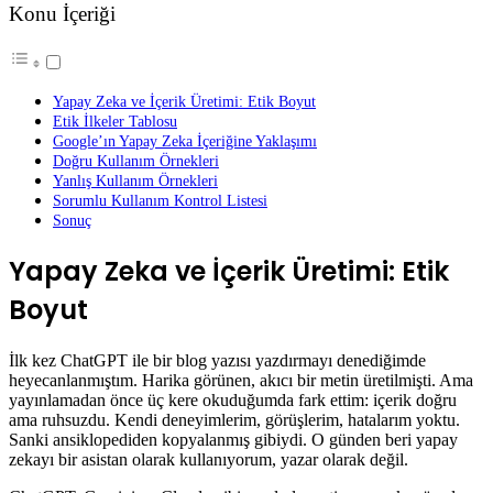
Konu İçeriği
Yapay Zeka ve İçerik Üretimi: Etik Boyut
Etik İlkeler Tablosu
Google’ın Yapay Zeka İçeriğine Yaklaşımı
Doğru Kullanım Örnekleri
Yanlış Kullanım Örnekleri
Sorumlu Kullanım Kontrol Listesi
Sonuç
Yapay Zeka ve İçerik Üretimi: Etik
Boyut
İlk kez ChatGPT ile bir blog yazısı yazdırmayı denediğimde
heyecanlanmıştım. Harika görünen, akıcı bir metin üretilmişti. Ama
yayınlamadan önce üç kere okuduğumda fark ettim: içerik doğru
ama ruhsuzdu. Kendi deneyimlerim, görüşlerim, hatalarım yoktu.
Sanki ansiklopediden kopyalanmış gibiydi. O günden beri yapay
zekayı bir asistan olarak kullanıyorum, yazar olarak değil.