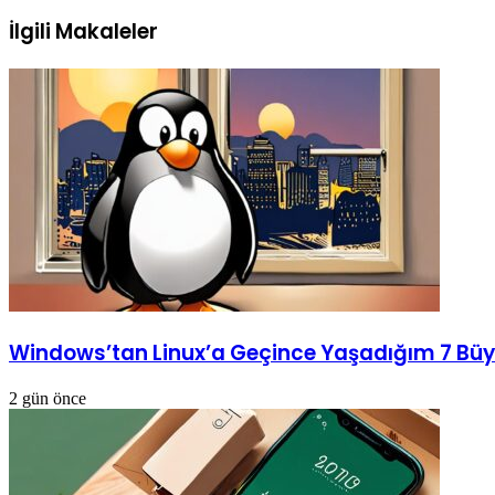
İlgili Makaleler
Windows’tan Linux’a Geçince Yaşadığım 7 Büy
2 gün önce