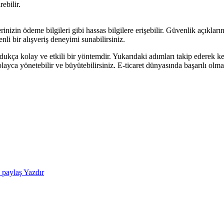
ebilir.
nizin ödeme bilgileri gibi hassas bilgilere erişebilir. Güvenlik açıkları
nli bir alışveriş deneyimi sunabilirsiniz.
ça kolay ve etkili bir yöntemdir. Yukarıdaki adımları takip ederek kend
ca yönetebilir ve büyütebilirsiniz. E-ticaret dünyasında başarılı olm
e paylaş
Yazdır