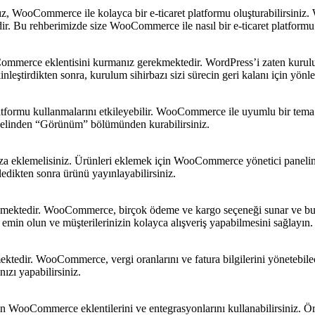
nız, WooCommerce ile kolayca bir e-ticaret platformu oluşturabilirsiniz
ir. Bu rehberimizde size WooCommerce ile nasıl bir e-ticaret platformu
oCommerce eklentisini kurmanız gerekmektedir. WordPress’i zaten kuru
ştirdikten sonra, kurulum sihirbazı sizi sürecin geri kalanı için yönle
platformu kullanmalarını etkileyebilir. WooCommerce ile uyumlu bir te
panelinden “Görünüm” bölümünden kurabilirsiniz.
nuza eklemelisiniz. Ürünleri eklemek için WooCommerce yönetici panel
ekledikten sonra ürünü yayınlayabilirsiniz.
rekmektedir. WooCommerce, birçok ödeme ve kargo seçeneği sunar ve b
emin olun ve müşterilerinizin kolayca alışveriş yapabilmesini sağlayın.
ektedir. WooCommerce, vergi oranlarını ve fatura bilgilerini yönetebile
zı yapabilirsiniz.
in WooCommerce eklentilerini ve entegrasyonlarını kullanabilirsiniz. Ö