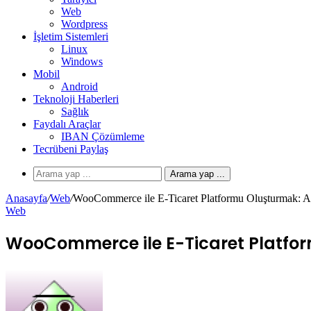
Web
Wordpress
İşletim Sistemleri
Linux
Windows
Mobil
Android
Teknoloji Haberleri
Sağlık
Faydalı Araçlar
IBAN Çözümleme
Tecrübeni Paylaş
Arama yap ...
Anasayfa
/
Web
/
WooCommerce ile E-Ticaret Platformu Oluşturmak: 
Web
WooCommerce ile E-Ticaret Platfo