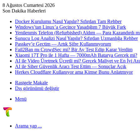
8 Ağustos Cumartesi 2026
Son Dakika Haberleri
Docker Kurulumu Nasıl Yapılır? Sıfırdan Tam Rehber
Windows’tan Linux’a Geçince Yaşadığım 7 Büyük Fark
Yenilenmiş Telefon (Refurbished) Aldım — Para Kazandırdı mı
Sunucu Log Analizi Nasıl Yapılır? Sıfırdan Uzmanlığa Rehber
Passkey’e Geçtim — Artık Şifre Kullanmıyorum
Fail2Ban mı CrowdSec mi? Bir Ay Test Edip Karar Verdim
Xiaomi 17T Pro ile 1 Hafta — 7000mAh Batarya Gerçek mi?
AI ile Video Üretmek Ücretli mi? Gerçek Maliyet ve En İyi Ara
AI ile Siber Güvenlik Aracı Test Ettim — Sonuçlar Açık
Herkes Cloudflare Kullanıyor ama Kimse Bunu Anlatmıyor
Rastgele Makale
Dış görünümü değiştir
Menü
Arama yap ...