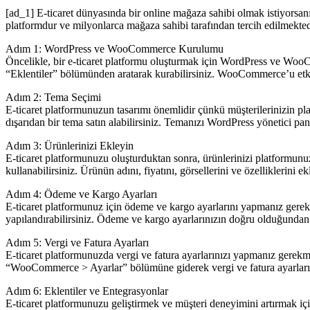
[ad_1] E-ticaret dünyasında bir online mağaza sahibi olmak istiyorsa
platformdur ve milyonlarca mağaza sahibi tarafından tercih edilmekted
Adım 1: WordPress ve WooCommerce Kurulumu
Öncelikle, bir e-ticaret platformu oluşturmak için WordPress ve Wo
“Eklentiler” bölümünden aratarak kurabilirsiniz. WooCommerce’u etkinle
Adım 2: Tema Seçimi
E-ticaret platformunuzun tasarımı önemlidir çünkü müşterilerinizin 
dışarıdan bir tema satın alabilirsiniz. Temanızı WordPress yönetici 
Adım 3: Ürünlerinizi Ekleyin
E-ticaret platformunuzu oluşturduktan sonra, ürünlerinizi platformu
kullanabilirsiniz. Ürünün adını, fiyatını, görsellerini ve özelliklerini 
Adım 4: Ödeme ve Kargo Ayarları
E-ticaret platformunuz için ödeme ve kargo ayarlarını yapmanız ge
yapılandırabilirsiniz. Ödeme ve kargo ayarlarınızın doğru olduğundan 
Adım 5: Vergi ve Fatura Ayarları
E-ticaret platformunuzda vergi ve fatura ayarlarınızı yapmanız gerekm
“WooCommerce > Ayarlar” bölümüne giderek vergi ve fatura ayarlarını
Adım 6: Eklentiler ve Entegrasyonlar
E-ticaret platformunuzu geliştirmek ve müşteri deneyimini artırmak iç