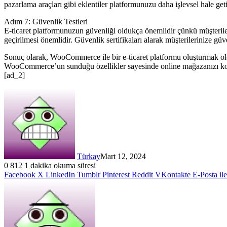
pazarlama araçları gibi eklentiler platformunuzu daha işlevsel hale getir
Adım 7: Güvenlik Testleri
E-ticaret platformunuzun güvenliği oldukça önemlidir çünkü müşterileri
geçirilmesi önemlidir. Güvenlik sertifikaları alarak müşterilerinize güve
Sonuç olarak, WooCommerce ile bir e-ticaret platformu oluşturmak olduk
WooCommerce’un sunduğu özellikler sayesinde online mağazanızı kolay
[ad_2]
Türkay
Mart 12, 2024
0
812
1 dakika okuma süresi
Facebook
X
LinkedIn
Tumblr
Pinterest
Reddit
VKontakte
E-Posta il