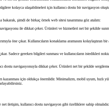
lgilere kolayca ulaşabilmeleri için kullanıcı dostu bir navigasyon oluştur
a bakarak, şimdi de birkaç örnek web sitesi tasarımına göz atalım:
t navigasyonu ile dikkat çeker. Ürünleri ve hizmetleri net bir şekilde su
arımıyla öne çıkar. Kullanıcıların konaklama aramasını kolaylaştıran bir
ar. Sadece gereken bilgileri sunması ve kullanıcıların istedikleri nokta
nıcı dostu navigasyonuyla dikkat çeker. Ürünleri net bir şekilde sergileme
üm kazanması için oldukça önemlidir. Minimalizm, mobil uyum, hızlı yükl
rlayabilirsiniz.
et iletişim, kullanıcı dostu navigasyon gibi özelliklere sahip olmalıdır