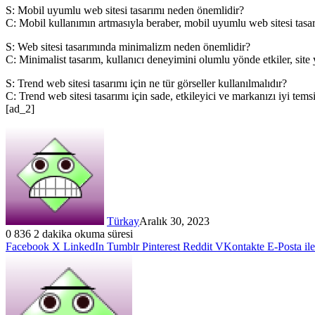
S: Mobil uyumlu web sitesi tasarımı neden önemlidir?
C: Mobil kullanımın artmasıyla beraber, mobil uyumlu web sitesi tasar
S: Web sitesi tasarımında minimalizm neden önemlidir?
C: Minimalist tasarım, kullanıcı deneyimini olumlu yönde etkiler, site yü
S: Trend web sitesi tasarımı için ne tür görseller kullanılmalıdır?
C: Trend web sitesi tasarımı için sade, etkileyici ve markanızı iyi tems
[ad_2]
Türkay
Aralık 30, 2023
0
836
2 dakika okuma süresi
Facebook
X
LinkedIn
Tumblr
Pinterest
Reddit
VKontakte
E-Posta il