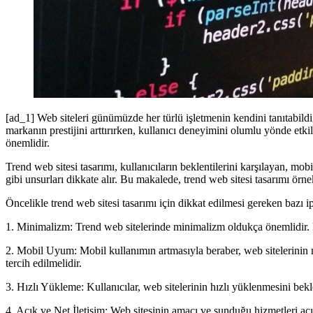
[ad_1] Web siteleri günümüzde her türlü işletmenin kendini tanıtabildiği,
markanın prestijini arttırırken, kullanıcı deneyimini olumlu yönde etk
önemlidir.
Trend web sitesi tasarımı, kullanıcıların beklentilerini karşılayan, mo
gibi unsurları dikkate alır. Bu makalede, trend web sitesi tasarımı örne
Öncelikle trend web sitesi tasarımı için dikkat edilmesi gereken bazı i
1. Minimalizm: Trend web sitelerinde minimalizm oldukça önemlidir. Fa
2. Mobil Uyum: Mobil kullanımın artmasıyla beraber, web sitelerinin m
tercih edilmelidir.
3. Hızlı Yükleme: Kullanıcılar, web sitelerinin hızlı yüklenmesini bek
4. Açık ve Net İletişim: Web sitesinin amacı ve sunduğu hizmetleri açık v