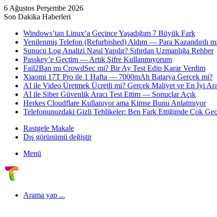
6 Ağustos Perşembe 2026
Son Dakika Haberleri
Windows’tan Linux’a Geçince Yaşadığım 7 Büyük Fark
Yenilenmiş Telefon (Refurbished) Aldım — Para Kazandırdı mı
Sunucu Log Analizi Nasıl Yapılır? Sıfırdan Uzmanlığa Rehber
Passkey’e Geçtim — Artık Şifre Kullanmıyorum
Fail2Ban mı CrowdSec mi? Bir Ay Test Edip Karar Verdim
Xiaomi 17T Pro ile 1 Hafta — 7000mAh Batarya Gerçek mi?
AI ile Video Üretmek Ücretli mi? Gerçek Maliyet ve En İyi Ara
AI ile Siber Güvenlik Aracı Test Ettim — Sonuçlar Açık
Herkes Cloudflare Kullanıyor ama Kimse Bunu Anlatmıyor
Telefonunuzdaki Gizli Tehlikeler: Ben Fark Ettiğimde Çok Geç
Rastgele Makale
Dış görünümü değiştir
Menü
Arama yap ...