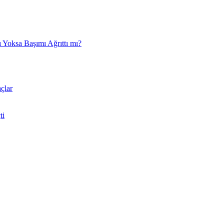
 Yoksa Başımı Ağrıttı mı?
çlar
ti