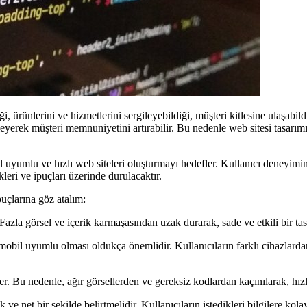
 ürünlerini ve hizmetlerini sergileyebildiği, müşteri kitlesine ulaşabildiğ
ileyerek müşteri memnuniyetini artırabilir. Bu nedenle web sitesi tasar
bil uyumlu ve hızlı web siteleri oluşturmayı hedefler. Kullanıcı deneyim
kleri ve ipuçları üzerinde durulacaktır.
puçlarına göz atalım:
zla görsel ve içerik karmaşasından uzak durarak, sade ve etkili bir tas
obil uyumlu olması oldukça önemlidir. Kullanıcıların farklı cihazlarda
ler. Bu nedenle, ağır görsellerden ve gereksiz kodlardan kaçınılarak, hız
e net bir şekilde belirtmelidir. Kullanıcıların istedikleri bilgilere kolay