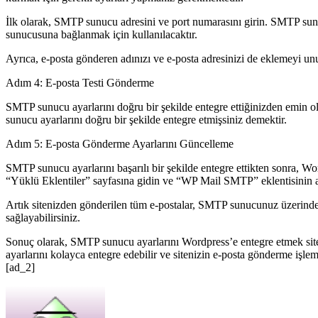
İlk olarak, SMTP sunucu adresini ve port numarasını girin. SMTP sunu
sunucusuna bağlanmak için kullanılacaktır.
Ayrıca, e-posta gönderen adınızı ve e-posta adresinizi de eklemeyi unutm
Adım 4: E-posta Testi Gönderme
SMTP sunucu ayarlarını doğru bir şekilde entegre ettiğinizden emin ol
sunucu ayarlarını doğru bir şekilde entegre etmişsiniz demektir.
Adım 5: E-posta Gönderme Ayarlarını Güncelleme
SMTP sunucu ayarlarını başarılı bir şekilde entegre ettikten sonra, W
“Yüklü Eklentiler” sayfasına gidin ve “WP Mail SMTP” eklentisinin a
Artık sitenizden gönderilen tüm e-postalar, SMTP sunucunuz üzerinden gö
sağlayabilirsiniz.
Sonuç olarak, SMTP sunucu ayarlarını Wordpress’e entegre etmek siteni
ayarlarını kolayca entegre edebilir ve sitenizin e-posta gönderme işleml
[ad_2]