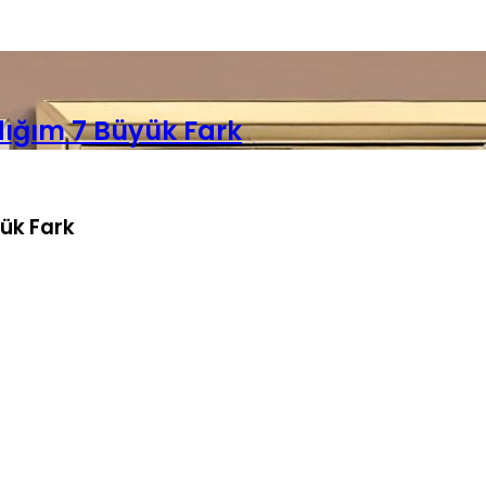
ığım 7 Büyük Fark
ük Fark