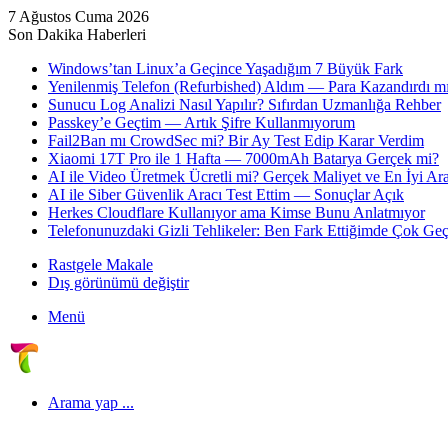
7 Ağustos Cuma 2026
Son Dakika Haberleri
Windows’tan Linux’a Geçince Yaşadığım 7 Büyük Fark
Yenilenmiş Telefon (Refurbished) Aldım — Para Kazandırdı mı
Sunucu Log Analizi Nasıl Yapılır? Sıfırdan Uzmanlığa Rehber
Passkey’e Geçtim — Artık Şifre Kullanmıyorum
Fail2Ban mı CrowdSec mi? Bir Ay Test Edip Karar Verdim
Xiaomi 17T Pro ile 1 Hafta — 7000mAh Batarya Gerçek mi?
AI ile Video Üretmek Ücretli mi? Gerçek Maliyet ve En İyi Ara
AI ile Siber Güvenlik Aracı Test Ettim — Sonuçlar Açık
Herkes Cloudflare Kullanıyor ama Kimse Bunu Anlatmıyor
Telefonunuzdaki Gizli Tehlikeler: Ben Fark Ettiğimde Çok Geç
Rastgele Makale
Dış görünümü değiştir
Menü
Arama yap ...