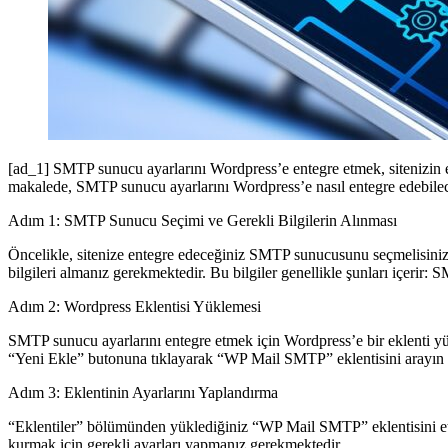
[ad_1] SMTP sunucu ayarlarını Wordpress’e entegre etmek, sitenizin e-p
makalede, SMTP sunucu ayarlarını Wordpress’e nasıl entegre edebile
Adım 1: SMTP Sunucu Seçimi ve Gerekli Bilgilerin Alınması
Öncelikle, sitenize entegre edeceğiniz SMTP sunucusunu seçmelisini
bilgileri almanız gerekmektedir. Bu bilgiler genellikle şunları içerir:
Adım 2: Wordpress Eklentisi Yüklemesi
SMTP sunucu ayarlarını entegre etmek için Wordpress’e bir eklenti yü
“Yeni Ekle” butonuna tıklayarak “WP Mail SMTP” eklentisini arayın 
Adım 3: Eklentinin Ayarlarını Yaplandırma
“Eklentiler” bölümünden yüklediğiniz “WP Mail SMTP” eklentisini etki
kurmak için gerekli ayarları yapmanız gerekmektedir.