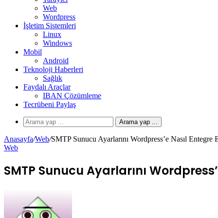
Web
Wordpress
İşletim Sistemleri
Linux
Windows
Mobil
Android
Teknoloji Haberleri
Sağlık
Faydalı Araçlar
IBAN Çözümleme
Tecrübeni Paylaş
Arama yap ...
Anasayfa
/
Web
/
SMTP Sunucu Ayarlarını Wordpress’e Nasıl Entegre Ed
Web
SMTP Sunucu Ayarlarını Wordpress’e 