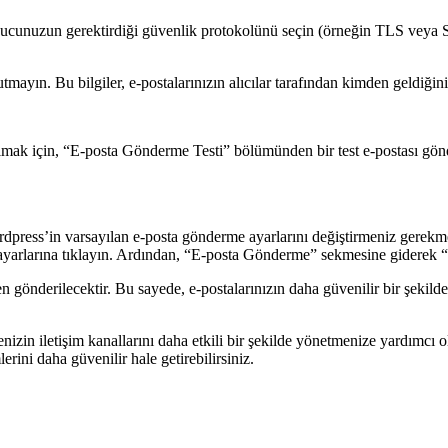
cunuzun gerektirdiği güvenlik protokolünü seçin (örneğin TLS veya SSL
ayın. Bu bilgiler, e-postalarınızın alıcılar tarafından kimden geldiğini 
mak için, “E-posta Gönderme Testi” bölümünden bir test e-postası gönder
ordpress’in varsayılan e-posta gönderme ayarlarını değiştirmeniz gerek
yarlarına tıklayın. Ardından, “E-posta Gönderme” sekmesine giderek “
nderilecektir. Bu sayede, e-postalarınızın daha güvenilir bir şekilde il
zin iletişim kanallarını daha etkili bir şekilde yönetmenize yardımcı o
erini daha güvenilir hale getirebilirsiniz.