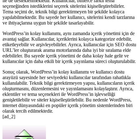
ile de desteklenmektedir. Kullanıcılar, binlerce farklı tema
seçeneğinden istediklerini seçerek sitelerini kişiselleştirebilirler.
Tema seçimi de, teknik bilgi gerektirmeyen bir şekilde kolayca
yapılabilmektedir. Bu sayede her kullanıcı, sitelerini kendi tarzlarına
ve ihtiyaçlarına uygun bir şekilde tasarlayabilir.
WordPress’in kolay kullanımı, aynı zamanda içerik yönetimi için de
avantaj sağlar. Kullanıcılar, içeriklerini kolayca kategorize edebilir,
etiketleyebilir ve arşivleyebilirler. Ayrıca, kullanıcılar için SEO dostu
URL’ler oluşturarak arama motorlarında daha iyi bir sıralama elde
edebilirler. Bu sayede içerik yönetimi de daha kolay hale gelir ve
kullanıcılar için daha etkili bir içerik yayınlama süreci oluşturulabilir.
Sonuç olarak, WordPress’in kolay kullanımı ve kullanıcı dostu
arayüzü sayesinde her seviyedeki kullanıcılar tarafından rahatlıkla
kullanılabilir. Teknik bilgi gerektirmeyen yapısı, kullanıcıların içerik
oluşturmasını, düzenlemesini ve yayınlamasını kolaylaştırır. Ayrıca,
eklentiler ve tema seçenekleri ile WordPress’in işlevselliği
genişletilebilir ve siteler kişiselleştirilebilir. Bu nedenle WordPress,
internet dünyasındaki en popüler içerik yönetim sistemlerinden biri
olarak tercih edilmektedir.
[ad_2]