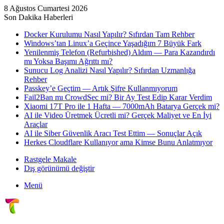
8 Ağustos Cumartesi 2026
Son Dakika Haberleri
Docker Kurulumu Nasıl Yapılır? Sıfırdan Tam Rehber
Windows’tan Linux’a Geçince Yaşadığım 7 Büyük Fark
Yenilenmiş Telefon (Refurbished) Aldım — Para Kazandırdı
mı Yoksa Başımı Ağrıttı mı?
Sunucu Log Analizi Nasıl Yapılır? Sıfırdan Uzmanlığa
Rehber
Passkey’e Geçtim — Artık Şifre Kullanmıyorum
Fail2Ban mı CrowdSec mi? Bir Ay Test Edip Karar Verdim
Xiaomi 17T Pro ile 1 Hafta — 7000mAh Batarya Gerçek mi?
AI ile Video Üretmek Ücretli mi? Gerçek Maliyet ve En İyi
Araçlar
AI ile Siber Güvenlik Aracı Test Ettim — Sonuçlar Açık
Herkes Cloudflare Kullanıyor ama Kimse Bunu Anlatmıyor
Rastgele Makale
Dış görünümü değiştir
Menü