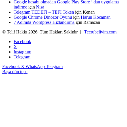
Google hesabı olmadan Google Play Store ‘ dan uygulama
indirme
için
Nisa
Telegram TEDEFI – TEFI Token
için
Kenan
Google Chrome Dinozor Oyunu
için
Harun Kocaman
7 Adımda Wordpress Hızlandırma
için
Ramazan
© Telif Hakkı 2026, Tüm Hakları Saklıdır |
Tecrubeliyim.com
Facebook
X
Instagram
Telegram
Facebook
X
WhatsApp
Telegram
Başa dön tuşu