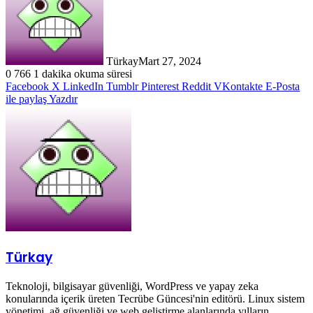
Türkay
Mart 27, 2024
0
766
1 dakika okuma süresi
Facebook
X
LinkedIn
Tumblr
Pinterest
Reddit
VKontakte
E-Posta
ile paylaş
Yazdır
Türkay
Teknoloji, bilgisayar güvenliği, WordPress ve yapay zeka
konularında içerik üreten Tecrübe Güncesi'nin editörü. Linux sistem
yönetimi, ağ güvenliği ve web geliştirme alanlarında yılların