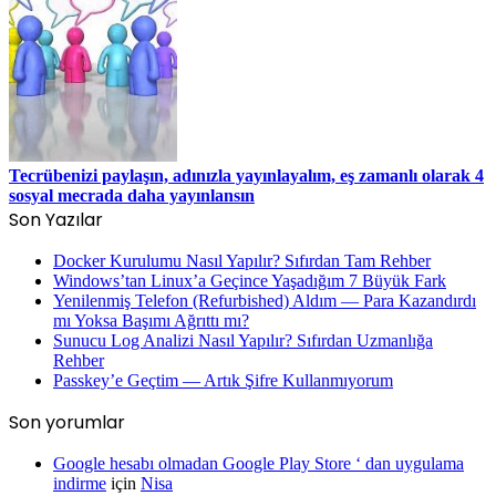
Tecrübenizi paylaşın, adınızla yayınlayalım, eş zamanlı olarak 4
sosyal mecrada daha yayınlansın
Son Yazılar
Docker Kurulumu Nasıl Yapılır? Sıfırdan Tam Rehber
Windows’tan Linux’a Geçince Yaşadığım 7 Büyük Fark
Yenilenmiş Telefon (Refurbished) Aldım — Para Kazandırdı
mı Yoksa Başımı Ağrıttı mı?
Sunucu Log Analizi Nasıl Yapılır? Sıfırdan Uzmanlığa
Rehber
Passkey’e Geçtim — Artık Şifre Kullanmıyorum
Son yorumlar
Google hesabı olmadan Google Play Store ‘ dan uygulama
indirme
için
Nisa