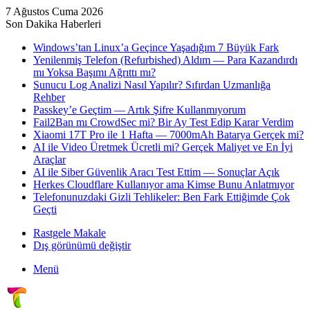
7 Ağustos Cuma 2026
Son Dakika Haberleri
Windows’tan Linux’a Geçince Yaşadığım 7 Büyük Fark
Yenilenmiş Telefon (Refurbished) Aldım — Para Kazandırdı
mı Yoksa Başımı Ağrıttı mı?
Sunucu Log Analizi Nasıl Yapılır? Sıfırdan Uzmanlığa
Rehber
Passkey’e Geçtim — Artık Şifre Kullanmıyorum
Fail2Ban mı CrowdSec mi? Bir Ay Test Edip Karar Verdim
Xiaomi 17T Pro ile 1 Hafta — 7000mAh Batarya Gerçek mi?
AI ile Video Üretmek Ücretli mi? Gerçek Maliyet ve En İyi
Araçlar
AI ile Siber Güvenlik Aracı Test Ettim — Sonuçlar Açık
Herkes Cloudflare Kullanıyor ama Kimse Bunu Anlatmıyor
Telefonunuzdaki Gizli Tehlikeler: Ben Fark Ettiğimde Çok
Geçti
Rastgele Makale
Dış görünümü değiştir
Menü