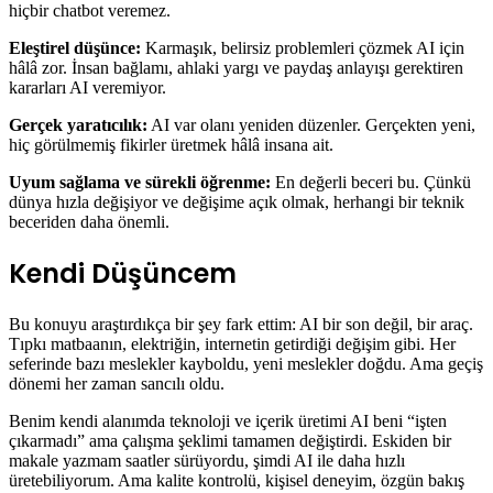
hiçbir chatbot veremez.
Eleştirel düşünce:
Karmaşık, belirsiz problemleri çözmek AI için
hâlâ zor. İnsan bağlamı, ahlaki yargı ve paydaş anlayışı gerektiren
kararları AI veremiyor.
Gerçek yaratıcılık:
AI var olanı yeniden düzenler. Gerçekten yeni,
hiç görülmemiş fikirler üretmek hâlâ insana ait.
Uyum sağlama ve sürekli öğrenme:
En değerli beceri bu. Çünkü
dünya hızla değişiyor ve değişime açık olmak, herhangi bir teknik
beceriden daha önemli.
Kendi Düşüncem
Bu konuyu araştırdıkça bir şey fark ettim: AI bir son değil, bir araç.
Tıpkı matbaanın, elektriğin, internetin getirdiği değişim gibi. Her
seferinde bazı meslekler kayboldu, yeni meslekler doğdu. Ama geçiş
dönemi her zaman sancılı oldu.
Benim kendi alanımda teknoloji ve içerik üretimi AI beni “işten
çıkarmadı” ama çalışma şeklimi tamamen değiştirdi. Eskiden bir
makale yazmam saatler sürüyordu, şimdi AI ile daha hızlı
üretebiliyorum. Ama kalite kontrolü, kişisel deneyim, özgün bakış