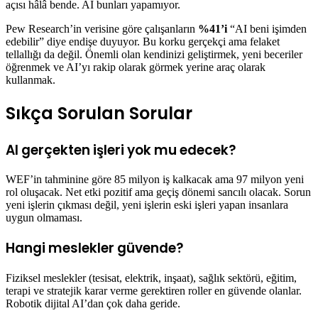
açısı hâlâ bende. AI bunları yapamıyor.
Pew Research’in verisine göre çalışanların
%41’i
“AI beni işimden
edebilir” diye endişe duyuyor. Bu korku gerçekçi ama felaket
tellallığı da değil. Önemli olan kendinizi geliştirmek, yeni beceriler
öğrenmek ve AI’yı rakip olarak görmek yerine araç olarak
kullanmak.
Sıkça Sorulan Sorular
AI gerçekten işleri yok mu edecek?
WEF’in tahminine göre 85 milyon iş kalkacak ama 97 milyon yeni
rol oluşacak. Net etki pozitif ama geçiş dönemi sancılı olacak. Sorun
yeni işlerin çıkması değil, yeni işlerin eski işleri yapan insanlara
uygun olmaması.
Hangi meslekler güvende?
Fiziksel meslekler (tesisat, elektrik, inşaat), sağlık sektörü, eğitim,
terapi ve stratejik karar verme gerektiren roller en güvende olanlar.
Robotik dijital AI’dan çok daha geride.