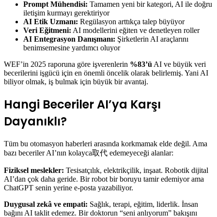
Prompt Mühendisi:
Tamamen yeni bir kategori, AI ile doğru
iletişim kurmayı gerektiriyor
AI Etik Uzmanı:
Regülasyon arttıkça talep büyüyor
Veri Eğitmeni:
AI modellerini eğiten ve denetleyen roller
AI Entegrasyon Danışmanı:
Şirketlerin AI araçlarını
benimsemesine yardımcı oluyor
WEF’in 2025 raporuna göre işverenlerin
%83’ü
AI ve büyük veri
becerilerini işgücü için en önemli öncelik olarak belirlemiş. Yani AI
biliyor olmak, iş bulmak için büyük bir avantaj.
Hangi Beceriler AI’ya Karşı
Dayanıklı?
Tüm bu otomasyon haberleri arasında korkmamak elde değil. Ama
bazı beceriler AI’nın kolayca取代 edemeyeceği alanlar:
Fiziksel meslekler:
Tesisatçılık, elektrikçilik, inşaat. Robotik dijital
AI’dan çok daha geride. Bir robot bir boruyu tamir edemiyor ama
ChatGPT senin yerine e-posta yazabiliyor.
Duygusal zekâ ve empati:
Sağlık, terapi, eğitim, liderlik. İnsan
bağını AI taklit edemez. Bir doktorun “seni anlıyorum” bakışını