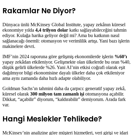
Rakamlar Ne Diyor?
Dünyaca ünlü McKinsey Global Institute, yapay zekânın küresel
ekonomiye yılda
4,4 trilyon dolar
katkı sağlayabileceğini tahmin
ediyor. Kulağa harika geliyor değil mi? Ama bu katkının nasıl
sağlanacağı önemli: otomasyon ve verimlilik artışı. Yani bazı işlerin
makinelere devri.
IMF’nin 2024 raporuna göre gelişmiş ekonomilerde işlerin
%60’ı
yapay zekâdan etkileniyor. Gelişmekte olan ülkelerde bu oran %40,
düşük gelirli ülkelerde %26. Yani AI’nin etkisi coğrafi olarak eşit
dağılmıyor bilgi ekonomisine dayalı ülkeler daha çok etkileniyor
ama aynı zamanda daha hızlı adapte olabiliyor.
Goldman Sachs’ın tahmini daha da çarpıcı: generatif yapay zekâ,
küresel olarak
300 milyon tam zamanlı işi
otomasyona açabilir.
Dikkat, “açabilir” diyorum, “kaldırabilir” demiyorum. Arada fark
var.
Hangi Meslekler Tehlikede?
McKinsey’nin analizine göre müşteri hizmetleri, veri girişi ve idari