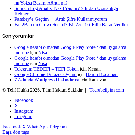
mı Yoksa Başımı Ağrıttı mı?
Sunucu Log Analizi Nasıl Yapılır? Sıfırdan Uzmanlığa
Rehber
Passkey’e Geçtim — Artık Şifre Kullanmıyorum
Fail2Ban mı CrowdSec mi? Bir Ay Test Edip Karar Verdim
Son yorumlar
Google hesabı olmadan Google Play Store ‘ dan uygulama
indirme
için
Nisa
Google hesabı olmadan Google Play Store ‘ dan uygulama
indirme
için
Nisa
Telegram TEDEFI – TEFI Token
için
Kenan
Google Chrome Dinozor Oyunu
için
Harun Kocaman
7 Adımda Wordpress Hızlandırma
için
Ramazan
© Telif Hakkı 2026, Tüm Hakları Saklıdır |
Tecrubeliyim.com
Facebook
X
Instagram
Telegram
Facebook
X
WhatsApp
Telegram
Başa dön tuşu