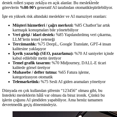
destek rolleri yapay zekâya en açık alanlar. Bu mesleklerde
görevlerin
%80-90’ı
generatif AI tarafından otomatikleştirilebiliyor.
İşte en yüksek risk altındaki meslekler ve AI maruziyet oranları:
Müşteri hizmetleri / çağrı merkezi:
%85 Chatbot’lar artık
karmaşık konuşmaları bile yönetebiliyor
Veri girişi / idari destek:
%85 Yapılandırılmış veri çıkarma,
LLM’lerin temel yeteneği
Tercümanlık:
%75 DeepL, Google Translate, GPT-4 insan
kalitesine yaklaşıyor
İçerik yazarlığı (SEO, pazarlama):
%70 AI saniyeler içinde
kabul edilebilir metin üretiyor
Temel grafik tasarım:
%70 Midjourney, DALL-E ticari
kalitede görsel üretiyor
Muhasebe / defter tutma:
%65 Fatura işleme,
kategorizasyon otomatik
Telemarketink:
%75 Sesli AI giden aramaları yönetiyor
Dünyada en çok kullanılan şifrenin “123456” olması gibi, bu
listedeki mesleklerin hâlâ var olması da biraz ironik. Çünkü bu
işlerin çoğunu AI şimdiden yapabiliyor. Ama henüz tamamen
devretmedik geçiş dönemindeyiz.