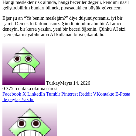
Hangi meslekler risk altında, hangi beceriler değerli, kendimi nasıl
geliştirebilirim bunları bilmek, piyasadaki en büyük güvencem.
Eğer şu an “Ya benim mesleğim?” diye düşünüyorsanız, iyi bir
işaret. Demek ki farkındasınız. Şimdi bir adım atın bir AI aracı
deneyin, bir kursa yazılın, yeni bir beceri öğrenin. Çünkü AI sizi
işten çıkarmayabilir ama AI kullanan birisi çıkarabilir.
Türkay
Mayıs 14, 2026
0
375
5 dakika okuma süresi
Facebook
X
LinkedIn
Tumblr
Pinterest
Reddit
VKontakte
E-Posta
ile paylaş
Yazdır