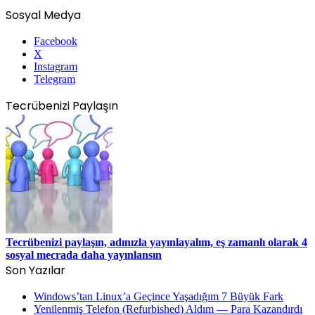
Sosyal Medya
Facebook
X
Instagram
Telegram
Tecrübenizi Paylaşın
Tecrübenizi paylaşın, adınızla yayınlayalım, eş zamanlı olarak 4
sosyal mecrada daha yayınlansın
Son Yazılar
Windows’tan Linux’a Geçince Yaşadığım 7 Büyük Fark
Yenilenmiş Telefon (Refurbished) Aldım — Para Kazandırdı