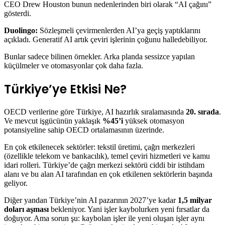
CEO Drew Houston bunun nedenlerinden biri olarak “AI çağını”
gösterdi.
Duolingo:
Sözleşmeli çevirmenlerden AI’ya geçiş yaptıklarını
açıkladı. Generatif AI artık çeviri işlerinin çoğunu halledebiliyor.
Bunlar sadece bilinen örnekler. Arka planda sessizce yapılan
küçülmeler ve otomasyonlar çok daha fazla.
Türkiye’ye Etkisi Ne?
OECD verilerine göre Türkiye, AI hazırlık sıralamasında
20. sırada
.
Ve mevcut işgücünün yaklaşık
%45’i
yüksek otomasyon
potansiyeline sahip OECD ortalamasının üzerinde.
En çok etkilenecek sektörler: tekstil üretimi, çağrı merkezleri
(özellikle telekom ve bankacılık), temel çeviri hizmetleri ve kamu
idari rolleri. Türkiye’de çağrı merkezi sektörü ciddi bir istihdam
alanı ve bu alan AI tarafından en çok etkilenen sektörlerin başında
geliyor.
Diğer yandan Türkiye’nin AI pazarının 2027’ye kadar
1,5 milyar
doları aşması
bekleniyor. Yani işler kaybolurken yeni fırsatlar da
doğuyor. Ama sorun şu: kaybolan işler ile yeni oluşan işler aynı