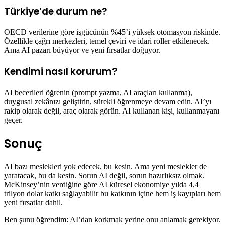
Türkiye’de durum ne?
OECD verilerine göre işgücünün %45’i yüksek otomasyon riskinde.
Özellikle çağrı merkezleri, temel çeviri ve idari roller etkilenecek.
Ama AI pazarı büyüyor ve yeni fırsatlar doğuyor.
Kendimi nasıl korurum?
AI becerileri öğrenin (prompt yazma, AI araçları kullanma),
duygusal zekânızı geliştirin, sürekli öğrenmeye devam edin. AI’yı
rakip olarak değil, araç olarak görün. AI kullanan kişi, kullanmayanı
geçer.
Sonuç
AI bazı meslekleri yok edecek, bu kesin. Ama yeni meslekler de
yaratacak, bu da kesin. Sorun AI değil, sorun hazırlıksız olmak.
McKinsey’nin verdiğine göre AI küresel ekonomiye yılda 4,4
trilyon dolar katkı sağlayabilir bu katkının içine hem iş kayıpları hem
yeni fırsatlar dahil.
Ben şunu öğrendim: AI’dan korkmak yerine onu anlamak gerekiyor.