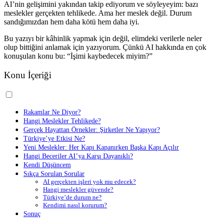
AI’nin gelişimini yakından takip ediyorum ve söyleyeyim: bazı
meslekler gerçekten tehlikede. Ama her meslek değil. Durum
sandığımızdan hem daha kötü hem daha iyi.
Bu yazıyı bir kâhinlik yapmak için değil, elimdeki verilerle neler
olup bittiğini anlamak için yazıyorum. Çünkü AI hakkında en çok
konuşulan konu bu: “İşimi kaybedecek miyim?”
Konu İçeriği
Rakamlar Ne Diyor?
Hangi Meslekler Tehlikede?
Gerçek Hayattan Örnekler: Şirketler Ne Yapıyor?
Türkiye’ye Etkisi Ne?
Yeni Meslekler: Her Kapı Kapanırken Başka Kapı Açılır
Hangi Beceriler AI’ya Karşı Dayanıklı?
Kendi Düşüncem
Sıkça Sorulan Sorular
AI gerçekten işleri yok mu edecek?
Hangi meslekler güvende?
Türkiye’de durum ne?
Kendimi nasıl korurum?
Sonuç