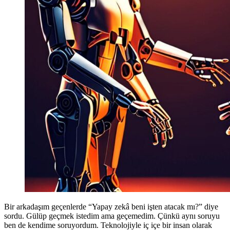
Bir arkadaşım geçenlerde “Yapay zekâ beni işten atacak mı?” diye
sordu. Gülüp geçmek istedim ama geçemedim. Çünkü aynı soruyu
ben de kendime soruyordum. Teknolojiyle iç içe bir insan olarak