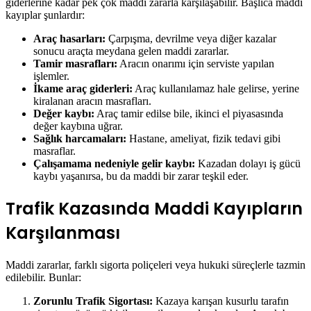
giderlerine kadar pek çok maddi zararla karşılaşabilir. Başlıca maddi
kayıplar şunlardır:
Araç hasarları:
Çarpışma, devrilme veya diğer kazalar
sonucu araçta meydana gelen maddi zararlar.
Tamir masrafları:
Aracın onarımı için serviste yapılan
işlemler.
İkame araç giderleri:
Araç kullanılamaz hale gelirse, yerine
kiralanan aracın masrafları.
Değer kaybı:
Araç tamir edilse bile, ikinci el piyasasında
değer kaybına uğrar.
Sağlık harcamaları:
Hastane, ameliyat, fizik tedavi gibi
masraflar.
Çalışamama nedeniyle gelir kaybı:
Kazadan dolayı iş gücü
kaybı yaşanırsa, bu da maddi bir zarar teşkil eder.
Trafik Kazasında Maddi Kayıpların
Karşılanması
Maddi zararlar, farklı sigorta poliçeleri veya hukuki süreçlerle tazmin
edilebilir. Bunlar:
Zorunlu Trafik Sigortası:
Kazaya karışan kusurlu tarafın