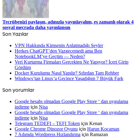
Tecrübenizi paylaşın, adınızla yayınlayalım, eş zamanlı olarak 4
sosyal mecrada daha yayınlansın
Son Yazılar
VPN Hakkında Kimsenin Anlatmadığı Şeyler
Herkes ChatGPT’den Vazgeçemedi ama Ben
NotebookLM’ye Geçtim — Neden?
Veri Kurtarma Firmaları Gerçekten Ne Yapıyor? İçeri Girip
Gördüm
Docker Kurulumu Nasıl Yapılır? Sıfırdan Tam Rehber
Windows’tan Linux’a Geçince Yaşadığım 7 Büyük Fark
Son yorumlar
Google hesabı olmadan Google Play Store ‘ dan uygulama
indirme
için
Nisa
Google hesabı olmadan Google Play Store ‘ dan uygulama
indirme
için
Nisa
Telegram TEDEFI – TEFI Token
için
Kenan
Google Chrome Dinozor Oyunu
için
Harun Kocaman
7 Adımda Wordpress Hızlandırma
için
Ramazan