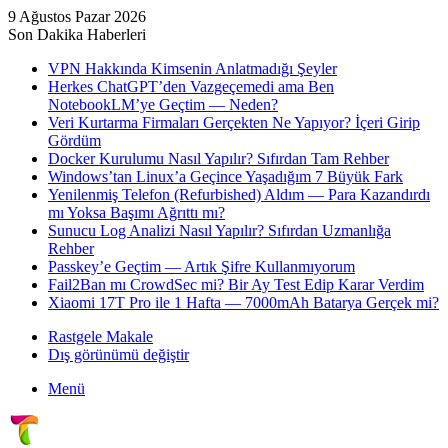
9 Ağustos Pazar 2026
Son Dakika Haberleri
VPN Hakkında Kimsenin Anlatmadığı Şeyler
Herkes ChatGPT’den Vazgeçemedi ama Ben
NotebookLM’ye Geçtim — Neden?
Veri Kurtarma Firmaları Gerçekten Ne Yapıyor? İçeri Girip
Gördüm
Docker Kurulumu Nasıl Yapılır? Sıfırdan Tam Rehber
Windows’tan Linux’a Geçince Yaşadığım 7 Büyük Fark
Yenilenmiş Telefon (Refurbished) Aldım — Para Kazandırdı
mı Yoksa Başımı Ağrıttı mı?
Sunucu Log Analizi Nasıl Yapılır? Sıfırdan Uzmanlığa
Rehber
Passkey’e Geçtim — Artık Şifre Kullanmıyorum
Fail2Ban mı CrowdSec mi? Bir Ay Test Edip Karar Verdim
Xiaomi 17T Pro ile 1 Hafta — 7000mAh Batarya Gerçek mi?
Rastgele Makale
Dış görünümü değiştir
Menü