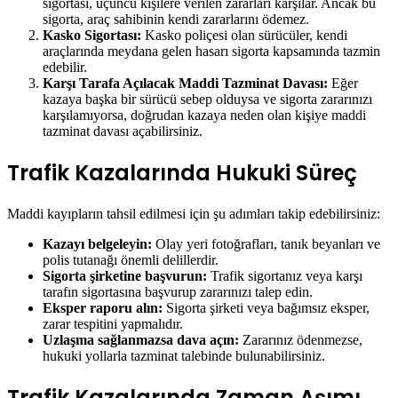
sigortası, üçüncü kişilere verilen zararları karşılar. Ancak bu
sigorta, araç sahibinin kendi zararlarını ödemez.
Kasko Sigortası:
Kasko poliçesi olan sürücüler, kendi
araçlarında meydana gelen hasarı sigorta kapsamında tazmin
edebilir.
Karşı Tarafa Açılacak Maddi Tazminat Davası:
Eğer
kazaya başka bir sürücü sebep olduysa ve sigorta zararınızı
karşılamıyorsa, doğrudan kazaya neden olan kişiye maddi
tazminat davası açabilirsiniz.
Trafik Kazalarında Hukuki Süreç
Maddi kayıpların tahsil edilmesi için şu adımları takip edebilirsiniz:
Kazayı belgeleyin:
Olay yeri fotoğrafları, tanık beyanları ve
polis tutanağı önemli delillerdir.
Sigorta şirketine başvurun:
Trafik sigortanız veya karşı
tarafın sigortasına başvurup zararınızı talep edin.
Eksper raporu alın:
Sigorta şirketi veya bağımsız eksper,
zarar tespitini yapmalıdır.
Uzlaşma sağlanmazsa dava açın:
Zararınız ödenmezse,
hukuki yollarla tazminat talebinde bulunabilirsiniz.
Trafik Kazalarında Zaman Aşımı