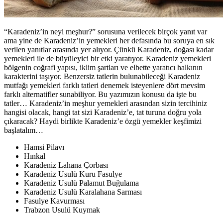
“Karadeniz’in neyi meşhur?” sorusuna verilecek birçok yanıt var
ama yine de Karadeniz’in yemekleri her defasında bu soruya en sık
verilen yanıtlar arasında yer alıyor. Çünkü Karadeniz, doğası kadar
yemekleri ile de büyüleyici bir etki yaratıyor. Karadeniz yemekleri
bölgenin coğrafi yapısı, iklim şartları ve elbette yaratıcı halkının
karakterini taşıyor. Benzersiz tatlerin bulunabileceği Karadeniz
mutfağı yemekleri farklı tatleri denemek isteyenlere dört mevsim
farklı alternatifler sunabiliyor. Bu yazımızın konusu da işte bu
tatler… Karadeniz’in meşhur yemekleri arasından sizin tercihiniz
hangisi olacak, hangi tat sizi Karadeniz’e, tat turuna doğru yola
çıkaracak? Haydi birlikte Karadeniz’e özgü yemekler keşfimizi
başlatalım…
Hamsi Pilavı
Hınkal
Karadeniz Lahana Çorbası
Karadeniz Usulü Kuru Fasulye
Karadeniz Usulü Palamut Buğulama
Karadeniz Usulü Karalahana Sarması
Fasulye Kavurması
Trabzon Usulü Kuymak