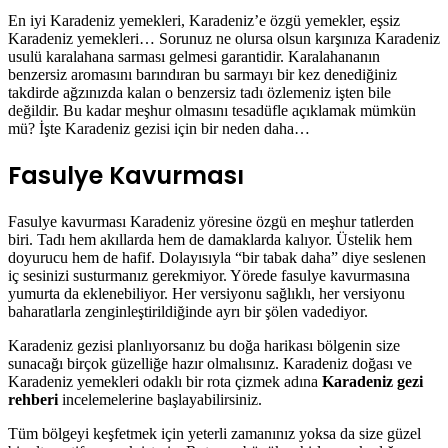
En iyi Karadeniz yemekleri, Karadeniz’e özgü yemekler, eşsiz
Karadeniz yemekleri… Sorunuz ne olursa olsun karşınıza Karadeniz
usulü karalahana sarması gelmesi garantidir. Karalahananın
benzersiz aromasını barındıran bu sarmayı bir kez denediğiniz
takdirde ağzınızda kalan o benzersiz tadı özlemeniz işten bile
değildir. Bu kadar meşhur olmasını tesadüfle açıklamak mümkün
mü? İşte Karadeniz gezisi için bir neden daha…
Fasulye Kavurması
Fasulye kavurması Karadeniz yöresine özgü en meşhur tatlerden
biri. Tadı hem akıllarda hem de damaklarda kalıyor. Üstelik hem
doyurucu hem de hafif. Dolayısıyla “bir tabak daha” diye seslenen
iç sesinizi susturmanız gerekmiyor. Yörede fasulye kavurmasına
yumurta da eklenebiliyor. Her versiyonu sağlıklı, her versiyonu
baharatlarla zenginleştirildiğinde ayrı bir şölen vadediyor.
Karadeniz gezisi planlıyorsanız bu doğa harikası bölgenin size
sunacağı birçok güzelliğe hazır olmalısınız. Karadeniz doğası ve
Karadeniz yemekleri odaklı bir rota çizmek adına
Karadeniz gezi
rehberi
incelemelerine başlayabilirsiniz.
Tüm bölgeyi keşfetmek için yeterli zamanınız yoksa da size güzel