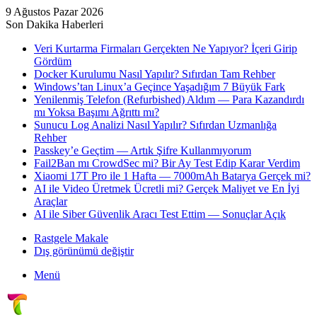
9 Ağustos Pazar 2026
Son Dakika Haberleri
Veri Kurtarma Firmaları Gerçekten Ne Yapıyor? İçeri Girip
Gördüm
Docker Kurulumu Nasıl Yapılır? Sıfırdan Tam Rehber
Windows’tan Linux’a Geçince Yaşadığım 7 Büyük Fark
Yenilenmiş Telefon (Refurbished) Aldım — Para Kazandırdı
mı Yoksa Başımı Ağrıttı mı?
Sunucu Log Analizi Nasıl Yapılır? Sıfırdan Uzmanlığa
Rehber
Passkey’e Geçtim — Artık Şifre Kullanmıyorum
Fail2Ban mı CrowdSec mi? Bir Ay Test Edip Karar Verdim
Xiaomi 17T Pro ile 1 Hafta — 7000mAh Batarya Gerçek mi?
AI ile Video Üretmek Ücretli mi? Gerçek Maliyet ve En İyi
Araçlar
AI ile Siber Güvenlik Aracı Test Ettim — Sonuçlar Açık
Rastgele Makale
Dış görünümü değiştir
Menü