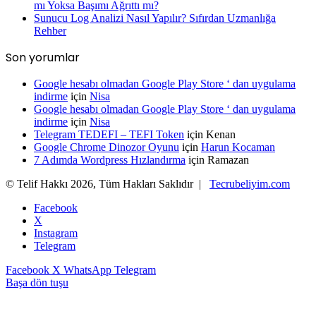
mı Yoksa Başımı Ağrıttı mı?
Sunucu Log Analizi Nasıl Yapılır? Sıfırdan Uzmanlığa
Rehber
Son yorumlar
Google hesabı olmadan Google Play Store ‘ dan uygulama
indirme
için
Nisa
Google hesabı olmadan Google Play Store ‘ dan uygulama
indirme
için
Nisa
Telegram TEDEFI – TEFI Token
için
Kenan
Google Chrome Dinozor Oyunu
için
Harun Kocaman
7 Adımda Wordpress Hızlandırma
için
Ramazan
© Telif Hakkı 2026, Tüm Hakları Saklıdır |
Tecrubeliyim.com
Facebook
X
Instagram
Telegram
Facebook
X
WhatsApp
Telegram
Başa dön tuşu