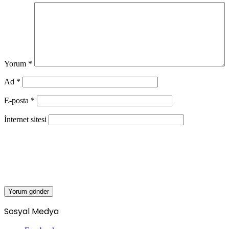
Yorum
*
Ad
*
E-posta
*
İnternet sitesi
Sosyal Medya