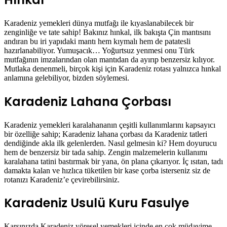
Karadeniz yemekleri dünya mutfağı ile kıyaslanabilecek bir
zenginliğe ve tate sahip! Bakınız hınkal, ilk bakışta Çin mantısını
andıran bu iri yapıdaki mantı hem kıymalı hem de patatesli
hazırlanabiliyor. Yumuşacık… Yoğurtsuz yenmesi onu Türk
mutfağının imzalarından olan mantıdan da ayırıp benzersiz kılıyor.
Mutlaka denenmeli, birçok kişi için Karadeniz rotası yalnızca hınkal
anlamına gelebiliyor, bizden söylemesi.
Karadeniz Lahana Çorbası
Karadeniz yemekleri karalahananın çeşitli kullanımlarını kapsayıcı
bir özelliğe sahip; Karadeniz lahana çorbası da Karadeniz tatleri
dendiğinde akla ilk gelenlerden. Nasıl gelmesin ki? Hem doyurucu
hem de benzersiz bir tada sahip. Zengin malzemelerin kullanımı
karalahana tatini bastırmak bir yana, ön plana çıkarıyor. İç ısıtan, tadı
damakta kalan ve hızlıca tüketilen bir kase çorba isterseniz siz de
rotanızı Karadeniz’e çevirebilirsiniz.
Karadeniz Usulü Kuru Fasulye
Karşınızda Karadeniz yöresel yemekleri içinde en çok müdavime