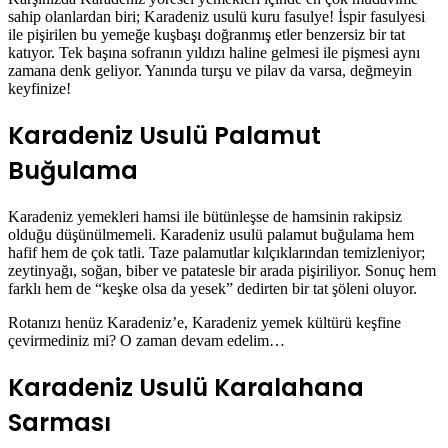
sahip olanlardan biri; Karadeniz usulü kuru fasulye! İspir fasulyesi
ile pişirilen bu yemeğe kuşbaşı doğranmış etler benzersiz bir tat
katıyor. Tek başına sofranın yıldızı haline gelmesi ile pişmesi aynı
zamana denk geliyor. Yanında turşu ve pilav da varsa, değmeyin
keyfinize!
Karadeniz Usulü Palamut
Buğulama
Karadeniz yemekleri hamsi ile bütünleşse de hamsinin rakipsiz
olduğu düşünülmemeli. Karadeniz usulü palamut buğulama hem
hafif hem de çok tatli. Taze palamutlar kılçıklarından temizleniyor;
zeytinyağı, soğan, biber ve patatesle bir arada pişiriliyor. Sonuç hem
farklı hem de “keşke olsa da yesek” dedirten bir tat şöleni oluyor.
Rotanızı henüz Karadeniz’e, Karadeniz yemek kültürü keşfine
çevirmediniz mi? O zaman devam edelim…
Karadeniz Usulü Karalahana
Sarması