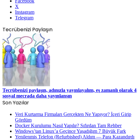
Facebook
X
Instagram
Telegram
Tecrübenizi Paylaşın
Tecrübenizi paylaşın, adınızla yayınlayalım, eş zamanlı olarak 4
sosyal mecrada daha yayınlansın
Son Yazılar
Veri Kurtarma Firmaları Gerçekten Ne Yapıyor? İçeri Girip
Gördüm
Docker Kurulumu Nasıl Yapılır? Sıfırdan Tam Rehber
Windows’tan Linux’a Geçince Yaşadığım 7 Büyük Fark
Yenilenmiş Telefon (Refurbished) Aldım — Para Kazandırdı