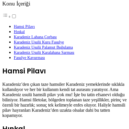
Konu İçeriği
Hamsi Pilavı
Hınkal
Karadeniz Lahana Çorbası
Karadeniz Usulü Kuru Fasulye
Karadeniz Usulü Palamut Buğulama
Karadeniz Usulü Karalahana Sarması
Fasulye Kavurması
Hamsi Pilavı
Karadeniz’den çıkan taze hamsiler Karadeniz yemeklerinde sıklıkla
kullanılıyor ve her bir kullanım kendi tat aurasını yaratıyor. Ama
Karadeniz usulü hamsili pilav yok mu! İşte bu tatin efsanevi olduğu
biliniyor. Hamsi filetolar, bölgeden toplanan taze yeşillikler, pirinç ve
özenli bir hazırlık; sonuç tek kelimeyle enfes oluyor. Haliyle hamsili
pilav hayranları Karadeniz’den uzakta olsalar dahi bu tatten
kopamıyor.
Hınkal