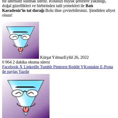
bir alternatif sunmak isteriz. Rotanızı büyük şehirlere yakınlığı,
doğal güzellikleri ve birbirinden tatli yemekleri ile
Batı
Karadeniz’in tat durağı
Bolu iline çevirebilirsiniz. Şimdiden afiyet
olsun!
Kürşat Yılmaz
Eylül 26, 2022
0
964
2 dakika okuma süresi
Facebook
X
LinkedIn
Tumblr
Pinterest
Reddit
VKontakte
E-Posta
ile paylaş
Yazdır