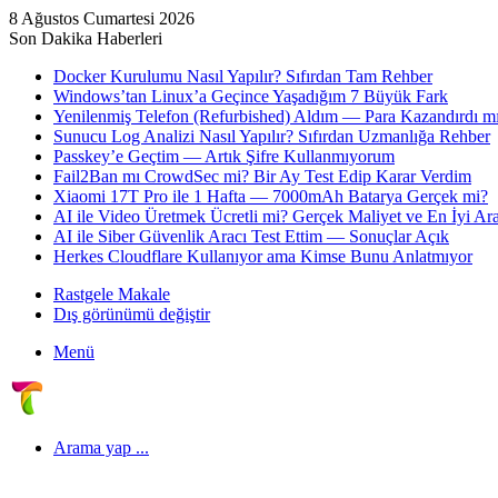
8 Ağustos Cumartesi 2026
Son Dakika Haberleri
Docker Kurulumu Nasıl Yapılır? Sıfırdan Tam Rehber
Windows’tan Linux’a Geçince Yaşadığım 7 Büyük Fark
Yenilenmiş Telefon (Refurbished) Aldım — Para Kazandırdı mı
Sunucu Log Analizi Nasıl Yapılır? Sıfırdan Uzmanlığa Rehber
Passkey’e Geçtim — Artık Şifre Kullanmıyorum
Fail2Ban mı CrowdSec mi? Bir Ay Test Edip Karar Verdim
Xiaomi 17T Pro ile 1 Hafta — 7000mAh Batarya Gerçek mi?
AI ile Video Üretmek Ücretli mi? Gerçek Maliyet ve En İyi Ara
AI ile Siber Güvenlik Aracı Test Ettim — Sonuçlar Açık
Herkes Cloudflare Kullanıyor ama Kimse Bunu Anlatmıyor
Rastgele Makale
Dış görünümü değiştir
Menü
Arama yap ...