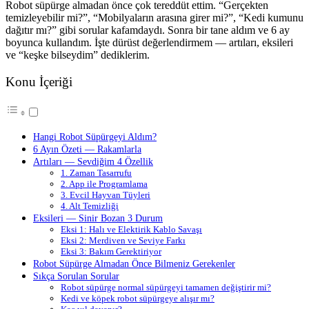
Robot süpürge almadan önce çok tereddüt ettim. “Gerçekten
temizleyebilir mi?”, “Mobilyaların arasına girer mi?”, “Kedi kumunu
dağıtır mı?” gibi sorular kafamdaydı. Sonra bir tane aldım ve 6 ay
boyunca kullandım. İşte dürüst değerlendirmem — artıları, eksileri
ve “keşke bilseydim” dediklerim.
Konu İçeriği
Hangi Robot Süpürgeyi Aldım?
6 Ayın Özeti — Rakamlarla
Artıları — Sevdiğim 4 Özellik
1. Zaman Tasarrufu
2. App ile Programlama
3. Evcil Hayvan Tüyleri
4. Alt Temizliği
Eksileri — Sinir Bozan 3 Durum
Eksi 1: Halı ve Elektirik Kablo Savaşı
Eksi 2: Merdiven ve Seviye Farkı
Eksi 3: Bakım Gerektiriyor
Robot Süpürge Almadan Önce Bilmeniz Gerekenler
Sıkça Sorulan Sorular
Robot süpürge normal süpürgeyi tamamen değiştirir mi?
Kedi ve köpek robot süpürgeye alışır mı?