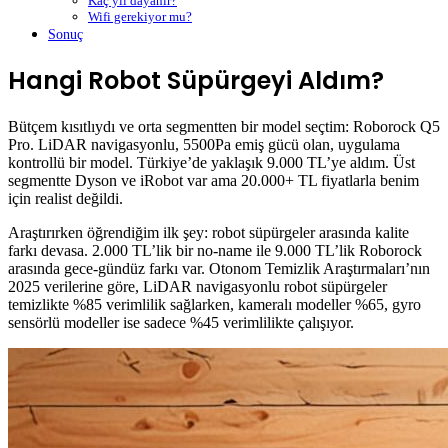
Kaç yıl dayanır?
Wifi gerekiyor mu?
Sonuç
Hangi Robot Süpürgeyi Aldım?
Bütçem kısıtlıydı ve orta segmentten bir model seçtim: Roborock Q5
Pro. LiDAR navigasyonlu, 5500Pa emiş gücü olan, uygulama
kontrollü bir model. Türkiye’de yaklaşık 9.000 TL’ye aldım. Üst
segmentte Dyson ve iRobot var ama 20.000+ TL fiyatlarla benim
için realist değildi.
Araştırırken öğrendiğim ilk şey: robot süpürgeler arasında kalite
farkı devasa. 2.000 TL’lik bir no-name ile 9.000 TL’lik Roborock
arasında gece-gündüz farkı var. Otonom Temizlik Araştırmaları’nın
2025 verilerine göre, LiDAR navigasyonlu robot süpürgeler
temizlikte %85 verimlilik sağlarken, kameralı modeller %65, gyro
sensörlü modeller ise sadece %45 verimlilikte çalışıyor.