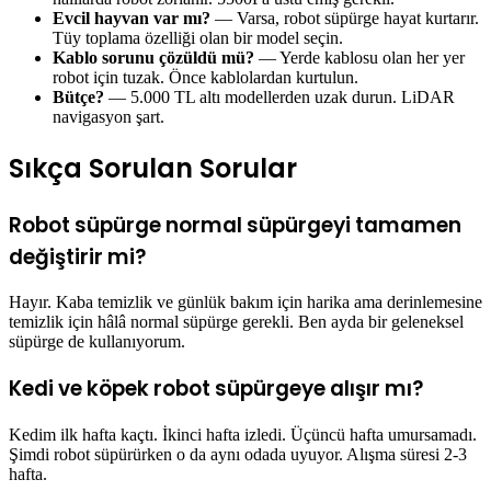
Evcil hayvan var mı?
— Varsa, robot süpürge hayat kurtarır.
Tüy toplama özelliği olan bir model seçin.
Kablo sorunu çözüldü mü?
— Yerde kablosu olan her yer
robot için tuzak. Önce kablolardan kurtulun.
Bütçe?
— 5.000 TL altı modellerden uzak durun. LiDAR
navigasyon şart.
Sıkça Sorulan Sorular
Robot süpürge normal süpürgeyi tamamen
değiştirir mi?
Hayır. Kaba temizlik ve günlük bakım için harika ama derinlemesine
temizlik için hâlâ normal süpürge gerekli. Ben ayda bir geleneksel
süpürge de kullanıyorum.
Kedi ve köpek robot süpürgeye alışır mı?
Kedim ilk hafta kaçtı. İkinci hafta izledi. Üçüncü hafta umursamadı.
Şimdi robot süpürürken o da aynı odada uyuyor. Alışma süresi 2-3
hafta.