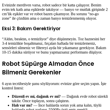
Evinizde merdiven varsa, robot sadece bir katta çalışıyor. Benim
evim tek katlı ama eşiklerde takılıyor — banyo ve mutfak girişinde 2
cm’lik eşikler var ve robot bazen çıkamıyor. Bu sorunu “no-go
zone” ile çözdüm ama o zaman banyo temizlenmemiş oluyor.
Eksi 3: Bakım Gerektiriyor
“Aldın, bıraktın, o temizliyor” diye düşünmeyin. Toz haznesini her
3-4 temizlikte boşaltmanız, fırçaları haftada bir temizlemeniz,
sensörleri silmeniz ve filtereyi ayda bir yıkamanız gerekiyor. Bakım
10-15 dakika sürüyor ve bunu yapmazsanız performans düşüyor.
Robot Süpürge Almadan Önce
Bilmeniz Gerekenler
6 ayın tecrübesiyle şunu söylüyorum: evinize göre seçim yapın. İşte
kontrol listesi:
Düzenli ev mi, dağınık ev mi?
— Dağınık evde robot sürekli
takılır. Önce toplayın, sonra çalıştırın.
Halı var mı?
— İnce halılarda sorun yok ama kalın, tüylü
halılarda robot zorlanır. 5500Pa üstü emiş gerekli.