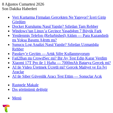
8 Ağustos Cumartesi 2026
Son Dakika Haberleri
Veri Kurtarma Firmaları Gerçekten Ne Yapıyor? İçeri Girip
Gördüm
Docker Kurulumu Nasıl Yapılır? Sıfırdan Tam Rehber
Windows’tan Linux’a Geçince Yaşadığım 7 Büyük Fark
Yenilenmiş Telefon (Refurbished) Aldım — Para Kazandırdı
mı Yoksa Başımı Ağrıttı mı?
Sunucu Log Analizi Nasıl Yapılır? Sıfırdan Uzmanlığa
Rehber
Passkey’e Geçtim — Artık Şifre Kullanmıyorum
Fail2Ban mı CrowdSec mi? Bir Ay Test Edip Karar Verdim
Xiaomi 17T Pro ile 1 Hafta — 7000mAh Batarya Gerçek mi?
AI ile Video Üretmek Ücretli mi? Gerçek Maliyet ve En İyi
Araçlar
AI ile Siber Güvenlik Aracı Test Ettim — Sonuçlar Açık
Rastgele Makale
Dış görünümü değiştir
Menü