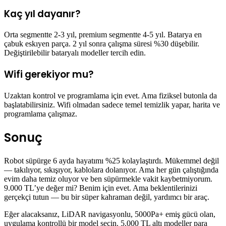
Kaç yıl dayanır?
Orta segmentte 2-3 yıl, premium segmentte 4-5 yıl. Batarya en
çabuk eskıyen parça. 2 yıl sonra çalışma süresi %30 düşebilir.
Değiştirilebilir bataryalı modeller tercih edin.
Wifi gerekiyor mu?
Uzaktan kontrol ve programlama için evet. Ama fiziksel butonla da
başlatabilirsiniz. Wifi olmadan sadece temel temizlik yapar, harita ve
programlama çalışmaz.
Sonuç
Robot süpürge 6 ayda hayatımı %25 kolaylaştırdı. Mükemmel değil
— takılıyor, sıkışıyor, kablolara dolanıyor. Ama her gün çalıştığında
evim daha temiz oluyor ve ben süpürmekle vakit kaybetmiyorum.
9.000 TL’ye değer mi? Benim için evet. Ama beklentilerinizi
gerçekçi tutun — bu bir süper kahraman değil, yardımcı bir araç.
Eğer alacaksanız, LiDAR navigasyonlu, 5000Pa+ emiş gücü olan,
uygulama kontrollü bir model seçin. 5.000 TL altı modeller para