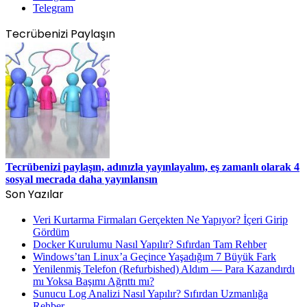
Telegram
Tecrübenizi Paylaşın
Tecrübenizi paylaşın, adınızla yayınlayalım, eş zamanlı olarak 4
sosyal mecrada daha yayınlansın
Son Yazılar
Veri Kurtarma Firmaları Gerçekten Ne Yapıyor? İçeri Girip
Gördüm
Docker Kurulumu Nasıl Yapılır? Sıfırdan Tam Rehber
Windows’tan Linux’a Geçince Yaşadığım 7 Büyük Fark
Yenilenmiş Telefon (Refurbished) Aldım — Para Kazandırdı
mı Yoksa Başımı Ağrıttı mı?
Sunucu Log Analizi Nasıl Yapılır? Sıfırdan Uzmanlığa
Rehber