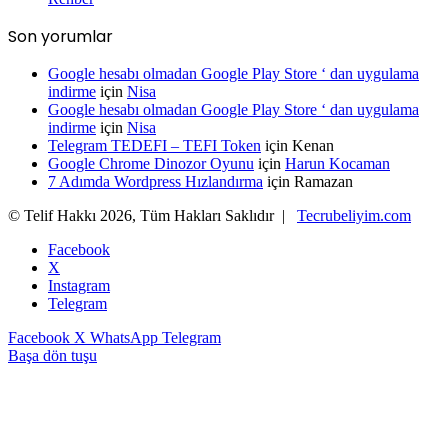
Son yorumlar
Google hesabı olmadan Google Play Store ‘ dan uygulama
indirme
için
Nisa
Google hesabı olmadan Google Play Store ‘ dan uygulama
indirme
için
Nisa
Telegram TEDEFI – TEFI Token
için
Kenan
Google Chrome Dinozor Oyunu
için
Harun Kocaman
7 Adımda Wordpress Hızlandırma
için
Ramazan
© Telif Hakkı 2026, Tüm Hakları Saklıdır |
Tecrubeliyim.com
Facebook
X
Instagram
Telegram
Facebook
X
WhatsApp
Telegram
Başa dön tuşu