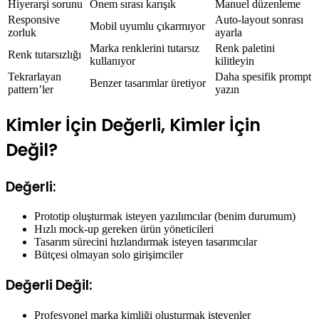
Hiyerarşi sorunu
Önem sırası karışık
Manuel düzenleme
Responsive
Auto-layout sonrası
Mobil uyumlu çıkarmıyor
zorluk
ayarla
Marka renklerini tutarsız
Renk paletini
Renk tutarsızlığı
kullanıyor
kilitleyin
Tekrarlayan
Daha spesifik prompt
Benzer tasarımlar üretiyor
pattern’ler
yazın
Kimler İçin Değerli, Kimler İçin
Değil?
Değerli:
Prototip oluşturmak isteyen yazılımcılar (benim durumum)
Hızlı mock-up gereken ürün yöneticileri
Tasarım sürecini hızlandırmak isteyen tasarımcılar
Bütçesi olmayan solo girişimciler
Değerli Değil:
Profesyonel marka kimliği oluşturmak isteyenler