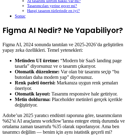
AI tasarımı üretim hakkı var mı?
Tasarımcıları yerine geçer mi?
Hangi tasarım türlerinde en iyi?
Sonuç
Figma AI Nedir? Ne Yapabiliyor?
Figma AI, 2024 sonunda tanıtılan ve 2025-2026’da geliştirilen
yapay zeka özellikleri. Temel yetenekleri:
Metinden UI üretme:
“Modern bir SaaS landing page
tasarla” diyorsunuz ve o tasarım çıkarıyor.
Otomatik düzenleme:
Var olan bir tasarımı seçip “bu
butonları daha modern yap” diyorsunuz.
Renk paleti önerisi:
Markanıza uygun renk şemaları
öneriyor.
Otomatik layout:
Tasarımı responsive hale getiriyor.
Metin doldurma:
Placeholder metinleri gerçek içerikle
değiştiriyor.
Adobe’un 2025 yaratıcı endüstri raporuna göre, tasarımcıların
%62’si AI araçlarını workflow’larına entegre etmiş durumda ve
ortalama zaman tasarrufu %35 olarak raporlanıyor. Ama ben
tasarımcı değilim — benim için aynı istatistik geçerli mi?