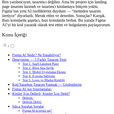
Ben yazılımcıyım, tasarımcı değilim. Ama bir projem için landing
page tasarımı lazımdı ve tasarımcı kiralamaya bütçem yoktu.
Figma’nın yeni AI özelliklerini duydum — “metinden tasarım
üretiyor” diyorlardı. Merak ettim ve denedim. Sonuçlar? Karışık.
Bazı konularda şaşırtıcı, bazı konularda berbat. Bu yazıda Figma
AI’yi bir kod yazarak olarak test ettim ve bulgularımı paylaşıyorum.
Konu İçeriği
Figma AI Nedir? Ne Yapabiliyor?
Deneyimim — 5 Farklı Tasarım Testi
Test 1: SaaS Landing Page
Test 2: Blog Ana Sayfa
Test 3: Mobil Uygulama Ekranı
Test 4: E-posta Şablonu
Test 5: Logo ve Marka Kimliği
Kod Yazarken Tasarım Yapmak — Gözlemlerim
Figma AI’nın Sınırlamaları
Kimler İçin Değerli, Kimler İçin Değil?
Değerli:
Değerli Değil:
Sıkça Sorulan Sorular
Figma AI ücretsiz mi?