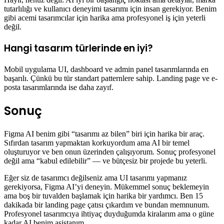
tutarlılığı ve kullanıcı deneyimi tasarımı için insan gerekiyor. Benim
gibi acemi tasarımcılar için harika ama profesyonel iş için yeterli
değil.
Hangi tasarım türlerinde en iyi?
Mobil uygulama UI, dashboard ve admin panel tasarımlarında en
başarılı. Çünkü bu tür standart patternlere sahip. Landing page ve e-
posta tasarımlarında ise daha zayıf.
Sonuç
Figma AI benim gibi “tasarımı az bilen” biri için harika bir araç.
Sıfırdan tasarım yapmaktan korkuyordum ama AI bir temel
oluşturuyor ve ben onun üzerinden çalışıyorum. Sonuç profesyonel
değil ama “kabul edilebilir” — ve bütçesiz bir projede bu yeterli.
Eğer siz de tasarımcı değilseniz ama UI tasarımı yapmanız
gerekiyorsa, Figma AI’yi deneyin. Mükemmel sonuç beklemeyin
ama boş bir tuvalden başlamak için harika bir yardımcı. Ben 15
dakikada bir landing page çatısı çıkardım ve bundan memnunum.
Profesyonel tasarımcıya ihtiyaç duyduğumda kiralarım ama o güne
kadar AI benim asistanım.