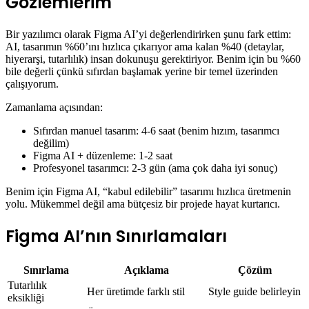
Gözlemlerim
Bir yazılımcı olarak Figma AI’yi değerlendirirken şunu fark ettim:
AI, tasarımın %60’ını hızlıca çıkarıyor ama kalan %40 (detaylar,
hiyerarşi, tutarlılık) insan dokunuşu gerektiriyor. Benim için bu %60
bile değerli çünkü sıfırdan başlamak yerine bir temel üzerinden
çalışıyorum.
Zamanlama açısından:
Sıfırdan manuel tasarım: 4-6 saat (benim hızım, tasarımcı
değilim)
Figma AI + düzenleme: 1-2 saat
Profesyonel tasarımcı: 2-3 gün (ama çok daha iyi sonuç)
Benim için Figma AI, “kabul edilebilir” tasarımı hızlıca üretmenin
yolu. Mükemmel değil ama bütçesiz bir projede hayat kurtarıcı.
Figma AI’nın Sınırlamaları
Sınırlama
Açıklama
Çözüm
Tutarlılık
Her üretimde farklı stil
Style guide belirleyin
eksikliği