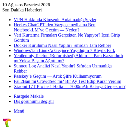
10 Ağustos Pazartesi 2026
Son Dakika Haberleri
VPN Hakkında Kimsenin Anlatmadığı Şeyler
Herkes ChatGPT’den Vazgeçemedi ama Ben
NotebookLM’ye Geçtim — Neden?
Veri Kurtarma Firmaları Gerçekten Ne Yapıyor? İçeri Girip
Gördüm
Docker Kurulumu Nasıl Yapılır? Sıfırdan Tam Rehber
Windows’tan Linux’a Geçince Yaşadığım 7 Büyük Fark
Yenilenmiş Telefon (Refurbished) Aldım — Para Kazandırdı
mı Yoksa Başımı Ağrıttı mı?
Sunucu Log Analizi Nasıl Yapılır? Sıfırdan Uzmanlığa
Rehber
Passkey’e Geçtim — Artık Şifre Kullanmıyorum
Fail2Ban mı CrowdSec mi? Bir Ay Test Edip Karar Verdim
Xiaomi 17T Pro ile 1 Hafta — 7000mAh Batarya Gerçek mi?
Rastgele Makale
Dış görünümü değiştir
Menü