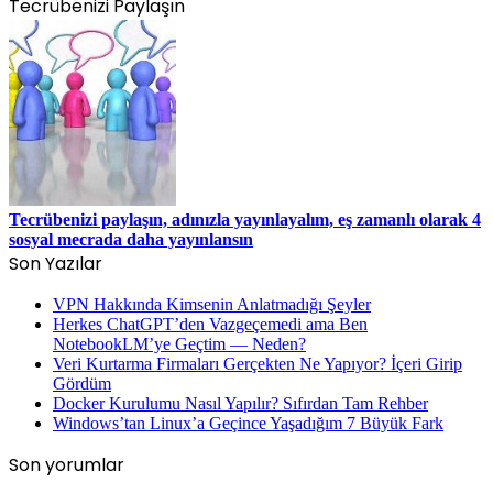
Tecrübenizi Paylaşın
Tecrübenizi paylaşın, adınızla yayınlayalım, eş zamanlı olarak 4
sosyal mecrada daha yayınlansın
Son Yazılar
VPN Hakkında Kimsenin Anlatmadığı Şeyler
Herkes ChatGPT’den Vazgeçemedi ama Ben
NotebookLM’ye Geçtim — Neden?
Veri Kurtarma Firmaları Gerçekten Ne Yapıyor? İçeri Girip
Gördüm
Docker Kurulumu Nasıl Yapılır? Sıfırdan Tam Rehber
Windows’tan Linux’a Geçince Yaşadığım 7 Büyük Fark
Son yorumlar