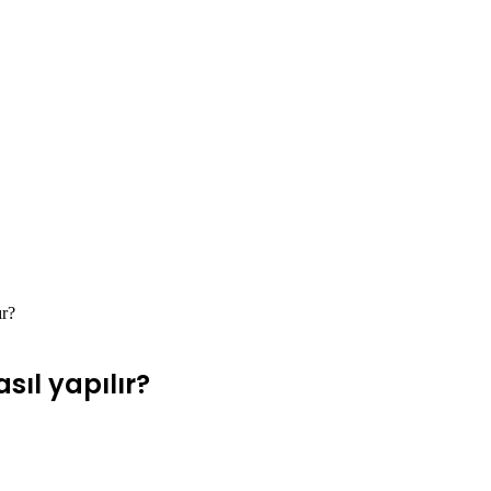
ır?
ıl yapılır?