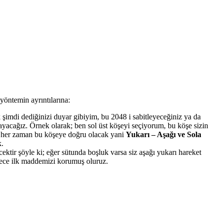
yöntemin ayrıntılarına:
 şimdi dediğinizi duyar gibiyim, bu 2048 i sabitleyeceğiniz ya da
yacağız. Örnek olarak; ben sol üst köşeyi seçiyorum, bu köşe sizin
e her zaman bu köşeye doğru olacak yani
Yukarı – Aşağı ve Sola
k.
ktir şöyle ki; eğer sütunda boşluk varsa siz aşağı yukarı hareket
ylece ilk maddemizi korumuş oluruz.