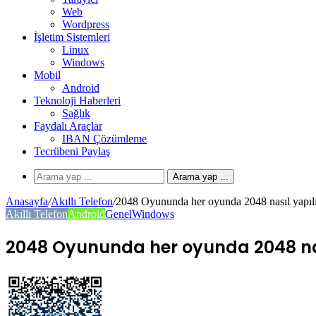
Web
Wordpress
İşletim Sistemleri
Linux
Windows
Mobil
Android
Teknoloji Haberleri
Sağlık
Faydalı Araçlar
IBAN Çözümleme
Tecrübeni Paylaş
Arama yap ...
Anasayfa
/
Akıllı Telefon
/
2048 Oyununda her oyunda 2048 nasıl yapıl
Akıllı Telefon
Android
Genel
Windows
2048 Oyununda her oyunda 2048 nas