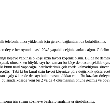
ıllı telefonlarınıza yüklemek için gerekli bağlantıları da bulabilirsiniz.
eredeyse her oyunda nasıl 2048 yapabileceğinizi anlatacağım. Gelelim 
 hangi köşeye yatkınsa o köşe sizin favori köşeniz olsun. Bu da ne demek
açacak olursak; en büyük sayı her zaman bu köşe de olacak şekilde oyna
eki bunu nasıl yapacağız, hareketlerimiz çok zorda kalmadığımız sürec
eceğiz.
Tabi ki bu kural sizin favori köşenize göre değişiklik gösterece
n aşağı 4 karede de sayı bulunmasına dikkat edin. Bu kazaları önleyece
r, bu sırada köşede yeni bir 2 ya da 4 oluşmasının önüne geçmiş ve bö
n sonra işin sırrını çözmeye başlayıp sıralamaya girebilirsiniz.