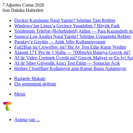
7 Ağustos Cuma 2026
Son Dakika Haberleri
Docker Kurulumu Nasıl Yapılır? Sıfırdan Tam Rehber
Windows’tan Linux’a Geçince Yaşadığım 7 Büyük Fark
Yenilenmiş Telefon (Refurbished) Aldım — Para Kazandırdı mı
Sunucu Log Analizi Nasıl Yapılır? Sıfırdan Uzmanlığa Rehber
Passkey’e Geçtim — Artık Şifre Kullanmıyorum
Fail2Ban mı CrowdSec mi? Bir Ay Test Edip Karar Verdim
Xiaomi 17T Pro ile 1 Hafta — 7000mAh Batarya Gerçek mi?
AI ile Video Üretmek Ücretli mi? Gerçek Maliyet ve En İyi Ara
AI ile Siber Güvenlik Aracı Test Ettim — Sonuçlar Açık
Herkes Cloudflare Kullanıyor ama Kimse Bunu Anlatmıyor
Rastgele Makale
Dış görünümü değiştir
Menü
Arama yap ...