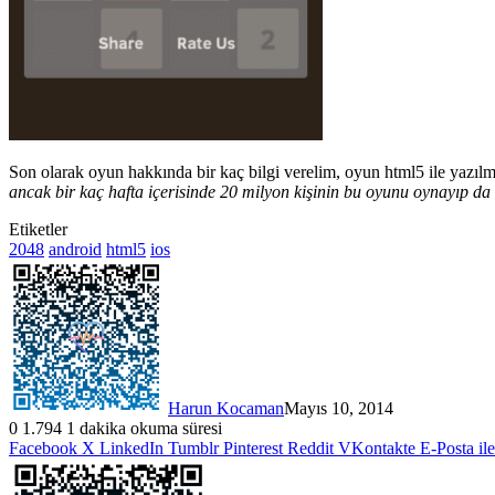
Son olarak oyun hakkında bir kaç bilgi verelim, oyun html5 ile yazılm
ancak bir kaç hafta içerisinde 20 milyon kişinin bu oyunu oynayıp d
Etiketler
2048
android
html5
ios
Harun Kocaman
Mayıs 10, 2014
0
1.794
1 dakika okuma süresi
Facebook
X
LinkedIn
Tumblr
Pinterest
Reddit
VKontakte
E-Posta il