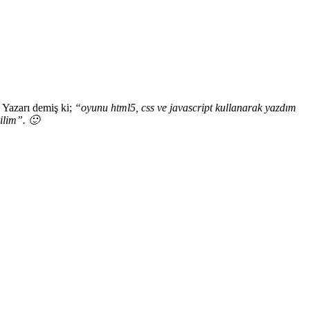
. Yazarı demiş ki;
“oyunu html5, css ve javascript kullanarak yazdım
ilim”. 🙂