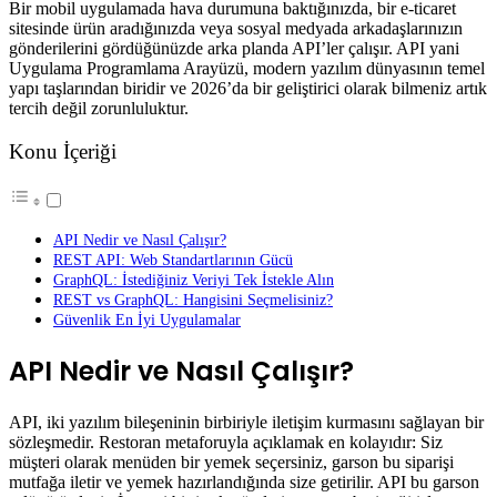
Bir mobil uygulamada hava durumuna baktığınızda, bir e-ticaret
sitesinde ürün aradığınızda veya sosyal medyada arkadaşlarınızın
gönderilerini gördüğünüzde arka planda API’ler çalışır. API yani
Uygulama Programlama Arayüzü, modern yazılım dünyasının temel
yapı taşlarından biridir ve 2026’da bir geliştirici olarak bilmeniz artık
tercih değil zorunluluktur.
Konu İçeriği
API Nedir ve Nasıl Çalışır?
REST API: Web Standartlarının Gücü
GraphQL: İstediğiniz Veriyi Tek İstekle Alın
REST vs GraphQL: Hangisini Seçmelisiniz?
Güvenlik En İyi Uygulamalar
API Nedir ve Nasıl Çalışır?
API, iki yazılım bileşeninin birbiriyle iletişim kurmasını sağlayan bir
sözleşmedir. Restoran metaforuyla açıklamak en kolayıdır: Siz
müşteri olarak menüden bir yemek seçersiniz, garson bu siparişi
mutfağa iletir ve yemek hazırlandığında size getirilir. API bu garson