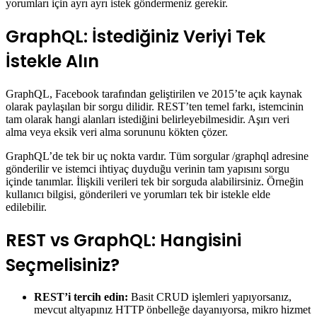
yorumları için ayrı ayrı istek göndermeniz gerekir.
GraphQL: İstediğiniz Veriyi Tek
İstekle Alın
GraphQL, Facebook tarafından geliştirilen ve 2015’te açık kaynak
olarak paylaşılan bir sorgu dilidir. REST’ten temel farkı, istemcinin
tam olarak hangi alanları istediğini belirleyebilmesidir. Aşırı veri
alma veya eksik veri alma sorununu kökten çözer.
GraphQL’de tek bir uç nokta vardır. Tüm sorgular /graphql adresine
gönderilir ve istemci ihtiyaç duyduğu verinin tam yapısını sorgu
içinde tanımlar. İlişkili verileri tek bir sorguda alabilirsiniz. Örneğin
kullanıcı bilgisi, gönderileri ve yorumları tek bir istekle elde
edilebilir.
REST vs GraphQL: Hangisini
Seçmelisiniz?
REST’i tercih edin:
Basit CRUD işlemleri yapıyorsanız,
mevcut altyapınız HTTP önbelleğe dayanıyorsa, mikro hizmet