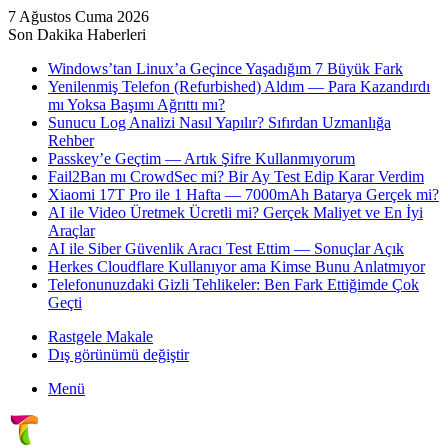
7 Ağustos Cuma 2026
Son Dakika Haberleri
Windows’tan Linux’a Geçince Yaşadığım 7 Büyük Fark
Yenilenmiş Telefon (Refurbished) Aldım — Para Kazandırdı
mı Yoksa Başımı Ağrıttı mı?
Sunucu Log Analizi Nasıl Yapılır? Sıfırdan Uzmanlığa
Rehber
Passkey’e Geçtim — Artık Şifre Kullanmıyorum
Fail2Ban mı CrowdSec mi? Bir Ay Test Edip Karar Verdim
Xiaomi 17T Pro ile 1 Hafta — 7000mAh Batarya Gerçek mi?
AI ile Video Üretmek Ücretli mi? Gerçek Maliyet ve En İyi
Araçlar
AI ile Siber Güvenlik Aracı Test Ettim — Sonuçlar Açık
Herkes Cloudflare Kullanıyor ama Kimse Bunu Anlatmıyor
Telefonunuzdaki Gizli Tehlikeler: Ben Fark Ettiğimde Çok
Geçti
Rastgele Makale
Dış görünümü değiştir
Menü