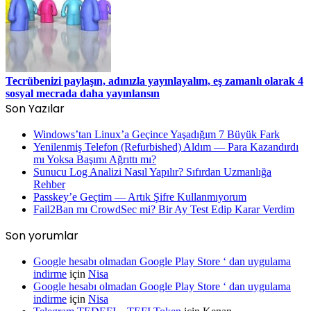
Tecrübenizi paylaşın, adınızla yayınlayalım, eş zamanlı olarak 4
sosyal mecrada daha yayınlansın
Son Yazılar
Windows’tan Linux’a Geçince Yaşadığım 7 Büyük Fark
Yenilenmiş Telefon (Refurbished) Aldım — Para Kazandırdı
mı Yoksa Başımı Ağrıttı mı?
Sunucu Log Analizi Nasıl Yapılır? Sıfırdan Uzmanlığa
Rehber
Passkey’e Geçtim — Artık Şifre Kullanmıyorum
Fail2Ban mı CrowdSec mi? Bir Ay Test Edip Karar Verdim
Son yorumlar
Google hesabı olmadan Google Play Store ‘ dan uygulama
indirme
için
Nisa
Google hesabı olmadan Google Play Store ‘ dan uygulama
indirme
için
Nisa