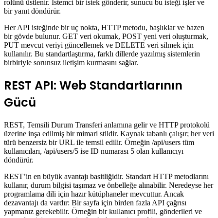
rolünü üstlenir. İstemci bir istek gönderir, sunucu bu isteği işler ve
bir yanıt döndürür.
Her API isteğinde bir uç nokta, HTTP metodu, başlıklar ve bazen
bir gövde bulunur. GET veri okumak, POST yeni veri oluşturmak,
PUT mevcut veriyi güncellemek ve DELETE veri silmek için
kullanılır. Bu standartlaştırma, farklı dillerde yazılmış sistemlerin
birbiriyle sorunsuz iletişim kurmasını sağlar.
REST API: Web Standartlarının
Gücü
REST, Temsili Durum Transferi anlamına gelir ve HTTP protokolü
üzerine inşa edilmiş bir mimari stildir. Kaynak tabanlı çalışır; her veri
türü benzersiz bir URL ile temsil edilir. Örneğin /api/users tüm
kullanıcıları, /api/users/5 ise ID numarası 5 olan kullanıcıyı
döndürür.
REST’in en büyük avantajı basitliğidir. Standart HTTP metodlarını
kullanır, durum bilgisi taşımaz ve önbelleğe alınabilir. Neredeyse her
programlama dili için hazır kütüphaneler mevcuttur. Ancak
dezavantajı da vardır: Bir sayfa için birden fazla API çağrısı
yapmanız gerekebilir. Örneğin bir kullanıcı profili, gönderileri ve