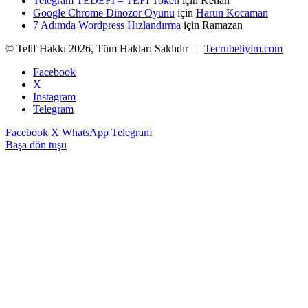
Telegram TEDEFI – TEFI Token
için
Kenan
Google Chrome Dinozor Oyunu
için
Harun Kocaman
7 Adımda Wordpress Hızlandırma
için
Ramazan
© Telif Hakkı 2026, Tüm Hakları Saklıdır |
Tecrubeliyim.com
Facebook
X
Instagram
Telegram
Facebook
X
WhatsApp
Telegram
Başa dön tuşu