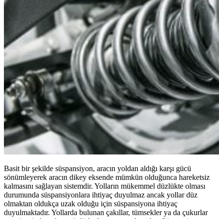
Basit bir şekilde süspansiyon, aracın yoldan aldığı karşı gücü
sönümleyerek aracın dikey eksende mümkün olduğunca hareketsiz
kalmasını sağlayan sistemdir. Yolların mükemmel düzlükte olması
durumunda süspansiyonlara ihtiyaç duyulmaz ancak yollar düz
olmaktan oldukça uzak olduğu için süspansiyona ihtiyaç
duyulmaktadır. Yollarda bulunan çakıllar, tümsekler ya da çukurlar