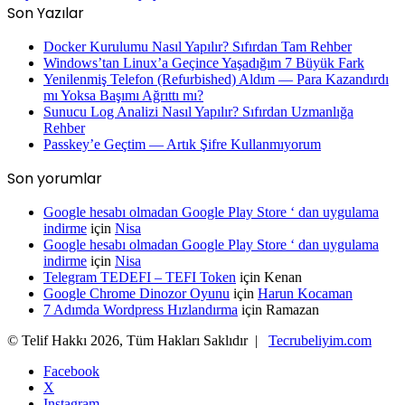
Son Yazılar
Docker Kurulumu Nasıl Yapılır? Sıfırdan Tam Rehber
Windows’tan Linux’a Geçince Yaşadığım 7 Büyük Fark
Yenilenmiş Telefon (Refurbished) Aldım — Para Kazandırdı
mı Yoksa Başımı Ağrıttı mı?
Sunucu Log Analizi Nasıl Yapılır? Sıfırdan Uzmanlığa
Rehber
Passkey’e Geçtim — Artık Şifre Kullanmıyorum
Son yorumlar
Google hesabı olmadan Google Play Store ‘ dan uygulama
indirme
için
Nisa
Google hesabı olmadan Google Play Store ‘ dan uygulama
indirme
için
Nisa
Telegram TEDEFI – TEFI Token
için
Kenan
Google Chrome Dinozor Oyunu
için
Harun Kocaman
7 Adımda Wordpress Hızlandırma
için
Ramazan
© Telif Hakkı 2026, Tüm Hakları Saklıdır |
Tecrubeliyim.com
Facebook
X
Instagram