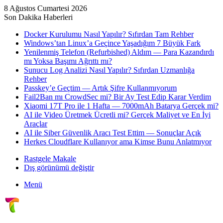
8 Ağustos Cumartesi 2026
Son Dakika Haberleri
Docker Kurulumu Nasıl Yapılır? Sıfırdan Tam Rehber
Windows’tan Linux’a Geçince Yaşadığım 7 Büyük Fark
Yenilenmiş Telefon (Refurbished) Aldım — Para Kazandırdı
mı Yoksa Başımı Ağrıttı mı?
Sunucu Log Analizi Nasıl Yapılır? Sıfırdan Uzmanlığa
Rehber
Passkey’e Geçtim — Artık Şifre Kullanmıyorum
Fail2Ban mı CrowdSec mi? Bir Ay Test Edip Karar Verdim
Xiaomi 17T Pro ile 1 Hafta — 7000mAh Batarya Gerçek mi?
AI ile Video Üretmek Ücretli mi? Gerçek Maliyet ve En İyi
Araçlar
AI ile Siber Güvenlik Aracı Test Ettim — Sonuçlar Açık
Herkes Cloudflare Kullanıyor ama Kimse Bunu Anlatmıyor
Rastgele Makale
Dış görünümü değiştir
Menü