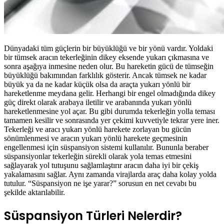
Dünyadaki tüm güçlerin bir büyüklüğü ve bir yönü vardır. Yoldaki
bir tümsek aracın tekerleğinin dikey eksende yukarı çıkmasına ve
sonra aşağıya inmesine neden olur. Bu hareketin gücü de tümseğin
büyüklüğü bakımından farklılık gösterir. Ancak tümsek ne kadar
büyük ya da ne kadar küçük olsa da araçta yukarı yönlü bir
hareketlenme meydana gelir. Herhangi bir engel olmadığında dikey
güç direkt olarak arabaya iletilir ve arabanında yukarı yönlü
hareketlenmesine yol açar. Bu gibi durumda tekerleğin yolla teması
tamamen kesilir ve sonrasında yer çekimi kuvvetiyle tekrar yere iner.
Tekerleği ve aracı yukarı yönlü harekete zorlayan bu gücün
sönümlenmesi ve aracın yukarı yönlü harekete geçmesinin
engellenmesi için süspansiyon sistemi kullanılır. Bununla beraber
süspansiyonlar tekerleğin sürekli olarak yola temas etmesini
sağlayarak yol tutuşunu sağlamlaştırır aracın daha iyi bir çekiş
yakalamasını sağlar. Aynı zamanda virajlarda araç daha kolay yolda
tutulur. “Süspansiyon ne işe yarar?” sorusun en net cevabı bu
şekilde aktarılabilir.
Süspansiyon Türleri Nelerdir?