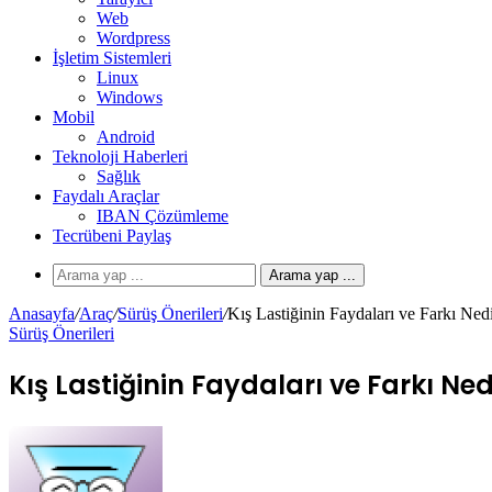
Web
Wordpress
İşletim Sistemleri
Linux
Windows
Mobil
Android
Teknoloji Haberleri
Sağlık
Faydalı Araçlar
IBAN Çözümleme
Tecrübeni Paylaş
Arama yap ...
Anasayfa
/
Araç
/
Sürüş Önerileri
/
Kış Lastiğinin Faydaları ve Farkı Ned
Sürüş Önerileri
Kış Lastiğinin Faydaları ve Farkı Ned