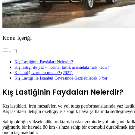
Konu İçeriği
Kış Lastiğinin Faydaları Nelerdir?
Kış lastiği ile yaz – normal lastik arasındaki fark nedir?
Kış lastiği zorunlu mudur? (2021)
Kış Lastiği ile İstanbul Çevresinde Gezilebilecek 3 Yer
Kış Lastiğinin Faydaları Nelerdir?
Kış lastikleri, fren mesafeleri ve yol tutuş performanslarında yaz lastikl
Kış lastikleri iletişim özelliğiyle 7 soğuk hava şartlarında sertleşmeye
Sahip olduğu yüksek silika miktarıyla ıslak zeminde yol tutuşunu kull
yağmurlu bir havada 80 km / s hıza sahip bir otomobil durabilmek için y
önem taşımaktadır.