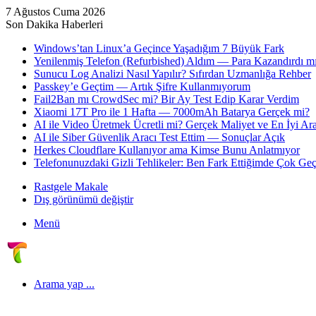
7 Ağustos Cuma 2026
Son Dakika Haberleri
Windows’tan Linux’a Geçince Yaşadığım 7 Büyük Fark
Yenilenmiş Telefon (Refurbished) Aldım — Para Kazandırdı mı
Sunucu Log Analizi Nasıl Yapılır? Sıfırdan Uzmanlığa Rehber
Passkey’e Geçtim — Artık Şifre Kullanmıyorum
Fail2Ban mı CrowdSec mi? Bir Ay Test Edip Karar Verdim
Xiaomi 17T Pro ile 1 Hafta — 7000mAh Batarya Gerçek mi?
AI ile Video Üretmek Ücretli mi? Gerçek Maliyet ve En İyi Ara
AI ile Siber Güvenlik Aracı Test Ettim — Sonuçlar Açık
Herkes Cloudflare Kullanıyor ama Kimse Bunu Anlatmıyor
Telefonunuzdaki Gizli Tehlikeler: Ben Fark Ettiğimde Çok Geç
Rastgele Makale
Dış görünümü değiştir
Menü
Arama yap ...