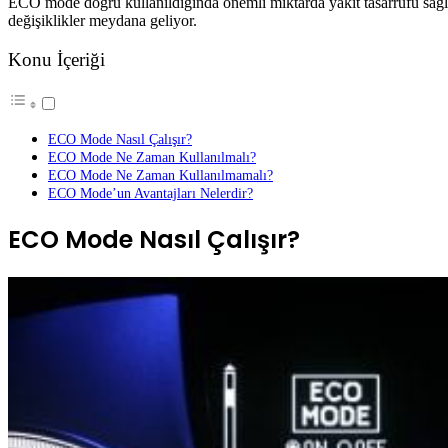
ECO mode doğru kullanıldığında önemli miktarda yakıt tasarrufu sağ
değişiklikler meydana geliyor.
Konu İçeriği
ECO Mode Nasıl Çalışır?
ECO Mode Ne Zaman Kullanılmalı?
ECO Mode Ne Zaman Kullanılmamalı?
ECO Mode’un Avantajları Nelerdir?
ECO Mode Nasıl Çalışır?