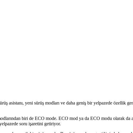
sürüş asistanı, yeni sürüş modları ve daha geniş bir yelpazede özellik gen
ş modlarından biri de ECO mode. ECO mod ya da ECO modu olarak da a
lpazede soru işaretini getiriyor.