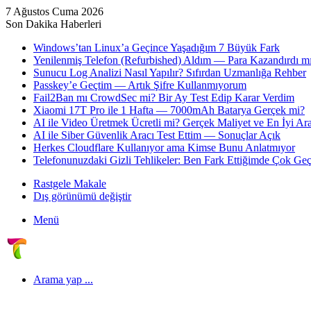
7 Ağustos Cuma 2026
Son Dakika Haberleri
Windows’tan Linux’a Geçince Yaşadığım 7 Büyük Fark
Yenilenmiş Telefon (Refurbished) Aldım — Para Kazandırdı mı
Sunucu Log Analizi Nasıl Yapılır? Sıfırdan Uzmanlığa Rehber
Passkey’e Geçtim — Artık Şifre Kullanmıyorum
Fail2Ban mı CrowdSec mi? Bir Ay Test Edip Karar Verdim
Xiaomi 17T Pro ile 1 Hafta — 7000mAh Batarya Gerçek mi?
AI ile Video Üretmek Ücretli mi? Gerçek Maliyet ve En İyi Ara
AI ile Siber Güvenlik Aracı Test Ettim — Sonuçlar Açık
Herkes Cloudflare Kullanıyor ama Kimse Bunu Anlatmıyor
Telefonunuzdaki Gizli Tehlikeler: Ben Fark Ettiğimde Çok Geç
Rastgele Makale
Dış görünümü değiştir
Menü
Arama yap ...