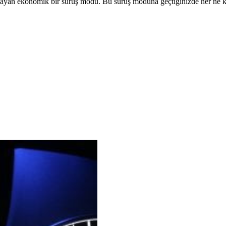
layan ekonomik bir sürüş modu. Bu sürüş moduna geçtiğinizde her ne k