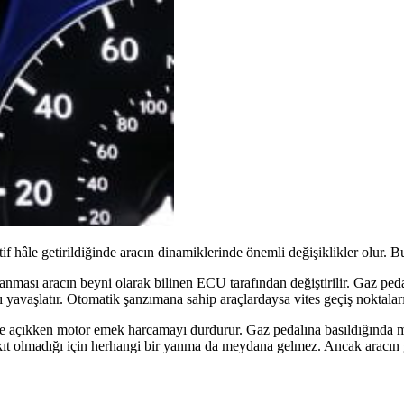
âle getirildiğinde aracın dinamiklerinde önemli değişiklikler olur. Bu d
nması aracın beyni olarak bilinen ECU tarafından değiştirilir. Gaz pedal
 yavaşlatır. Otomatik şanzımana sahip araçlardaysa vites geçiş noktalar
de açıkken motor emek harcamayı durdurur. Gaz pedalına basıldığında mo
yakıt olmadığı için herhangi bir yanma da meydana gelmez. Ancak aracın g