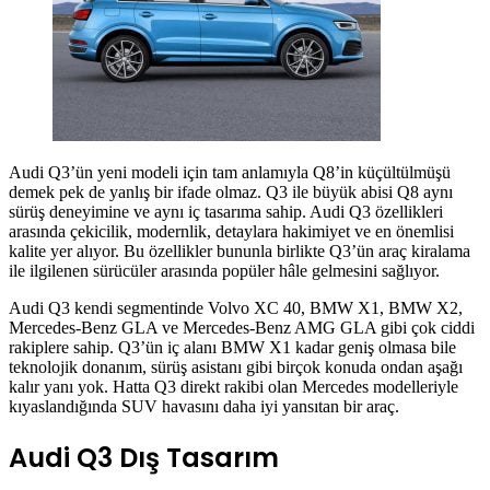
Audi Q3’ün yeni modeli için tam anlamıyla Q8’in küçültülmüşü
demek pek de yanlış bir ifade olmaz. Q3 ile büyük abisi Q8 aynı
sürüş deneyimine ve aynı iç tasarıma sahip. Audi Q3 özellikleri
arasında çekicilik, modernlik, detaylara hakimiyet ve en önemlisi
kalite yer alıyor. Bu özellikler bununla birlikte Q3’ün araç kiralama
ile ilgilenen sürücüler arasında popüler hâle gelmesini sağlıyor.
Audi Q3 kendi segmentinde Volvo XC 40, BMW X1, BMW X2,
Mercedes-Benz GLA ve Mercedes-Benz AMG GLA gibi çok ciddi
rakiplere sahip. Q3’ün iç alanı BMW X1 kadar geniş olmasa bile
teknolojik donanım, sürüş asistanı gibi birçok konuda ondan aşağı
kalır yanı yok. Hatta Q3 direkt rakibi olan Mercedes modelleriyle
kıyaslandığında SUV havasını daha iyi yansıtan bir araç.
Audi Q3 Dış Tasarım