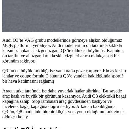
Audi Q3’te VAG grubu modellerinde görmeye alışkın olduğumuz
MQB platformu yer alıyor. Audi modellerinin ön tarafında sıklıkla
karşımıza çıkan sekizgen ızgara Q3’te oldukça büyümüş. Kaputun,
ön tarafın ve alt ızgaraların keskin çizgileri araca oldukça sert bir
görünüm sağlıyor.
Q3’ün en büyük farklılığı ise yan tarafta göze çarpıyor. Elmas kesim
jantlar ve coupe formlu C sütunu Q3’e yandan bakıldığında sportif
bir hava katılmasını sağlamış.
Aracın arka tarafında ise daha yuvarlak hatlar ağırlıkta. Bu sayede
araç kaslı ve büyük bir görünüm kazanıyor. Audi Q3 elektrikli bagaj
kapağına sahip. Stop lambaları araç gövdesinden başlıyor ve
incelerek bagaj kapağına doğru ilerliyor. Arkadan bakıldığında
Q3’ün, Q8 modelinin birebir küçük versiyonu olduğunu fark etmek
oldukça kolay.