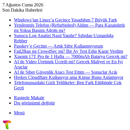
7 Ağustos Cuma 2026
Son Dakika Haberleri
Windows’tan Linux’a Geçince Yaşadığım 7 Büyük Fark
Yenilenmiş Telefon (Refurbished) Aldım — Para Kazandırdı
mı Yoksa Başımı Ağrıttı mı?
Sunucu Log Analizi Nasıl Yapılır? Sıfırdan Uzmanlığa
Rehber
Passkey’e Geçtim — Artık Şifre Kullanmıyorum
Fail2Ban mı CrowdSec mi? Bir Ay Test Edip Karar Verdim
Xiaomi 17T Pro ile 1 Hafta — 7000mAh Batarya Gerçek mi?
AI ile Video Üretmek Ücretli mi? Gerçek Maliyet ve En İyi
Araçlar
AI ile Siber Güvenlik Aracı Test Ettim — Sonuçlar Açık
Herkes Cloudflare Kullanıyor ama Kimse Bunu Anlatmıyor
Telefonunuzdaki Gizli Tehlikeler: Ben Fark Ettiğimde Çok
Geçti
Rastgele Makale
Dış görünümü değiştir
Menü