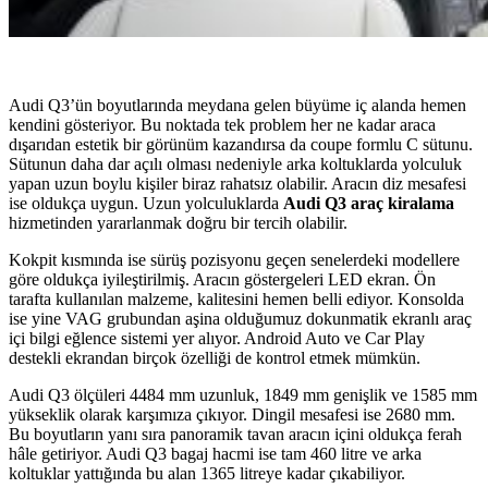
Audi Q3’ün boyutlarında meydana gelen büyüme iç alanda hemen
kendini gösteriyor. Bu noktada tek problem her ne kadar araca
dışarıdan estetik bir görünüm kazandırsa da coupe formlu C sütunu.
Sütunun daha dar açılı olması nedeniyle arka koltuklarda yolculuk
yapan uzun boylu kişiler biraz rahatsız olabilir. Aracın diz mesafesi
ise oldukça uygun. Uzun yolculuklarda
Audi Q3 araç kiralama
hizmetinden yararlanmak doğru bir tercih olabilir.
Kokpit kısmında ise sürüş pozisyonu geçen senelerdeki modellere
göre oldukça iyileştirilmiş. Aracın göstergeleri LED ekran. Ön
tarafta kullanılan malzeme, kalitesini hemen belli ediyor. Konsolda
ise yine VAG grubundan aşina olduğumuz dokunmatik ekranlı araç
içi bilgi eğlence sistemi yer alıyor. Android Auto ve Car Play
destekli ekrandan birçok özelliği de kontrol etmek mümkün.
Audi Q3 ölçüleri 4484 mm uzunluk, 1849 mm genişlik ve 1585 mm
yükseklik olarak karşımıza çıkıyor. Dingil mesafesi ise 2680 mm.
Bu boyutların yanı sıra panoramik tavan aracın içini oldukça ferah
hâle getiriyor. Audi Q3 bagaj hacmi ise tam 460 litre ve arka
koltuklar yattığında bu alan 1365 litreye kadar çıkabiliyor.