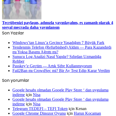
Tecrübenizi paylaşın, adınızla yayınlayalım, eş zamanlı olarak 4
sosyal mecrada daha yayınlansın
Son Yazılar
Windows’tan Linux’a Geçince Yaşadığım 7 Büyük Fark
Yenilenmiş Telefon (Refurbished) Aldım — Para Kazandırdı
mı Yoksa Başımı Ağrıttı mı?
Sunucu Log Analizi Nasıl Yapılır? Sıfırdan Uzmanlığa
Rehber
Passkey’e Geçtim — Artık Şifre Kullanmıyorum
Fail2Ban mı CrowdSec mi? Bir Ay Test Edip Karar Verdim
Son yorumlar
Google hesabı olmadan Google Play Store ‘ dan uygulama
indirme
için
Nisa
Google hesabı olmadan Google Play Store ‘ dan uygulama
indirme
için
Nisa
Telegram TEDEFI – TEFI Token
için
Kenan
Google Chrome Dinozor Oyunu
için
Harun Kocaman