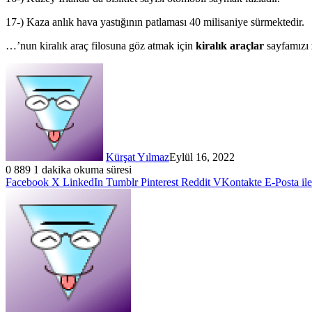
17-) Kaza anlık hava yastığının patlaması 40 milisaniye sürmektedir.
…’nun kiralık araç filosuna göz atmak için
kiralık araçlar
sayfamızı z
Kürşat Yılmaz
Eylül 16, 2022
0
889
1 dakika okuma süresi
Facebook
X
LinkedIn
Tumblr
Pinterest
Reddit
VKontakte
E-Posta il