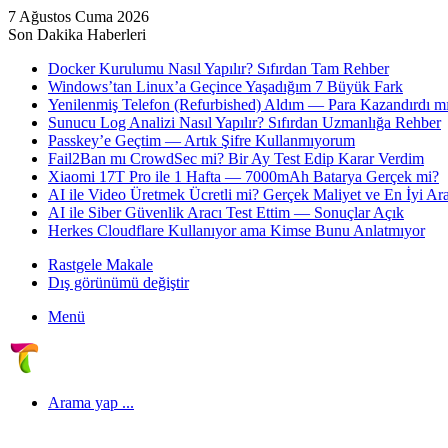
7 Ağustos Cuma 2026
Son Dakika Haberleri
Docker Kurulumu Nasıl Yapılır? Sıfırdan Tam Rehber
Windows’tan Linux’a Geçince Yaşadığım 7 Büyük Fark
Yenilenmiş Telefon (Refurbished) Aldım — Para Kazandırdı mı
Sunucu Log Analizi Nasıl Yapılır? Sıfırdan Uzmanlığa Rehber
Passkey’e Geçtim — Artık Şifre Kullanmıyorum
Fail2Ban mı CrowdSec mi? Bir Ay Test Edip Karar Verdim
Xiaomi 17T Pro ile 1 Hafta — 7000mAh Batarya Gerçek mi?
AI ile Video Üretmek Ücretli mi? Gerçek Maliyet ve En İyi Ara
AI ile Siber Güvenlik Aracı Test Ettim — Sonuçlar Açık
Herkes Cloudflare Kullanıyor ama Kimse Bunu Anlatmıyor
Rastgele Makale
Dış görünümü değiştir
Menü
Arama yap ...