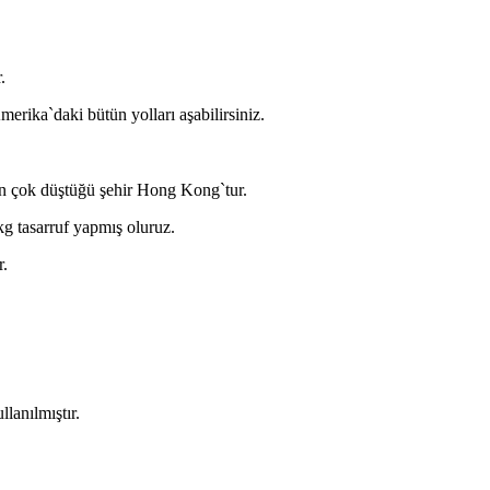
.
merika`daki bütün yolları aşabilirsiniz.
en çok düştüğü şehir Hong Kong`tur.
kg tasarruf yapmış oluruz.
r.
llanılmıştır.