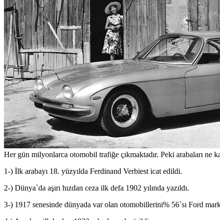
Her gün milyonlarca otomobil trafiğe çıkmaktadır. Peki arabaları ne ka
1-) İlk arabayı 18. yüzyılda Ferdinand Verbiest icat edildi.
2-) Dünya`da aşırı hızdan ceza ilk defa 1902 yılında yazıldı.
3-) 1917 senesinde dünyada var olan otomobillerini% 56`sı Ford mar