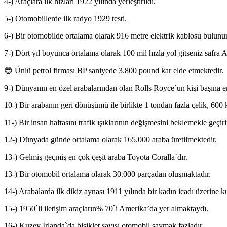
4-) Araçlara ilk hızları 1922 yılında yerleştirildi.
5-) Otomobillerde ilk radyo 1929 testi.
6-) Bir otomobilde ortalama olarak 916 metre elektrik kablosu bulunur
7-) Dört yıl boyunca ortalama olarak 100 mil hızla yol gitseniz safra A
😎 Ünlü petrol firması BP saniyede 3.800 pound kar elde etmektedir.
9-) Dünyanın en özel arabalarından olan Rolls Royce`un kişi başına 
10-) Bir arabanın geri dönüşümü ile birlikte 1 tondan fazla çelik, 600 
11-) Bir insan haftasını trafik ışıklarının değişmesini beklemekle geçiri
12-) Dünyada günde ortalama olarak 165.000 araba üretilmektedir.
13-) Gelmiş geçmiş en çok çeşit araba Toyota Coralla`dır.
13-) Bir otomobil ortalama olarak 30.000 parçadan oluşmaktadır.
14-) Arabalarda ilk dikiz aynası 1911 yılında bir kadın icadı üzerine ku
15-) 1950`li iletişim araçların% 70`i Amerika’da yer almaktaydı.
16-) Kuzey İrlanda`da bisiklet sayısı otomobil saymak fazladır.