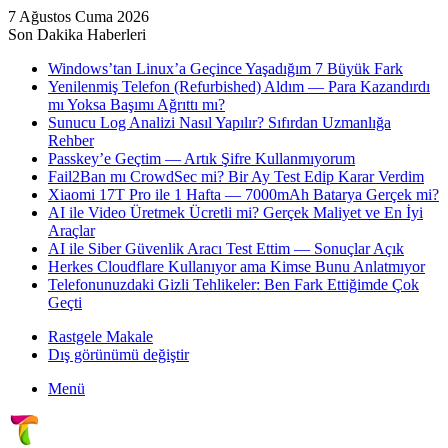
7 Ağustos Cuma 2026
Son Dakika Haberleri
Windows’tan Linux’a Geçince Yaşadığım 7 Büyük Fark
Yenilenmiş Telefon (Refurbished) Aldım — Para Kazandırdı
mı Yoksa Başımı Ağrıttı mı?
Sunucu Log Analizi Nasıl Yapılır? Sıfırdan Uzmanlığa
Rehber
Passkey’e Geçtim — Artık Şifre Kullanmıyorum
Fail2Ban mı CrowdSec mi? Bir Ay Test Edip Karar Verdim
Xiaomi 17T Pro ile 1 Hafta — 7000mAh Batarya Gerçek mi?
AI ile Video Üretmek Ücretli mi? Gerçek Maliyet ve En İyi
Araçlar
AI ile Siber Güvenlik Aracı Test Ettim — Sonuçlar Açık
Herkes Cloudflare Kullanıyor ama Kimse Bunu Anlatmıyor
Telefonunuzdaki Gizli Tehlikeler: Ben Fark Ettiğimde Çok
Geçti
Rastgele Makale
Dış görünümü değiştir
Menü