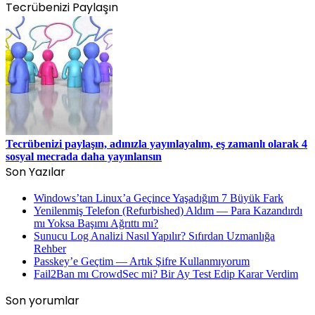
Tecrübenizi Paylaşın
Tecrübenizi paylaşın, adınızla yayınlayalım, eş zamanlı olarak 4
sosyal mecrada daha yayınlansın
Son Yazılar
Windows’tan Linux’a Geçince Yaşadığım 7 Büyük Fark
Yenilenmiş Telefon (Refurbished) Aldım — Para Kazandırdı
mı Yoksa Başımı Ağrıttı mı?
Sunucu Log Analizi Nasıl Yapılır? Sıfırdan Uzmanlığa
Rehber
Passkey’e Geçtim — Artık Şifre Kullanmıyorum
Fail2Ban mı CrowdSec mi? Bir Ay Test Edip Karar Verdim
Son yorumlar