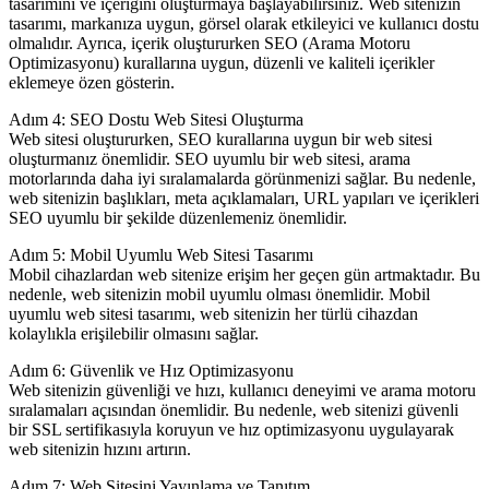
tasarımını ve içeriğini oluşturmaya başlayabilirsiniz. Web sitenizin
tasarımı, markanıza uygun, görsel olarak etkileyici ve kullanıcı dostu
olmalıdır. Ayrıca, içerik oluştururken SEO (Arama Motoru
Optimizasyonu) kurallarına uygun, düzenli ve kaliteli içerikler
eklemeye özen gösterin.
Adım 4: SEO Dostu Web Sitesi Oluşturma
Web sitesi oluştururken, SEO kurallarına uygun bir web sitesi
oluşturmanız önemlidir. SEO uyumlu bir web sitesi, arama
motorlarında daha iyi sıralamalarda görünmenizi sağlar. Bu nedenle,
web sitenizin başlıkları, meta açıklamaları, URL yapıları ve içerikleri
SEO uyumlu bir şekilde düzenlemeniz önemlidir.
Adım 5: Mobil Uyumlu Web Sitesi Tasarımı
Mobil cihazlardan web sitenize erişim her geçen gün artmaktadır. Bu
nedenle, web sitenizin mobil uyumlu olması önemlidir. Mobil
uyumlu web sitesi tasarımı, web sitenizin her türlü cihazdan
kolaylıkla erişilebilir olmasını sağlar.
Adım 6: Güvenlik ve Hız Optimizasyonu
Web sitenizin güvenliği ve hızı, kullanıcı deneyimi ve arama motoru
sıralamaları açısından önemlidir. Bu nedenle, web sitenizi güvenli
bir SSL sertifikasıyla koruyun ve hız optimizasyonu uygulayarak
web sitenizin hızını artırın.
Adım 7: Web Sitesini Yayınlama ve Tanıtım