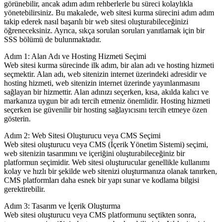
görünebilir, ancak adım adım rehberlerle bu süreci kolaylıkla
yönetebilirsiniz. Bu makalede, web sitesi kurma sürecini adım adım
takip ederek nasıl başarılı bir web sitesi oluşturabileceğinizi
öğreneceksiniz. Ayrıca, sıkça sorulan soruları yanıtlamak için bir
SSS bölümü de bulunmaktadır.
Adım 1: Alan Adı ve Hosting Hizmeti Seçimi
Web sitesi kurma sürecinde ilk adım, bir alan adı ve hosting hizmeti
seçmektir. Alan adı, web sitenizin internet üzerindeki adresidir ve
hosting hizmeti, web sitenizin internet üzerinde yayınlanmasını
sağlayan bir hizmettir. Alan adınızı seçerken, kısa, akılda kalıcı ve
markanıza uygun bir adı tercih etmeniz önemlidir. Hosting hizmeti
seçerken ise güvenilir bir hosting sağlayıcısını tercih etmeye özen
gösterin.
Adım 2: Web Sitesi Oluşturucu veya CMS Seçimi
Web sitesi oluşturucu veya CMS (İçerik Yönetim Sistemi) seçimi,
web sitenizin tasarımını ve içeriğini oluşturabileceğiniz bir
platformun seçimidir. Web sitesi oluşturucular genellikle kullanımı
kolay ve hızlı bir şekilde web sitenizi oluşturmanıza olanak tanırken,
CMS platformları daha esnek bir yapı sunar ve kodlama bilgisi
gerektirebilir.
Adım 3: Tasarım ve İçerik Oluşturma
Web sitesi oluşturucu veya CMS platformunu seçtikten sonra,