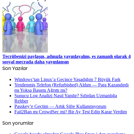
Tecrübenizi paylaşın, adınızla yayınlayalım, eş zamanlı olarak 4
sosyal mecrada daha yayınlansın
Son Yazılar
Windows’tan Linux’a Geçince Yaşadığım 7 Büyük Fark
Yenilenmiş Telefon (Refurbished) Aldım — Para Kazandırdı
mı Yoksa Başımı Ağrıttı mı?
Sunucu Log Analizi Nasıl Yapılır? Sıfırdan Uzmanlığa
Rehber
Passkey’e Geçtim — Artık Şifre Kullanmıyorum
Fail2Ban mı CrowdSec mi? Bir Ay Test Edip Karar Verdim
Son yorumlar