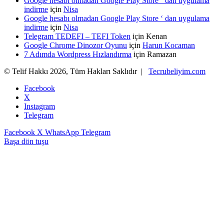
Google hesabı olmadan Google Play Store ‘ dan uygulama
indirme
için
Nisa
Google hesabı olmadan Google Play Store ‘ dan uygulama
indirme
için
Nisa
Telegram TEDEFI – TEFI Token
için
Kenan
Google Chrome Dinozor Oyunu
için
Harun Kocaman
7 Adımda Wordpress Hızlandırma
için
Ramazan
© Telif Hakkı 2026, Tüm Hakları Saklıdır |
Tecrubeliyim.com
Facebook
X
Instagram
Telegram
Facebook
X
WhatsApp
Telegram
Başa dön tuşu