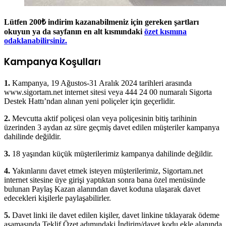
Lütfen 200₺ indirim kazanabilmeniz için gereken şartları
okuyun ya da sayfanın en alt kısmındaki
özet kısmına
odaklanabilirsiniz.
Kampanya Koşulları
1.
Kampanya, 19 Ağustos-31 Aralık 2024 tarihleri arasında
www.sigortam.net internet sitesi veya 444 24 00 numaralı Sigorta
Destek Hattı’ndan alınan yeni poliçeler için geçerlidir.
2.
Mevcutta aktif poliçesi olan veya poliçesinin bitiş tarihinin
üzerinden 3 aydan az süre geçmiş davet edilen müşteriler kampanya
dahilinde değildir.
3.
18 yaşından küçük müşterilerimiz kampanya dahilinde değildir.
4.
Yakınlarını davet etmek isteyen müşterilerimiz, Sigortam.net
internet sitesine üye girişi yaptıktan sonra bana özel menüsünde
bulunan Paylaş Kazan alanından davet koduna ulaşarak davet
edecekleri kişilerle paylaşabilirler.
5.
Davet linki ile davet edilen kişiler, davet linkine tıklayarak ödeme
aşamasında Teklif Özet adımındaki İndirim/davet kodu ekle alanında