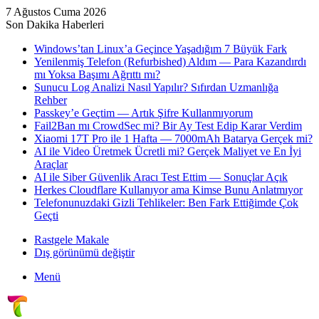
7 Ağustos Cuma 2026
Son Dakika Haberleri
Windows’tan Linux’a Geçince Yaşadığım 7 Büyük Fark
Yenilenmiş Telefon (Refurbished) Aldım — Para Kazandırdı
mı Yoksa Başımı Ağrıttı mı?
Sunucu Log Analizi Nasıl Yapılır? Sıfırdan Uzmanlığa
Rehber
Passkey’e Geçtim — Artık Şifre Kullanmıyorum
Fail2Ban mı CrowdSec mi? Bir Ay Test Edip Karar Verdim
Xiaomi 17T Pro ile 1 Hafta — 7000mAh Batarya Gerçek mi?
AI ile Video Üretmek Ücretli mi? Gerçek Maliyet ve En İyi
Araçlar
AI ile Siber Güvenlik Aracı Test Ettim — Sonuçlar Açık
Herkes Cloudflare Kullanıyor ama Kimse Bunu Anlatmıyor
Telefonunuzdaki Gizli Tehlikeler: Ben Fark Ettiğimde Çok
Geçti
Rastgele Makale
Dış görünümü değiştir
Menü