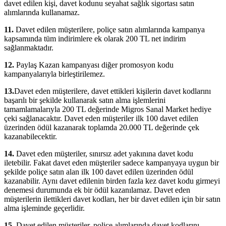
davet edilen kişi, davet kodunu seyahat sağlık sigortası satın
alımlarında kullanamaz.
11.
Davet edilen müşterilere, poliçe satın alımlarında kampanya
kapsamında tüm indirimlere ek olarak 200 TL net indirim
sağlanmaktadır.
12.
Paylaş Kazan kampanyası diğer promosyon kodu
kampanyalarıyla birleştirilemez.
13.
Davet eden müşterilere, davet ettikleri kişilerin davet kodlarını
başarılı bir şekilde kullanarak satın alma işlemlerini
tamamlamalarıyla 200 TL değerinde Migros Sanal Market hediye
çeki sağlanacaktır. Davet eden müşteriler ilk 100 davet edilen
üzerinden ödül kazanarak toplamda 20.000 TL değerinde çek
kazanabilecektir.
14.
Davet eden müşteriler, sınırsız adet yakınına davet kodu
iletebilir. Fakat davet eden müşteriler sadece kampanyaya uygun bir
şekilde poliçe satın alan ilk 100 davet edilen üzerinden ödül
kazanabilir. Aynı davet edilenin birden fazla kez davet kodu girmeyi
denemesi durumunda ek bir ödül kazanılamaz. Davet eden
müşterilerin ilettikleri davet kodları, her bir davet edilen için bir satın
alma işleminde geçerlidir.
15.
Davet edilen müşteriler, poliçe alımlarında davet kodlarını