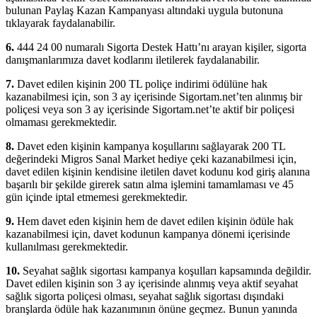
bulunan Paylaş Kazan Kampanyası altındaki uygula butonuna
tıklayarak faydalanabilir.
6.
444 24 00 numaralı Sigorta Destek Hattı’nı arayan kişiler, sigorta
danışmanlarımıza davet kodlarını iletilerek faydalanabilir.
7.
Davet edilen kişinin 200 TL poliçe indirimi ödülüne hak
kazanabilmesi için, son 3 ay içerisinde Sigortam.net’ten alınmış bir
poliçesi veya son 3 ay içerisinde Sigortam.net’te aktif bir poliçesi
olmaması gerekmektedir.
8.
Davet eden kişinin kampanya koşullarını sağlayarak 200 TL
değerindeki Migros Sanal Market hediye çeki kazanabilmesi için,
davet edilen kişinin kendisine iletilen davet kodunu kod giriş alanına
başarılı bir şekilde girerek satın alma işlemini tamamlaması ve 45
gün içinde iptal etmemesi gerekmektedir.
9.
Hem davet eden kişinin hem de davet edilen kişinin ödüle hak
kazanabilmesi için, davet kodunun kampanya dönemi içerisinde
kullanılması gerekmektedir.
10.
Seyahat sağlık sigortası kampanya koşulları kapsamında değildir.
Davet edilen kişinin son 3 ay içerisinde alınmış veya aktif seyahat
sağlık sigorta poliçesi olması, seyahat sağlık sigortası dışındaki
branşlarda ödüle hak kazanımının önüne geçmez. Bunun yanında