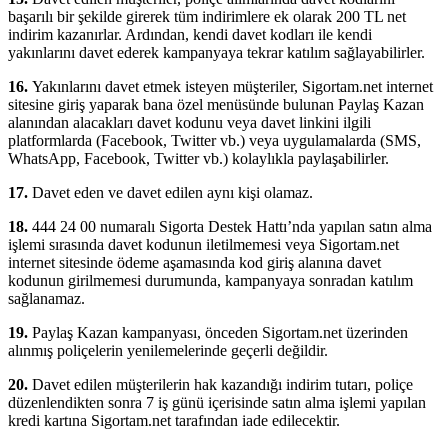
başarılı bir şekilde girerek tüm indirimlere ek olarak 200 TL net
indirim kazanırlar. Ardından, kendi davet kodları ile kendi
yakınlarını davet ederek kampanyaya tekrar katılım sağlayabilirler.
16.
Yakınlarını davet etmek isteyen müşteriler, Sigortam.net internet
sitesine giriş yaparak bana özel menüsünde bulunan Paylaş Kazan
alanından alacakları davet kodunu veya davet linkini ilgili
platformlarda (Facebook, Twitter vb.) veya uygulamalarda (SMS,
WhatsApp, Facebook, Twitter vb.) kolaylıkla paylaşabilirler.
17.
Davet eden ve davet edilen aynı kişi olamaz.
18.
444 24 00 numaralı Sigorta Destek Hattı’nda yapılan satın alma
işlemi sırasında davet kodunun iletilmemesi veya Sigortam.net
internet sitesinde ödeme aşamasında kod giriş alanına davet
kodunun girilmemesi durumunda, kampanyaya sonradan katılım
sağlanamaz.
19.
Paylaş Kazan kampanyası, önceden Sigortam.net üzerinden
alınmış poliçelerin yenilemelerinde geçerli değildir.
20.
Davet edilen müşterilerin hak kazandığı indirim tutarı, poliçe
düzenlendikten sonra 7 iş günü içerisinde satın alma işlemi yapılan
kredi kartına Sigortam.net tarafından iade edilecektir.