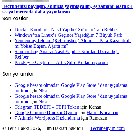
Tecrübenizi paylaşın, adınızla yayınlayalım, eş zamanlı olarak 4
sosyal mecrada daha yayınlansın
Son Yazılar
Docker Kurulumu Nasıl Yapılır? Sıfırdan Tam Rehber
Windows’tan Linux’a Geçince Yaşadığım 7 Büyük Fark
Yenilenmiş Telefon (Refurbished) Aldım — Para Kazandırdı
mı Yoksa Başımı Ağrıttı mı?
Sunucu Log Analizi Nasıl Yapılır? Sıfırdan Uzmanlığa
Rehber
Passkey’e Geçtim — Artık Şifre Kullanmıyorum
Son yorumlar
Google hesabı olmadan Google Play Store ‘ dan uygulama
indirme
için
Nisa
Google hesabı olmadan Google Play Store ‘ dan uygulama
indirme
için
Nisa
Telegram TEDEFI – TEFI Token
için
Kenan
Google Chrome Dinozor Oyunu
için
Harun Kocaman
7 Adımda Wordpress Hızlandırma
için
Ramazan
© Telif Hakkı 2026, Tüm Hakları Saklıdır |
Tecrubeliyim.com