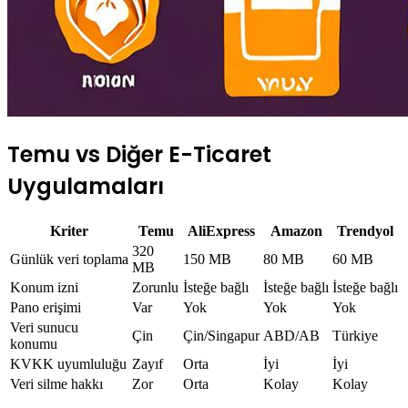
Temu vs Diğer E-Ticaret
Uygulamaları
Kriter
Temu
AliExpress
Amazon
Trendyol
320
Günlük veri toplama
150 MB
80 MB
60 MB
MB
Konum izni
Zorunlu
İsteğe bağlı
İsteğe bağlı
İsteğe bağlı
Pano erişimi
Var
Yok
Yok
Yok
Veri sunucu
Çin
Çin/Singapur
ABD/AB
Türkiye
konumu
KVKK uyumluluğu
Zayıf
Orta
İyi
İyi
Veri silme hakkı
Zor
Orta
Kolay
Kolay