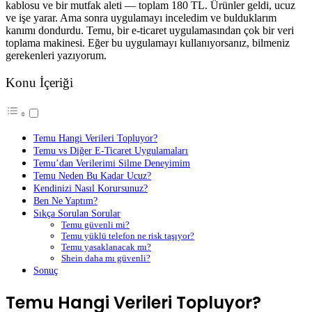
kablosu ve bir mutfak aleti — toplam 180 TL. Ürünler geldi, ucuz
ve işe yarar. Ama sonra uygulamayı inceledim ve bulduklarım
kanımı dondurdu. Temu, bir e-ticaret uygulamasından çok bir veri
toplama makinesi. Eğer bu uygulamayı kullanıyorsanız, bilmeniz
gerekenleri yazıyorum.
Konu İçeriği
Temu Hangi Verileri Topluyor?
Temu vs Diğer E-Ticaret Uygulamaları
Temu’dan Verilerimi Silme Deneyimim
Temu Neden Bu Kadar Ucuz?
Kendinizi Nasıl Korursunuz?
Ben Ne Yaptım?
Sıkça Sorulan Sorular
Temu güvenli mi?
Temu yüklü telefon ne risk taşıyor?
Temu yasaklanacak mı?
Shein daha mı güvenli?
Sonuç
Temu Hangi Verileri Topluyor?