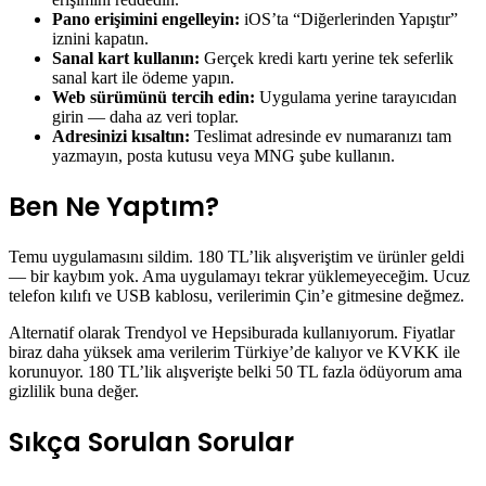
Pano erişimini engelleyin:
iOS’ta “Diğerlerinden Yapıştır”
iznini kapatın.
Sanal kart kullanın:
Gerçek kredi kartı yerine tek seferlik
sanal kart ile ödeme yapın.
Web sürümünü tercih edin:
Uygulama yerine tarayıcıdan
girin — daha az veri toplar.
Adresinizi kısaltın:
Teslimat adresinde ev numaranızı tam
yazmayın, posta kutusu veya MNG şube kullanın.
Ben Ne Yaptım?
Temu uygulamasını sildim. 180 TL’lik alışveriştim ve ürünler geldi
— bir kaybım yok. Ama uygulamayı tekrar yüklemeyeceğim. Ucuz
telefon kılıfı ve USB kablosu, verilerimin Çin’e gitmesine değmez.
Alternatif olarak Trendyol ve Hepsiburada kullanıyorum. Fiyatlar
biraz daha yüksek ama verilerim Türkiye’de kalıyor ve KVKK ile
korunuyor. 180 TL’lik alışverişte belki 50 TL fazla ödüyorum ama
gizlilik buna değer.
Sıkça Sorulan Sorular