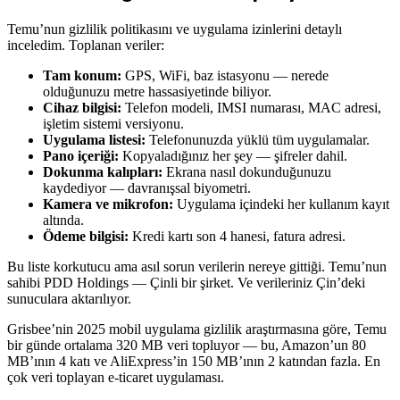
Temu’nun gizlilik politikasını ve uygulama izinlerini detaylı
inceledim. Toplanan veriler:
Tam konum:
GPS, WiFi, baz istasyonu — nerede
olduğunuzu metre hassasiyetinde biliyor.
Cihaz bilgisi:
Telefon modeli, IMSI numarası, MAC adresi,
işletim sistemi versiyonu.
Uygulama listesi:
Telefonunuzda yüklü tüm uygulamalar.
Pano içeriği:
Kopyaladığınız her şey — şifreler dahil.
Dokunma kalıpları:
Ekrana nasıl dokunduğunuzu
kaydediyor — davranışsal biyometri.
Kamera ve mikrofon:
Uygulama içindeki her kullanım kayıt
altında.
Ödeme bilgisi:
Kredi kartı son 4 hanesi, fatura adresi.
Bu liste korkutucu ama asıl sorun verilerin nereye gittiği. Temu’nun
sahibi PDD Holdings — Çinli bir şirket. Ve verileriniz Çin’deki
sunuculara aktarılıyor.
Grisbee’nin 2025 mobil uygulama gizlilik araştırmasına göre, Temu
bir günde ortalama 320 MB veri topluyor — bu, Amazon’un 80
MB’ının 4 katı ve AliExpress’in 150 MB’ının 2 katından fazla. En
çok veri toplayan e-ticaret uygulaması.