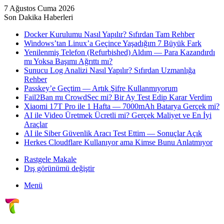
7 Ağustos Cuma 2026
Son Dakika Haberleri
Docker Kurulumu Nasıl Yapılır? Sıfırdan Tam Rehber
Windows’tan Linux’a Geçince Yaşadığım 7 Büyük Fark
Yenilenmiş Telefon (Refurbished) Aldım — Para Kazandırdı
mı Yoksa Başımı Ağrıttı mı?
Sunucu Log Analizi Nasıl Yapılır? Sıfırdan Uzmanlığa
Rehber
Passkey’e Geçtim — Artık Şifre Kullanmıyorum
Fail2Ban mı CrowdSec mi? Bir Ay Test Edip Karar Verdim
Xiaomi 17T Pro ile 1 Hafta — 7000mAh Batarya Gerçek mi?
AI ile Video Üretmek Ücretli mi? Gerçek Maliyet ve En İyi
Araçlar
AI ile Siber Güvenlik Aracı Test Ettim — Sonuçlar Açık
Herkes Cloudflare Kullanıyor ama Kimse Bunu Anlatmıyor
Rastgele Makale
Dış görünümü değiştir
Menü