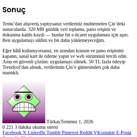
Sonuç
Temu’dan alışveriş yaptıysanız verileriniz muhtemelen Çin’deki
sunucularda. 320 MB günlük veri toplama, pano erişimi ve
dokunma kalıbı kaydı — bunlar bir e-ticaret uygulaması için aşırı.
Ben uygulamayı sildim ve bir daha yüklemeyeceğim.
Eğer hâlâ kullanıyorsanız, en azından konum ve pano erişimini
kapatın, sanal kart ile ödeme yapın ve web sürümünü tercih edin.
Ama en güvenli çözüm: uygulamayı silmek. 50 TL fazla ödeyip
Trendyol’dan almak, verilerimin Çin’e gitmesinden çok daha
mantıklı.
Türkay
Temmuz 1, 2026
0
221
3 dakika okuma süresi
Facebook
X
LinkedIn
Tumblr
Pinterest
Reddit
VKontakte
E-Posta