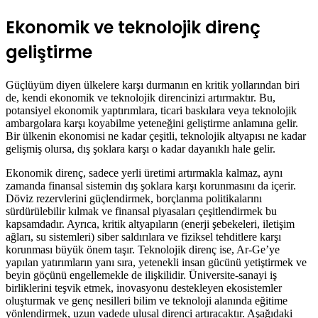
Ekonomik ve teknolojik direnç
geliştirme
Güçlüyüm diyen ülkelere karşı durmanın en kritik yollarından biri
de, kendi ekonomik ve teknolojik direncinizi artırmaktır. Bu,
potansiyel ekonomik yaptırımlara, ticari baskılara veya teknolojik
ambargolara karşı koyabilme yeteneğini geliştirme anlamına gelir.
Bir ülkenin ekonomisi ne kadar çeşitli, teknolojik altyapısı ne kadar
gelişmiş olursa, dış şoklara karşı o kadar dayanıklı hale gelir.
Ekonomik direnç, sadece yerli üretimi artırmakla kalmaz, aynı
zamanda finansal sistemin dış şoklara karşı korunmasını da içerir.
Döviz rezervlerini güçlendirmek, borçlanma politikalarını
sürdürülebilir kılmak ve finansal piyasaları çeşitlendirmek bu
kapsamdadır. Ayrıca, kritik altyapıların (enerji şebekeleri, iletişim
ağları, su sistemleri) siber saldırılara ve fiziksel tehditlere karşı
korunması büyük önem taşır. Teknolojik direnç ise, Ar-Ge’ye
yapılan yatırımların yanı sıra, yetenekli insan gücünü yetiştirmek ve
beyin göçünü engellemekle de ilişkilidir. Üniversite-sanayi iş
birliklerini teşvik etmek, inovasyonu destekleyen ekosistemler
oluşturmak ve genç nesilleri bilim ve teknoloji alanında eğitime
yönlendirmek, uzun vadede ulusal direnci artıracaktır. Aşağıdaki