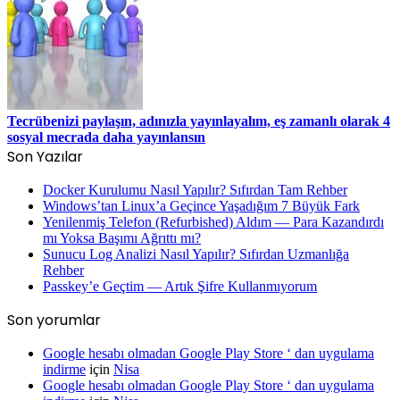
Tecrübenizi paylaşın, adınızla yayınlayalım, eş zamanlı olarak 4
sosyal mecrada daha yayınlansın
Son Yazılar
Docker Kurulumu Nasıl Yapılır? Sıfırdan Tam Rehber
Windows’tan Linux’a Geçince Yaşadığım 7 Büyük Fark
Yenilenmiş Telefon (Refurbished) Aldım — Para Kazandırdı
mı Yoksa Başımı Ağrıttı mı?
Sunucu Log Analizi Nasıl Yapılır? Sıfırdan Uzmanlığa
Rehber
Passkey’e Geçtim — Artık Şifre Kullanmıyorum
Son yorumlar
Google hesabı olmadan Google Play Store ‘ dan uygulama
indirme
için
Nisa
Google hesabı olmadan Google Play Store ‘ dan uygulama