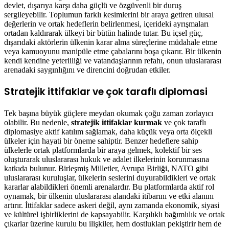
devlet, dışarıya karşı daha güçlü ve özgüvenli bir duruş
sergileyebilir. Toplumun farklı kesimlerini bir araya getiren ulusal
değerlerin ve ortak hedeflerin belirlenmesi, içerideki ayrışmaları
ortadan kaldırarak ülkeyi bir bütün halinde tutar. Bu içsel güç,
dışarıdaki aktörlerin ülkenin karar alma süreçlerine müdahale etme
veya kamuoyunu manipüle etme çabalarını boşa çıkarır. Bir ülkenin
kendi kendine yeterliliği ve vatandaşlarının refahı, onun uluslararası
arenadaki saygınlığını ve direncini doğrudan etkiler.
Stratejik ittifaklar ve çok taraflı diplomasi
Tek başına büyük güçlere meydan okumak çoğu zaman zorlayıcı
olabilir. Bu nedenle,
stratejik ittifaklar kurmak
ve çok taraflı
diplomasiye aktif katılım sağlamak, daha küçük veya orta ölçekli
ülkeler için hayati bir öneme sahiptir. Benzer hedeflere sahip
ülkelerle ortak platformlarda bir araya gelmek, kolektif bir ses
oluşturarak uluslararası hukuk ve adalet ilkelerinin korunmasına
katkıda bulunur. Birleşmiş Milletler, Avrupa Birliği, NATO gibi
uluslararası kuruluşlar, ülkelerin seslerini duyurabildikleri ve ortak
kararlar alabildikleri önemli arenalardır. Bu platformlarda aktif rol
oynamak, bir ülkenin uluslararası alandaki itibarını ve etki alanını
artırır. İttifaklar sadece askeri değil, aynı zamanda ekonomik, siyasi
ve kültürel işbirliklerini de kapsayabilir. Karşılıklı bağımlılık ve ortak
çıkarlar üzerine kurulu bu ilişkiler, hem dostlukları pekiştirir hem de