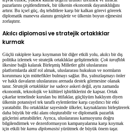
pazarlarını çeşitlendirmek, bir ülkenin ekonomik dayanıklılığını
artırır. Bu içsel güç, dış tehditlere karşı bir kalkan görevi görerek
diplomatik manevra alanını genişletir ve ülkenin boyun eğmesini
zorlaştırır.
Akılcı diplomasi ve stratejik ortaklıklar
kurmak
Güçlü rakiplere karşı koymanın bir diğer etkili yolu, akılcı bir dış
politika izlemek ve stratejik ortaklıklar geliştirmektir.
Çok taraflılık
ilkesine bağlı kalarak Birleşmiş Milletler gibi uluslararası
platformlarda aktif rol almak, uluslararası hukukun ve normların
korunması için müttefikler bulmayı sağlar. Bu, yalnızlaşmayı önler
ve haklı davaların uluslararası arenada destek görmesine olanak
tanır.
Stratejik ortaklıklar
ise sadece askeri değil, aynı zamanda
ekonomik, teknolojik ve kültürel işbirliklerini de kapsar. Ortak
çıkarlar temelinde kurulan bu ittifaklar, güçlüyüm haklıyım diyen
ülkenin potansiyel tek taraflı eylemlerine karşı caydırıcı bir etki
yaratabilir. Bu ortaklıklar sayesinde ülkeler, kaynaklarını birleştirerek
daha büyük bir etki alanı oluşturabilir ve diplomatik pazarlık
güçlerini artırabilirler. Ayrıca, uluslararası kamuoyunu doğru
bilgilendirmek ve dezenformasyon kampanyalarına karşı koymak
için etkili bir
kamu diplomasisi
yürütmek de büyük önem taşır.