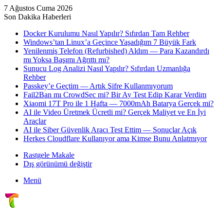
7 Ağustos Cuma 2026
Son Dakika Haberleri
Docker Kurulumu Nasıl Yapılır? Sıfırdan Tam Rehber
Windows’tan Linux’a Geçince Yaşadığım 7 Büyük Fark
Yenilenmiş Telefon (Refurbished) Aldım — Para Kazandırdı
mı Yoksa Başımı Ağrıttı mı?
Sunucu Log Analizi Nasıl Yapılır? Sıfırdan Uzmanlığa
Rehber
Passkey’e Geçtim — Artık Şifre Kullanmıyorum
Fail2Ban mı CrowdSec mi? Bir Ay Test Edip Karar Verdim
Xiaomi 17T Pro ile 1 Hafta — 7000mAh Batarya Gerçek mi?
AI ile Video Üretmek Ücretli mi? Gerçek Maliyet ve En İyi
Araçlar
AI ile Siber Güvenlik Aracı Test Ettim — Sonuçlar Açık
Herkes Cloudflare Kullanıyor ama Kimse Bunu Anlatmıyor
Rastgele Makale
Dış görünümü değiştir
Menü