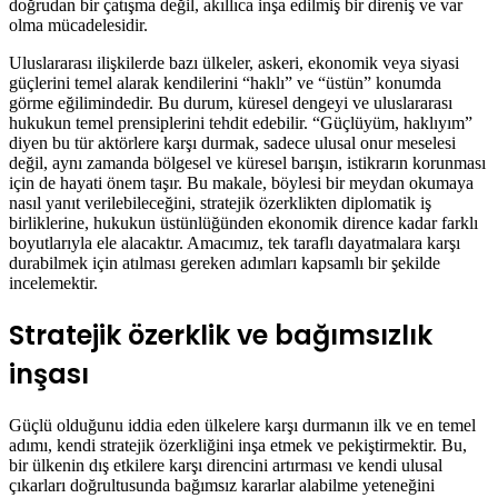
doğrudan bir çatışma değil, akıllıca inşa edilmiş bir direniş ve var
olma mücadelesidir.
Uluslararası ilişkilerde bazı ülkeler, askeri, ekonomik veya siyasi
güçlerini temel alarak kendilerini “haklı” ve “üstün” konumda
görme eğilimindedir. Bu durum, küresel dengeyi ve uluslararası
hukukun temel prensiplerini tehdit edebilir. “Güçlüyüm, haklıyım”
diyen bu tür aktörlere karşı durmak, sadece ulusal onur meselesi
değil, aynı zamanda bölgesel ve küresel barışın, istikrarın korunması
için de hayati önem taşır. Bu makale, böylesi bir meydan okumaya
nasıl yanıt verilebileceğini, stratejik özerklikten diplomatik iş
birliklerine, hukukun üstünlüğünden ekonomik dirence kadar farklı
boyutlarıyla ele alacaktır. Amacımız, tek taraflı dayatmalara karşı
durabilmek için atılması gereken adımları kapsamlı bir şekilde
incelemektir.
Stratejik özerklik ve bağımsızlık
inşası
Güçlü olduğunu iddia eden ülkelere karşı durmanın ilk ve en temel
adımı, kendi stratejik özerkliğini inşa etmek ve pekiştirmektir. Bu,
bir ülkenin dış etkilere karşı direncini artırması ve kendi ulusal
çıkarları doğrultusunda bağımsız kararlar alabilme yeteneğini