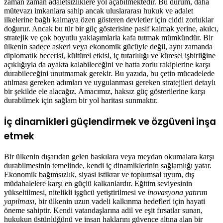
zaman zaman adaletsizliklere yol açabilmektedir. Bu durum, daha
mütevazı imkanlara sahip ancak uluslararası hukuk ve adalet
ilkelerine bağlı kalmaya özen gösteren devletler için ciddi zorluklar
doğurur. Ancak bu tür bir güç gösterisine pasif kalmak yerine, akılcı,
stratejik ve çok boyutlu yaklaşımlarla kafa tutmak mümkündür. Bir
ülkenin sadece askeri veya ekonomik gücüyle değil, aynı zamanda
diplomatik becerisi, kültürel etkisi, iç tutarlılığı ve küresel işbirliğine
açıklığıyla da ayakta kalabileceğini ve hatta zorlu rakiplerine karşı
durabileceğini unutmamak gerekir. Bu yazıda, bu çetin mücadelede
atılması gereken adımları ve uygulanması gereken stratejileri detaylı
bir şekilde ele alacağız. Amacımız, haksız güç gösterilerine karşı
durabilmek için sağlam bir yol haritası sunmaktır.
İç dinamikleri güçlendirmek ve özgüveni inşa
etmek
Bir ülkenin dışarıdan gelen baskılara veya meydan okumalara karşı
durabilmesinin temelinde, kendi iç dinamiklerinin sağlamlığı yatar.
Ekonomik bağımsızlık, siyasi istikrar ve toplumsal uyum, dış
müdahalelere karşı en güçlü kalkanlardır. Eğitim seviyesinin
yükseltilmesi, nitelikli işgücü yetiştirilmesi ve
inovasyona yatırım
yapılması
, bir ülkenin uzun vadeli kalkınma hedefleri için hayati
öneme sahiptir. Kendi vatandaşlarına adil ve eşit fırsatlar sunan,
hukukun üstünlüğünü ve insan haklarını güvence altına alan bir