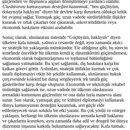
güçlendirir ve düşmanca algıları dönüştürmeye yardımcı olabilir.
Uluslararası kamuoyunun desteğini kazanmak
, “ben güçlüyüm,
dolayısıyla haklıyım” diyen bir devlete karşı dururken oldukça kritik
bir avantaj sağlar. Yumuşak güç, uzun vadede sürdürülebilir ilişkiler
kurarak ve ortak çıkarları öne çıkararak, askeri tehditlerin veya
ekonomik baskıların etkisini azaltabilir.
Sonuç olarak, uluslararası sistemde “Güçlüyüm, haklıyım” diyen
ülkelere kafa tutmak, yalnızca cesaretle değil, aynı zamanda akılcı
ve stratejik bir yaklaşımla mümkündür. Ele aldığımız gibi, bu sürecin
temelinde öncelikle bir ülkenin kendi iç dinamiklerini güçlendirmesi,
ekonomik olarak bağımsızlaşması ve toplumsal bütünlüğünü
sağlaması yatmaktadır. Bu içsel sağlamlık, dış baskılara karşı bir
kalkan görevi görür. Ardından, stratejik ittifaklar kurmak ve çok
taraflı diplomasiyi etkin bir şekilde kullanmak, uluslararası hukuk
çerçevesinde kolektif bir duruş sergileyerek tek taraflı güç
gösterilerine karşı denge oluşturur. Ekonomik ve teknolojik rekabet
üstünlüğü sağlamak ise, uzun vadede bir ülkenin uluslararası
arenadaki konumunu güçlendirir ve ona daha fazla manevra alanı
sunar. Son olarak, yumuşak güç ve kültürel diplomasiyi kullanarak
dünya kamuoyunun desteğini kazanmak, sert güçle elde
edilemeyecek uzun soluklu bir etki yaratır. Bu çok yönlü ve entegre
yaklaşım, herhangi bir ülkenin uluslararası arenada kendi haklarını
ve çıkarlarını korurken, aynı zamanda daha adil ve dengeli bir dünya
düzeninin inşasına katkıda bulunmasını sağlayacaktır. Kafa tutmak,