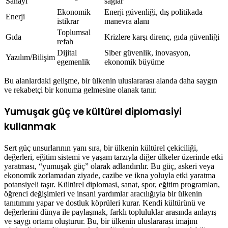
Sanayi
sağlar
Ekonomik
Enerji güvenliği, dış politikada
Enerji
istikrar
manevra alanı
Toplumsal
Gıda
Krizlere karşı direnç, gıda güvenliği
refah
Dijital
Siber güvenlik, inovasyon,
Yazılım/Bilişim
egemenlik
ekonomik büyüme
Bu alanlardaki gelişme, bir ülkenin uluslararası alanda daha saygın
ve rekabetçi bir konuma gelmesine olanak tanır.
Yumuşak güç ve kültürel diplomasiyi
kullanmak
Sert güç unsurlarının yanı sıra, bir ülkenin kültürel çekiciliği,
değerleri, eğitim sistemi ve yaşam tarzıyla diğer ülkeler üzerinde etki
yaratması, “yumuşak güç” olarak adlandırılır. Bu güç, askeri veya
ekonomik zorlamadan ziyade, cazibe ve ikna yoluyla etki yaratma
potansiyeli taşır. Kültürel diplomasi, sanat, spor, eğitim programları,
öğrenci değişimleri ve insani yardımlar aracılığıyla bir ülkenin
tanıtımını yapar ve dostluk köprüleri kurar. Kendi kültürünü ve
değerlerini dünya ile paylaşmak, farklı topluluklar arasında anlayış
ve saygı ortamı oluşturur. Bu, bir ülkenin uluslararası imajını