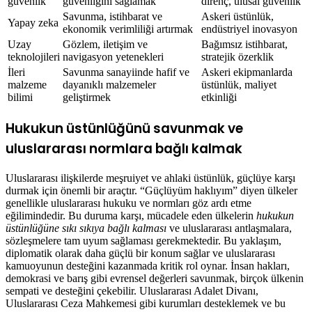
güvenlik
güvenliğini sağlamak
direnç, ulusal güvenlik
Savunma, istihbarat ve
Askeri üstünlük,
Yapay zeka
ekonomik verimliliği artırmak
endüstriyel inovasyon
Uzay
Gözlem, iletişim ve
Bağımsız istihbarat,
teknolojileri
navigasyon yetenekleri
stratejik özerklik
İleri
Savunma sanayiinde hafif ve
Askeri ekipmanlarda
malzeme
dayanıklı malzemeler
üstünlük, maliyet
bilimi
geliştirmek
etkinliği
Hukukun üstünlüğünü savunmak ve
uluslararası normlara bağlı kalmak
Uluslararası ilişkilerde meşruiyet ve ahlaki üstünlük, güçlüye karşı
durmak için önemli bir araçtır. “Güçlüyüm haklıyım” diyen ülkeler
genellikle uluslararası hukuku ve normları göz ardı etme
eğilimindedir. Bu duruma karşı, mücadele eden ülkelerin
hukukun
üstünlüğüne sıkı sıkıya bağlı kalması
ve uluslararası antlaşmalara,
sözleşmelere tam uyum sağlaması gerekmektedir. Bu yaklaşım,
diplomatik olarak daha güçlü bir konum sağlar ve uluslararası
kamuoyunun desteğini kazanmada kritik rol oynar. İnsan hakları,
demokrasi ve barış gibi evrensel değerleri savunmak, birçok ülkenin
sempati ve desteğini çekebilir. Uluslararası Adalet Divanı,
Uluslararası Ceza Mahkemesi gibi kurumları desteklemek ve bu