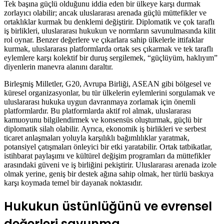
Tek başına güçlü olduğunu iddia eden bir ülkeye karşı durmak
zorlayıcı olabilir; ancak uluslararası arenada güçlü müttefikler ve
ortaklıklar kurmak bu denklemi değiştirir. Diplomatik ve çok taraflı
iş birlikleri, uluslararası hukukun ve normların savunulmasında kilit
rol oynar. Benzer değerlere ve çıkarlara sahip ülkelerle ittifaklar
kurmak, uluslararası platformlarda ortak ses çıkarmak ve tek taraflı
eylemlere karşı kolektif bir duruş sergilemek, “güçlüyüm, haklıyım”
diyenlerin manevra alanını daraltır.
Birleşmiş Milletler, G20, Avrupa Birliği, ASEAN gibi bölgesel ve
küresel organizasyonlar, bu tür ülkelerin eylemlerini sorgulamak ve
uluslararası hukuka uygun davranmaya zorlamak için önemli
platformlardır. Bu platformlarda aktif rol almak, uluslararası
kamuoyunu bilgilendirmek ve konsensüs oluşturmak, güçlü bir
diplomatik silah olabilir. Ayrıca, ekonomik iş birlikleri ve serbest
ticaret anlaşmaları yoluyla karşılıklı bağımlılıklar yaratmak,
potansiyel çatışmaları önleyici bir etki yaratabilir. Ortak tatbikatlar,
istihbarat paylaşımı ve kültürel değişim programları da müttefikler
arasındaki güveni ve iş birliğini pekiştirir. Uluslararası arenada izole
olmak yerine, geniş bir destek ağına sahip olmak, her türlü baskıya
karşı koymada temel bir dayanak noktasıdır.
Hukukun üstünlüğünü ve evrensel
değerleri savunma