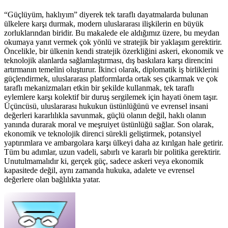
“Güçlüyüm, haklıyım” diyerek tek taraflı dayatmalarda bulunan
ülkelere karşı durmak, modern uluslararası ilişkilerin en büyük
zorluklarından biridir. Bu makalede ele aldığımız üzere, bu meydan
okumaya yanıt vermek çok yönlü ve stratejik bir yaklaşım gerektirir.
Öncelikle, bir ülkenin kendi stratejik özerkliğini askeri, ekonomik ve
teknolojik alanlarda sağlamlaştırması, dış baskılara karşı direncini
artırmanın temelini oluşturur. İkinci olarak, diplomatik iş birliklerini
güçlendirmek, uluslararası platformlarda ortak ses çıkarmak ve çok
taraflı mekanizmaları etkin bir şekilde kullanmak, tek taraflı
eylemlere karşı kolektif bir duruş sergilemek için hayati önem taşır.
Üçüncüsü, uluslararası hukukun üstünlüğünü ve evrensel insani
değerleri kararlılıkla savunmak, güçlü olanın değil, haklı olanın
yanında durarak moral ve meşruiyet üstünlüğü sağlar. Son olarak,
ekonomik ve teknolojik direnci sürekli geliştirmek, potansiyel
yaptırımlara ve ambargolara karşı ülkeyi daha az kırılgan hale getirir.
Tüm bu adımlar, uzun vadeli, sabırlı ve kararlı bir politika gerektirir.
Unutulmamalıdır ki, gerçek güç, sadece askeri veya ekonomik
kapasitede değil, aynı zamanda hukuka, adalete ve evrensel
değerlere olan bağlılıkta yatar.