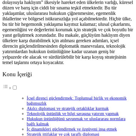
dolayısıyla haklıyım” ilkesiyle hareket eden ülkelerin varlığı, küresel
düzen ve barış için ciddi bir sınama teşkil etmektedir. Bu tür
yaklaşımlar, uluslararası hukukun çiğnenmesine, egemenlik
ihlallerine ve bölgesel istikrarsızlığa yol açabilmektedir. Hiçbir ülke,
bu tür bir hegemonik yaklaşıma kayıtsız kalamaz; ulusal çıkarlarını,
egemenliğini ve değerlerini korumak için stratejik ve çok boyutlu bir
yanıt geliştirmek zorundadır. Bu makale, güçlüyüm haklıyım diyen
ülkelere karşı durabilmek için atılması gereken adımları, içsel
direncin güçlendirilmesinden diplomatik manevralara, teknolojik
yatırımlardan hukukun üstünlüğüne kadar uzanan geniş bir
yelpazede ele alacak ve sürdürülebilir bir karşı koyuş stratejisinin
temel taşlarını ortaya koyacaktır.
Konu İçeriği
İçsel direnci güçlendirmek: Toplumsal birlik ve ekonomik
bağımsızlık
Akılcı diplomasi ve stratejik ortaklıklar kurmak
Teknolojik üstünlük ve bilgi savaşına yatırım yapmak
Hukukun üstünlüğünü savunmak ve uluslararası normlara
bağlı kalmak
İç dinamikleri güçlendirmek ve özgüveni inşa etmek
Stratejik ittifaklar ve çok taraflı diplomasi