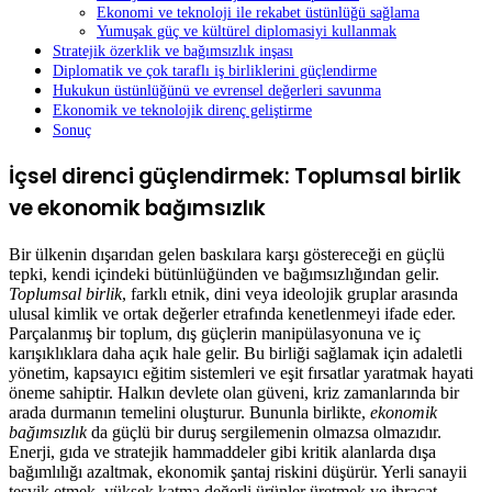
Ekonomi ve teknoloji ile rekabet üstünlüğü sağlama
Yumuşak güç ve kültürel diplomasiyi kullanmak
Stratejik özerklik ve bağımsızlık inşası
Diplomatik ve çok taraflı iş birliklerini güçlendirme
Hukukun üstünlüğünü ve evrensel değerleri savunma
Ekonomik ve teknolojik direnç geliştirme
Sonuç
İçsel direnci güçlendirmek: Toplumsal birlik
ve ekonomik bağımsızlık
Bir ülkenin dışarıdan gelen baskılara karşı göstereceği en güçlü
tepki, kendi içindeki bütünlüğünden ve bağımsızlığından gelir.
Toplumsal birlik
, farklı etnik, dini veya ideolojik gruplar arasında
ulusal kimlik ve ortak değerler etrafında kenetlenmeyi ifade eder.
Parçalanmış bir toplum, dış güçlerin manipülasyonuna ve iç
karışıklıklara daha açık hale gelir. Bu birliği sağlamak için adaletli
yönetim, kapsayıcı eğitim sistemleri ve eşit fırsatlar yaratmak hayati
öneme sahiptir. Halkın devlete olan güveni, kriz zamanlarında bir
arada durmanın temelini oluşturur. Bununla birlikte,
ekonomik
bağımsızlık
da güçlü bir duruş sergilemenin olmazsa olmazıdır.
Enerji, gıda ve stratejik hammaddeler gibi kritik alanlarda dışa
bağımlılığı azaltmak, ekonomik şantaj riskini düşürür. Yerli sanayii
teşvik etmek, yüksek katma değerli ürünler üretmek ve ihracat