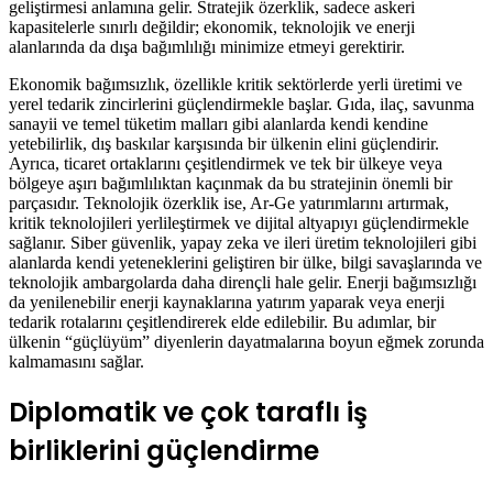
geliştirmesi anlamına gelir. Stratejik özerklik, sadece askeri
kapasitelerle sınırlı değildir; ekonomik, teknolojik ve enerji
alanlarında da dışa bağımlılığı minimize etmeyi gerektirir.
Ekonomik bağımsızlık, özellikle kritik sektörlerde yerli üretimi ve
yerel tedarik zincirlerini güçlendirmekle başlar. Gıda, ilaç, savunma
sanayii ve temel tüketim malları gibi alanlarda kendi kendine
yetebilirlik, dış baskılar karşısında bir ülkenin elini güçlendirir.
Ayrıca, ticaret ortaklarını çeşitlendirmek ve tek bir ülkeye veya
bölgeye aşırı bağımlılıktan kaçınmak da bu stratejinin önemli bir
parçasıdır. Teknolojik özerklik ise, Ar-Ge yatırımlarını artırmak,
kritik teknolojileri yerlileştirmek ve dijital altyapıyı güçlendirmekle
sağlanır. Siber güvenlik, yapay zeka ve ileri üretim teknolojileri gibi
alanlarda kendi yeteneklerini geliştiren bir ülke, bilgi savaşlarında ve
teknolojik ambargolarda daha dirençli hale gelir. Enerji bağımsızlığı
da yenilenebilir enerji kaynaklarına yatırım yaparak veya enerji
tedarik rotalarını çeşitlendirerek elde edilebilir. Bu adımlar, bir
ülkenin “güçlüyüm” diyenlerin dayatmalarına boyun eğmek zorunda
kalmamasını sağlar.
Diplomatik ve çok taraflı iş
birliklerini güçlendirme