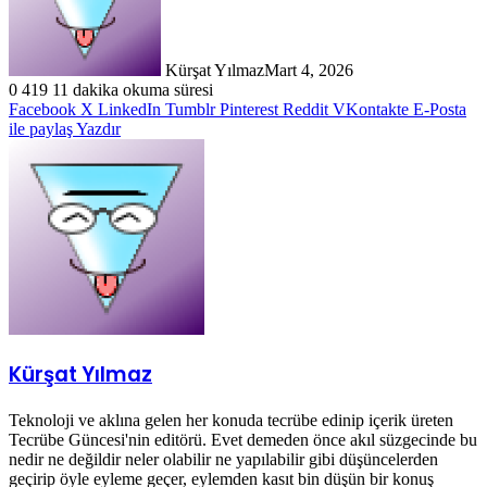
Kürşat Yılmaz
Mart 4, 2026
0
419
11 dakika okuma süresi
Facebook
X
LinkedIn
Tumblr
Pinterest
Reddit
VKontakte
E-Posta
ile paylaş
Yazdır
Kürşat Yılmaz
Teknoloji ve aklına gelen her konuda tecrübe edinip içerik üreten
Tecrübe Güncesi'nin editörü. Evet demeden önce akıl süzgecinde bu
nedir ne değildir neler olabilir ne yapılabilir gibi düşüncelerden
geçirip öyle eyleme geçer, eylemden kasıt bin düşün bir konuş