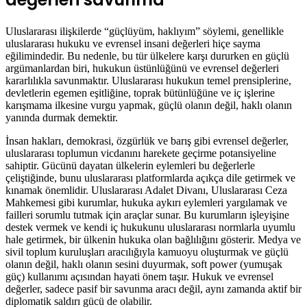
Uluslararası ilişkilerde “güçlüyüm, haklıyım” söylemi, genellikle
uluslararası hukuku ve evrensel insani değerleri hiçe sayma
eğilimindedir. Bu nedenle, bu tür ülkelere karşı dururken en güçlü
argümanlardan biri, hukukun üstünlüğünü ve evrensel değerleri
kararlılıkla savunmaktır. Uluslararası hukukun temel prensiplerine,
devletlerin egemen eşitliğine, toprak bütünlüğüne ve iç işlerine
karışmama ilkesine vurgu yapmak, güçlü olanın değil, haklı olanın
yanında durmak demektir.
İnsan hakları, demokrasi, özgürlük ve barış gibi evrensel değerler,
uluslararası toplumun vicdanını harekete geçirme potansiyeline
sahiptir. Gücünü dayatan ülkelerin eylemleri bu değerlerle
çeliştiğinde, bunu uluslararası platformlarda açıkça dile getirmek ve
kınamak önemlidir. Uluslararası Adalet Divanı, Uluslararası Ceza
Mahkemesi gibi kurumlar, hukuka aykırı eylemleri yargılamak ve
failleri sorumlu tutmak için araçlar sunar. Bu kurumların işleyişine
destek vermek ve kendi iç hukukunu uluslararası normlarla uyumlu
hale getirmek, bir ülkenin hukuka olan bağlılığını gösterir. Medya ve
sivil toplum kuruluşları aracılığıyla kamuoyu oluşturmak ve güçlü
olanın değil, haklı olanın sesini duyurmak, soft power (yumuşak
güç) kullanımı açısından hayati önem taşır. Hukuk ve evrensel
değerler, sadece pasif bir savunma aracı değil, aynı zamanda aktif bir
diplomatik saldırı gücü de olabilir.