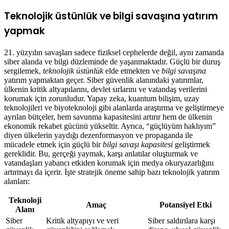
Teknolojik üstünlük ve bilgi savaşına yatırım
yapmak
21. yüzyılın savaşları sadece fiziksel cephelerde değil, aynı zamanda
siber alanda ve bilgi düzleminde de yaşanmaktadır. Güçlü bir duruş
sergilemek,
teknolojik üstünlük
elde etmekten ve
bilgi savaşına
yatırım yapmaktan geçer. Siber güvenlik alanındaki yatırımlar,
ülkenin kritik altyapılarını, devlet sırlarını ve vatandaş verilerini
korumak için zorunludur. Yapay zeka, kuantum bilişim, uzay
teknolojileri ve biyoteknoloji gibi alanlarda araştırma ve geliştirmeye
ayrılan bütçeler, hem savunma kapasitesini artırır hem de ülkenin
ekonomik rekabet gücünü yükseltir. Ayrıca, “güçlüyüm haklıyım”
diyen ülkelerin yaydığı dezenformasyon ve propaganda ile
mücadele etmek için güçlü bir
bilgi savaşı kapasitesi
geliştirmek
gereklidir. Bu, gerçeği yaymak, karşı anlatılar oluşturmak ve
vatandaşları yabancı etkiden korumak için medya okuryazarlığını
artırmayı da içerir. İşte stratejik öneme sahip bazı teknolojik yatırım
alanları:
Teknoloji
Amaç
Potansiyel Etki
Alanı
Siber
Kritik altyapıyı ve veri
Siber saldırılara karşı