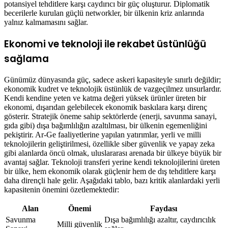
potansiyel tehditlere karşı caydırıcı bir güç oluşturur. Diplomatik
becerilerle kurulan güçlü networkler, bir ülkenin kriz anlarında
yalnız kalmamasını sağlar.
Ekonomi ve teknoloji ile rekabet üstünlüğü
sağlama
Günümüz dünyasında güç, sadece askeri kapasiteyle sınırlı değildir;
ekonomik kudret ve teknolojik üstünlük de vazgeçilmez unsurlardır.
Kendi kendine yeten ve katma değeri yüksek ürünler üreten bir
ekonomi, dışarıdan gelebilecek ekonomik baskılara karşı direnç
gösterir. Stratejik öneme sahip sektörlerde (enerji, savunma sanayi,
gıda gibi) dışa bağımlılığın azaltılması, bir ülkenin egemenliğini
pekiştirir. Ar-Ge faaliyetlerine yapılan yatırımlar, yerli ve milli
teknolojilerin geliştirilmesi, özellikle siber güvenlik ve yapay zeka
gibi alanlarda öncü olmak, uluslararası arenada bir ülkeye büyük bir
avantaj sağlar. Teknoloji transferi yerine kendi teknolojilerini üreten
bir ülke, hem ekonomik olarak güçlenir hem de dış tehditlere karşı
daha dirençli hale gelir. Aşağıdaki tablo, bazı kritik alanlardaki yerli
kapasitenin önemini özetlemektedir:
Alan
Önemi
Faydası
Savunma
Dışa bağımlılığı azaltır, caydırıcılık
Milli güvenlik