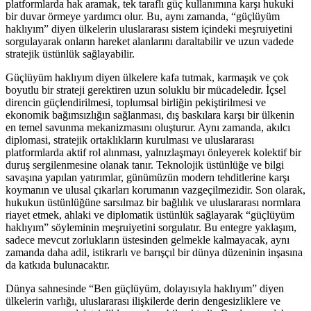
platformlarda hak aramak, tek taraflı güç kullanımına karşı hukuki
bir duvar örmeye yardımcı olur. Bu, aynı zamanda, “güçlüyüm
haklıyım” diyen ülkelerin uluslararası sistem içindeki meşruiyetini
sorgulayarak onların hareket alanlarını daraltabilir ve uzun vadede
stratejik üstünlük sağlayabilir.
Güçlüyüm haklıyım diyen ülkelere kafa tutmak, karmaşık ve çok
boyutlu bir strateji gerektiren uzun soluklu bir mücadeledir. İçsel
direncin güçlendirilmesi, toplumsal birliğin pekiştirilmesi ve
ekonomik bağımsızlığın sağlanması, dış baskılara karşı bir ülkenin
en temel savunma mekanizmasını oluşturur. Aynı zamanda, akılcı
diplomasi, stratejik ortaklıkların kurulması ve uluslararası
platformlarda aktif rol alınması, yalnızlaşmayı önleyerek kolektif bir
duruş sergilenmesine olanak tanır. Teknolojik üstünlüğe ve bilgi
savaşına yapılan yatırımlar, günümüzün modern tehditlerine karşı
koymanın ve ulusal çıkarları korumanın vazgeçilmezidir. Son olarak,
hukukun üstünlüğüne sarsılmaz bir bağlılık ve uluslararası normlara
riayet etmek, ahlaki ve diplomatik üstünlük sağlayarak “güçlüyüm
haklıyım” söyleminin meşruiyetini sorgulatır. Bu entegre yaklaşım,
sadece mevcut zorlukların üstesinden gelmekle kalmayacak, aynı
zamanda daha adil, istikrarlı ve barışçıl bir dünya düzeninin inşasına
da katkıda bulunacaktır.
Dünya sahnesinde “Ben güçlüyüm, dolayısıyla haklıyım” diyen
ülkelerin varlığı, uluslararası ilişkilerde derin dengesizliklere ve