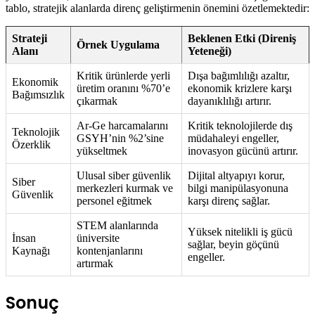
tablo, stratejik alanlarda direnç geliştirmenin önemini özetlemektedir:
Strateji
Beklenen Etki (Direniş
Örnek Uygulama
Alanı
Yeteneği)
Kritik ürünlerde yerli
Dışa bağımlılığı azaltır,
Ekonomik
üretim oranını %70’e
ekonomik krizlere karşı
Bağımsızlık
çıkarmak
dayanıklılığı artırır.
Ar-Ge harcamalarını
Kritik teknolojilerde dış
Teknolojik
GSYH’nin %2’sine
müdahaleyi engeller,
Özerklik
yükseltmek
inovasyon gücünü artırır.
Ulusal siber güvenlik
Dijital altyapıyı korur,
Siber
merkezleri kurmak ve
bilgi manipülasyonuna
Güvenlik
personel eğitmek
karşı direnç sağlar.
STEM alanlarında
Yüksek nitelikli iş gücü
İnsan
üniversite
sağlar, beyin göçünü
Kaynağı
kontenjanlarını
engeller.
artırmak
Sonuç