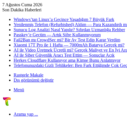
7 Ağustos Cuma 2026
Son Dakika Haberleri
Windows’tan Linux’a Geçince Yaşadığım 7 Büyük Fark
Yenilenmiş Telefon (Refurbished) Aldım — Para Kazandırdı mı
Sunucu Log Analizi Nasıl Yapılır? Sıfırdan Uzmanlığa Rehber
Passkey’e Geçtim — Artık Şifre Kullanmıyorum
Fail2Ban mı CrowdSec mi? Bir Ay Test Edip Karar Verdim
Xiaomi 17T Pro ile 1 Hafta — 7000mAh Batarya Gerçek mi?
AI ile Video Üretmek Ücretli mi? Gerçek Maliyet ve En İyi Ara
AI ile Siber Güvenlik Aracı Test Ettim — Sonuçlar Açık
Herkes Cloudflare Kullanıyor ama Kimse Bunu Anlatmıyor
Telefonunuzdaki Gizli Tehlikeler: Ben Fark Ettiğimde Çok Geç
Rastgele Makale
Dış görünümü değiştir
Menü
Arama yap ...