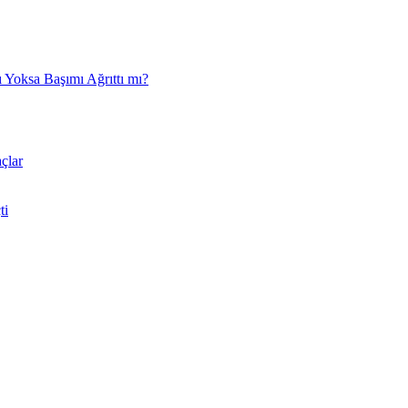
 Yoksa Başımı Ağrıttı mı?
çlar
ti