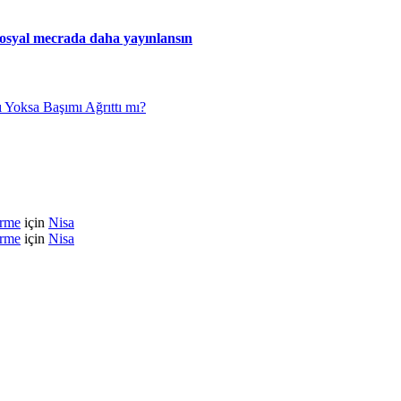
 sosyal mecrada daha yayınlansın
 Yoksa Başımı Ağrıttı mı?
irme
için
Nisa
irme
için
Nisa