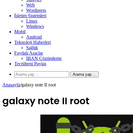
Web
Wordpress
İşletim Sistemleri
Linux
Windows
Mobil
Android
Teknoloji Haberleri
Sağlık
Faydalı Araçlar
IBAN Çözümleme
Tecrübeni Paylaş
Arama yap ...
Anasayfa
/
galaxy note II root
galaxy note II root