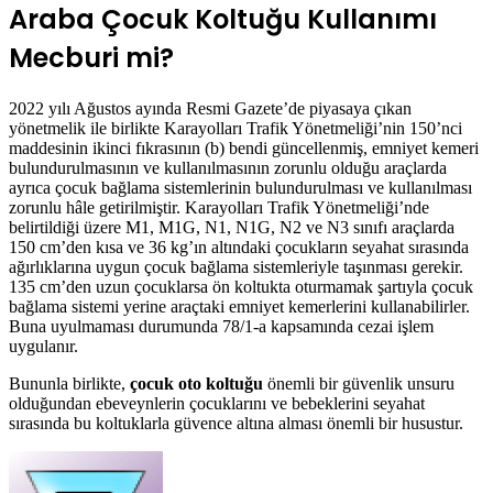
Araba Çocuk Koltuğu Kullanımı
Mecburi mi?
2022 yılı Ağustos ayında Resmi Gazete’de piyasaya çıkan
yönetmelik ile birlikte Karayolları Trafik Yönetmeliği’nin 150’nci
maddesinin ikinci fıkrasının (b) bendi güncellenmiş, emniyet kemeri
bulundurulmasının ve kullanılmasının zorunlu olduğu araçlarda
ayrıca çocuk bağlama sistemlerinin bulundurulması ve kullanılması
zorunlu hâle getirilmiştir. Karayolları Trafik Yönetmeliği’nde
belirtildiği üzere M1, M1G, N1, N1G, N2 ve N3 sınıfı araçlarda
150 cm’den kısa ve 36 kg’ın altındaki çocukların seyahat sırasında
ağırlıklarına uygun çocuk bağlama sistemleriyle taşınması gerekir.
135 cm’den uzun çocuklarsa ön koltukta oturmamak şartıyla çocuk
bağlama sistemi yerine araçtaki emniyet kemerlerini kullanabilirler.
Buna uyulmaması durumunda 78/1-a kapsamında cezai işlem
uygulanır.
Bununla birlikte,
çocuk oto koltuğu
önemli bir güvenlik unsuru
olduğundan ebeveynlerin çocuklarını ve bebeklerini seyahat
sırasında bu koltuklarla güvence altına alması önemli bir husustur.