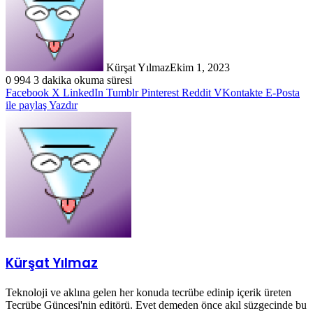
Kürşat Yılmaz
Ekim 1, 2023
0
994
3 dakika okuma süresi
Facebook
X
LinkedIn
Tumblr
Pinterest
Reddit
VKontakte
E-Posta
ile paylaş
Yazdır
Kürşat Yılmaz
Teknoloji ve aklına gelen her konuda tecrübe edinip içerik üreten
Tecrübe Güncesi'nin editörü. Evet demeden önce akıl süzgecinde bu