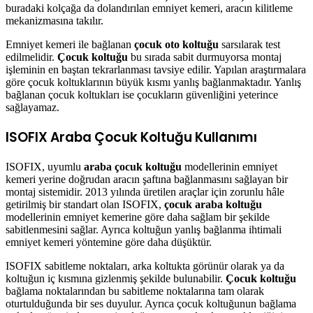
buradaki kolçağa da dolandırılan emniyet kemeri, aracın kilitleme
mekanizmasına takılır.
Emniyet kemeri ile bağlanan
çocuk oto koltuğu
sarsılarak test
edilmelidir.
Çocuk koltuğu
bu sırada sabit durmuyorsa montaj
işleminin en baştan tekrarlanması tavsiye edilir. Yapılan araştırmalara
göre çocuk koltuklarının büyük kısmı yanlış bağlanmaktadır. Yanlış
bağlanan çocuk koltukları ise çocukların güvenliğini yeterince
sağlayamaz.
ISOFIX Araba Çocuk Koltuğu Kullanımı
ISOFIX, uyumlu
araba çocuk koltuğu
modellerinin emniyet
kemeri yerine doğrudan aracın şaftına bağlanmasını sağlayan bir
montaj sistemidir. 2013 yılında üretilen araçlar için zorunlu hâle
getirilmiş bir standart olan ISOFIX,
çocuk araba koltuğu
modellerinin emniyet kemerine göre daha sağlam bir şekilde
sabitlenmesini sağlar. Ayrıca koltuğun yanlış bağlanma ihtimali
emniyet kemeri yöntemine göre daha düşüktür.
ISOFIX sabitleme noktaları, arka koltukta görünür olarak ya da
koltuğun iç kısmına gizlenmiş şekilde bulunabilir.
Çocuk koltuğu
bağlama noktalarından bu sabitleme noktalarına tam olarak
oturtulduğunda bir ses duyulur. Ayrıca çocuk koltuğunun bağlama