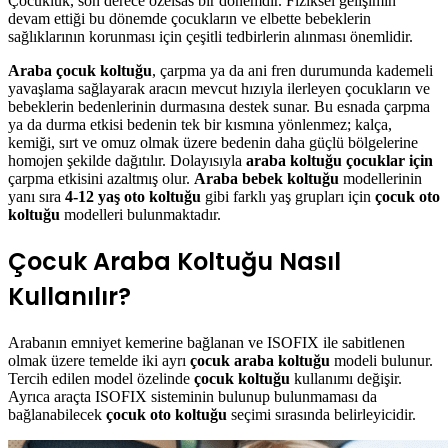
Çocukluk, son derece özelsas bir dönemdir. Fiziksel gelişimin
devam ettiği bu dönemde çocukların ve elbette bebeklerin
sağlıklarının korunması için çeşitli tedbirlerin alınması önemlidir.
Araba çocuk koltuğu
, çarpma ya da ani fren durumunda kademeli
yavaşlama sağlayarak aracın mevcut hızıyla ilerleyen çocukların ve
bebeklerin bedenlerinin durmasına destek sunar. Bu esnada çarpma
ya da durma etkisi bedenin tek bir kısmına yönlenmez; kalça,
kemiği, sırt ve omuz olmak üzere bedenin daha güçlü bölgelerine
homojen şekilde dağıtılır. Dolayısıyla
araba koltuğu çocuklar için
çarpma etkisini azaltmış olur.
Araba bebek koltuğu
modellerinin
yanı sıra
4-12 yaş oto koltuğu
gibi farklı yaş grupları için
çocuk oto
koltuğu
modelleri bulunmaktadır.
Çocuk Araba Koltuğu Nasıl
Kullanılır?
Arabanın emniyet kemerine bağlanan ve ISOFIX ile sabitlenen
olmak üzere temelde iki ayrı
çocuk araba koltuğu
modeli bulunur.
Tercih edilen model özelinde
çocuk koltuğu
kullanımı değişir.
Ayrıca araçta ISOFIX sisteminin bulunup bulunmaması da
bağlanabilecek
çocuk oto koltuğu
seçimi sırasında belirleyicidir.