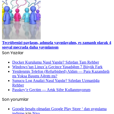
Tecrübenizi paylaşın, adınızla yayınlayalım, eş zamanlı olarak 4
sosyal mecrada daha yayınlansın
Son Yazılar
Docker Kurulumu Nasıl Yapılır? Sıfırdan Tam Rehber
Windows’tan Linux’a Geçince Yaşadığım 7 Büyük Fark
Yenilenmiş Telefon (Refurbished) Aldım — Para Kazandırdı
mı Yoksa Başımı Ağrıttı mı?
Sunucu Log Analizi Nasıl Yapılır? Sıfırdan Uzmanlığa
Rehber
Passkey’e Geçtim — Artık Şifre Kullanmıyorum
Son yorumlar
Google hesabı olmadan Google Play Store ‘ dan uygulama
indirme
için
Nisa