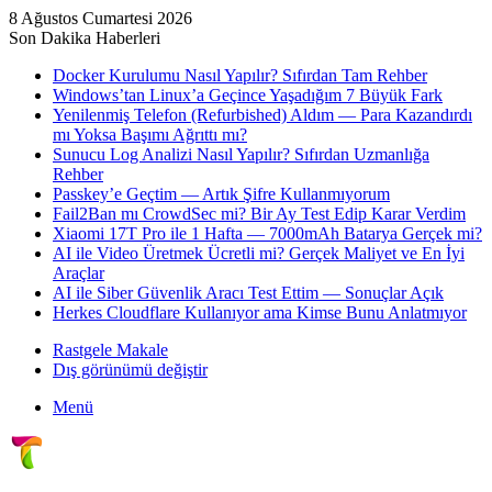
8 Ağustos Cumartesi 2026
Son Dakika Haberleri
Docker Kurulumu Nasıl Yapılır? Sıfırdan Tam Rehber
Windows’tan Linux’a Geçince Yaşadığım 7 Büyük Fark
Yenilenmiş Telefon (Refurbished) Aldım — Para Kazandırdı
mı Yoksa Başımı Ağrıttı mı?
Sunucu Log Analizi Nasıl Yapılır? Sıfırdan Uzmanlığa
Rehber
Passkey’e Geçtim — Artık Şifre Kullanmıyorum
Fail2Ban mı CrowdSec mi? Bir Ay Test Edip Karar Verdim
Xiaomi 17T Pro ile 1 Hafta — 7000mAh Batarya Gerçek mi?
AI ile Video Üretmek Ücretli mi? Gerçek Maliyet ve En İyi
Araçlar
AI ile Siber Güvenlik Aracı Test Ettim — Sonuçlar Açık
Herkes Cloudflare Kullanıyor ama Kimse Bunu Anlatmıyor
Rastgele Makale
Dış görünümü değiştir
Menü