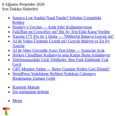
6 Ağustos Perşembe 2026
Son Dakika Haberleri
Sunucu Log Analizi Nasıl Yapılır? Sıfırdan Uzmanlığa
Rehber
Passkey’e Geçtim — Artık Şifre Kullanmıyorum
Fail2Ban mı CrowdSec mi? Bir Ay Test Edip Karar Verdim
Xiaomi 17T Pro ile 1 Hafta — 7000mAh Batarya Gerçek mi?
AI ile Video Üretmek Ücretli mi? Gerçek Maliyet ve En İyi
Araçlar
AI ile Siber Güvenlik Aracı Test Ettim — Sonuçlar Açık
Herkes Cloudflare Kullanıyor ama Kimse Bunu Anlatmıyor
Telefonunuzdaki Gizli Tehlikeler: Ben Fark Ettiğimde Çok
Geçti
CRT Monitor Aldım — Retro Gaming Neden Geri Döndü?
WordPress Yedekleme Rehberi Yedeksiz Çalışmayı
Bırakmanın Zamanı Geldi
Rastgele Makale
Dış görünümü değiştir
Menü