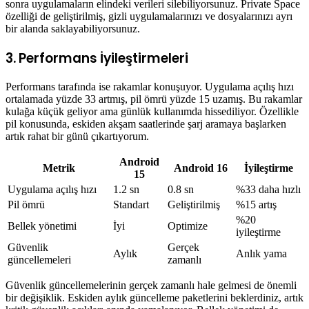
sonra uygulamaların elindeki verileri silebiliyorsunuz. Private Space
özelliği de geliştirilmiş, gizli uygulamalarınızı ve dosyalarınızı ayrı
bir alanda saklayabiliyorsunuz.
3. Performans İyileştirmeleri
Performans tarafında ise rakamlar konuşuyor. Uygulama açılış hızı
ortalamada yüzde 33 artmış, pil ömrü yüzde 15 uzamış. Bu rakamlar
kulağa küçük geliyor ama günlük kullanımda hissediliyor. Özellikle
pil konusunda, eskiden akşam saatlerinde şarj aramaya başlarken
artık rahat bir günü çıkartıyorum.
Android
Metrik
Android 16
İyileştirme
15
Uygulama açılış hızı
1.2 sn
0.8 sn
%33 daha hızlı
Pil ömrü
Standart
Geliştirilmiş
%15 artış
%20
Bellek yönetimi
İyi
Optimize
iyileştirme
Güvenlik
Gerçek
Aylık
Anlık yama
güncellemeleri
zamanlı
Güvenlik güncellemelerinin gerçek zamanlı hale gelmesi de önemli
bir değişiklik. Eskiden aylık güncelleme paketlerini beklerdiniz, artık