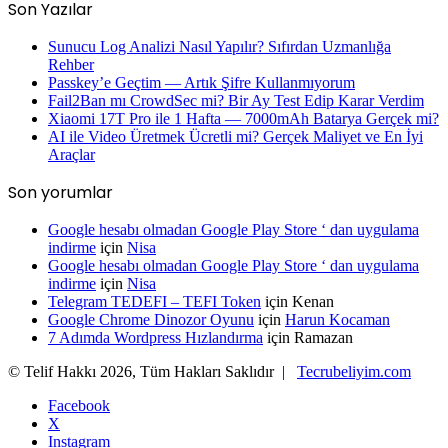
Son Yazılar
Sunucu Log Analizi Nasıl Yapılır? Sıfırdan Uzmanlığa
Rehber
Passkey’e Geçtim — Artık Şifre Kullanmıyorum
Fail2Ban mı CrowdSec mi? Bir Ay Test Edip Karar Verdim
Xiaomi 17T Pro ile 1 Hafta — 7000mAh Batarya Gerçek mi?
AI ile Video Üretmek Ücretli mi? Gerçek Maliyet ve En İyi
Araçlar
Son yorumlar
Google hesabı olmadan Google Play Store ‘ dan uygulama
indirme
için
Nisa
Google hesabı olmadan Google Play Store ‘ dan uygulama
indirme
için
Nisa
Telegram TEDEFI – TEFI Token
için
Kenan
Google Chrome Dinozor Oyunu
için
Harun Kocaman
7 Adımda Wordpress Hızlandırma
için
Ramazan
© Telif Hakkı 2026, Tüm Hakları Saklıdır |
Tecrubeliyim.com
Facebook
X
Instagram