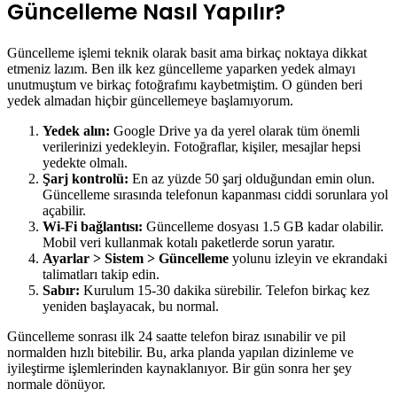
Güncelleme Nasıl Yapılır?
Güncelleme işlemi teknik olarak basit ama birkaç noktaya dikkat
etmeniz lazım. Ben ilk kez güncelleme yaparken yedek almayı
unutmuştum ve birkaç fotoğrafımı kaybetmiştim. O günden beri
yedek almadan hiçbir güncellemeye başlamıyorum.
Yedek alın:
Google Drive ya da yerel olarak tüm önemli
verilerinizi yedekleyin. Fotoğraflar, kişiler, mesajlar hepsi
yedekte olmalı.
Şarj kontrolü:
En az yüzde 50 şarj olduğundan emin olun.
Güncelleme sırasında telefonun kapanması ciddi sorunlara yol
açabilir.
Wi-Fi bağlantısı:
Güncelleme dosyası 1.5 GB kadar olabilir.
Mobil veri kullanmak kotalı paketlerde sorun yaratır.
Ayarlar > Sistem > Güncelleme
yolunu izleyin ve ekrandaki
talimatları takip edin.
Sabır:
Kurulum 15-30 dakika sürebilir. Telefon birkaç kez
yeniden başlayacak, bu normal.
Güncelleme sonrası ilk 24 saatte telefon biraz ısınabilir ve pil
normalden hızlı bitebilir. Bu, arka planda yapılan dizinleme ve
iyileştirme işlemlerinden kaynaklanıyor. Bir gün sonra her şey
normale dönüyor.