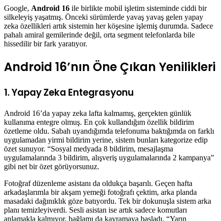
Google,
Android 16
ile birlikte mobil işletim sisteminde ciddi bir
silkeleyiş yaşatmış. Önceki sürümlerde yavaş yavaş gelen yapay
zeka özellikleri artık sistemin her köşesine işlemiş durumda. Sadece
pahalı amiral gemilerinde değil, orta segment telefonlarda bile
hissedilir bir fark yaratıyor.
Android 16’nın Öne Çıkan Yenilikleri
1. Yapay Zeka Entegrasyonu
Android 16’da yapay zeka lafta kalmamış, gerçekten günlük
kullanıma entegre olmuş. En çok kullandığım özellik bildirim
özetleme oldu. Sabah uyandığımda telefonuma baktığımda on farklı
uygulamadan yirmi bildirim yerine, sistem bunları kategorize edip
özet sunuyor. “Sosyal medyada 8 bildirim, mesajlaşma
uygulamalarında 3 bildirim, alışveriş uygulamalarında 2 kampanya”
gibi net bir özet görüyorsunuz.
Fotoğraf düzenleme asistanı da oldukça başarılı. Geçen hafta
arkadaşlarımla bir akşam yemeği fotoğrafı çektim, arka planda
masadaki dağınıklık göze batıyordu. Tek bir dokunuşla sistem arka
planı temizleyiverdi. Sesli asistan ise artık sadece komutları
anlamakla kalmıyor, bağlamı da kavramaya başladı. “Yarın