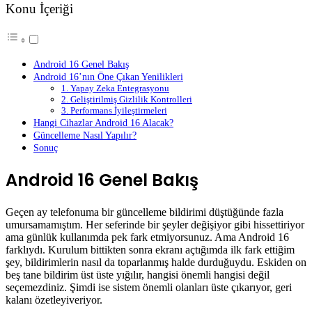
Konu İçeriği
Android 16 Genel Bakış
Android 16’nın Öne Çıkan Yenilikleri
1. Yapay Zeka Entegrasyonu
2. Geliştirilmiş Gizlilik Kontrolleri
3. Performans İyileştirmeleri
Hangi Cihazlar Android 16 Alacak?
Güncelleme Nasıl Yapılır?
Sonuç
Android 16 Genel Bakış
Geçen ay telefonuma bir güncelleme bildirimi düştüğünde fazla
umursamamıştım. Her seferinde bir şeyler değişiyor gibi hissettiriyor
ama günlük kullanımda pek fark etmiyorsunuz. Ama Android 16
farklıydı. Kurulum bittikten sonra ekranı açtığımda ilk fark ettiğim
şey, bildirimlerin nasıl da toparlanmış halde durduğuydu. Eskiden on
beş tane bildirim üst üste yığılır, hangisi önemli hangisi değil
seçemezdiniz. Şimdi ise sistem önemli olanları üste çıkarıyor, geri
kalanı özetleyiveriyor.