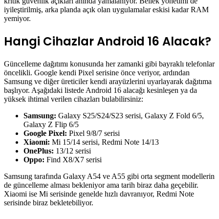
kritik güvenlik açıkları anında yamalanıyor. Bellek yönetimi de
iyileştirilmiş, arka planda açık olan uygulamalar eskisi kadar RAM
yemiyor.
Hangi Cihazlar Android 16 Alacak?
Güncelleme dağıtımı konusunda her zamanki gibi bayraklı telefonlar
öncelikli. Google kendi Pixel serisine önce veriyor, ardından
Samsung ve diğer üreticiler kendi arayüzlerini uyarlayarak dağıtıma
başlıyor. Aşağıdaki listede Android 16 alacağı kesinleşen ya da
yüksek ihtimal verilen cihazları bulabilirsiniz:
Samsung:
Galaxy S25/S24/S23 serisi, Galaxy Z Fold 6/5,
Galaxy Z Flip 6/5
Google Pixel:
Pixel 9/8/7 serisi
Xiaomi:
Mi 15/14 serisi, Redmi Note 14/13
OnePlus:
13/12 serisi
Oppo:
Find X8/X7 serisi
Samsung tarafında Galaxy A54 ve A55 gibi orta segment modellerin
de güncelleme alması bekleniyor ama tarih biraz daha geçebilir.
Xiaomi ise Mi serisinde genelde hızlı davranıyor, Redmi Note
serisinde biraz bekletebiliyor.