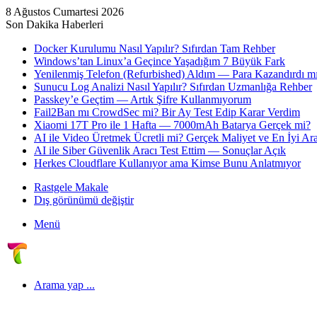
8 Ağustos Cumartesi 2026
Son Dakika Haberleri
Docker Kurulumu Nasıl Yapılır? Sıfırdan Tam Rehber
Windows’tan Linux’a Geçince Yaşadığım 7 Büyük Fark
Yenilenmiş Telefon (Refurbished) Aldım — Para Kazandırdı mı
Sunucu Log Analizi Nasıl Yapılır? Sıfırdan Uzmanlığa Rehber
Passkey’e Geçtim — Artık Şifre Kullanmıyorum
Fail2Ban mı CrowdSec mi? Bir Ay Test Edip Karar Verdim
Xiaomi 17T Pro ile 1 Hafta — 7000mAh Batarya Gerçek mi?
AI ile Video Üretmek Ücretli mi? Gerçek Maliyet ve En İyi Ara
AI ile Siber Güvenlik Aracı Test Ettim — Sonuçlar Açık
Herkes Cloudflare Kullanıyor ama Kimse Bunu Anlatmıyor
Rastgele Makale
Dış görünümü değiştir
Menü
Arama yap ...