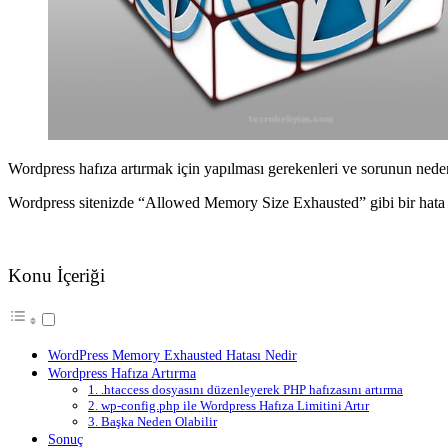
Wordpress hafıza artırmak için yapılması gerekenleri ve sorunun nedenl
Wordpress sitenizde “Allowed Memory Size Exhausted” gibi bir hata alı
Konu İçeriği
WordPress Memory Exhausted Hatası Nedir
Wordpress Hafıza Artırma
1. .htaccess dosyasını düzenleyerek PHP hafızasını artırma
2. wp-config.php ile Wordpress Hafıza Limitini Artır
3. Başka Neden Olabilir
Sonuç