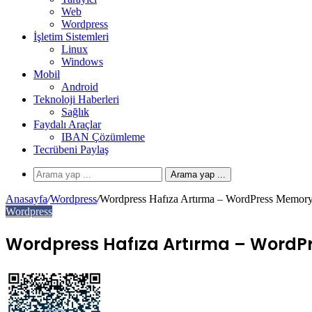
Web
Wordpress
İşletim Sistemleri
Linux
Windows
Mobil
Android
Teknoloji Haberleri
Sağlık
Faydalı Araçlar
IBAN Çözümleme
Tecrübeni Paylaş
Arama yap ...
Anasayfa
/
Wordpress
/
Wordpress Hafıza Artırma – WordPress Memor
Wordpress
Wordpress Hafıza Artırma – Word