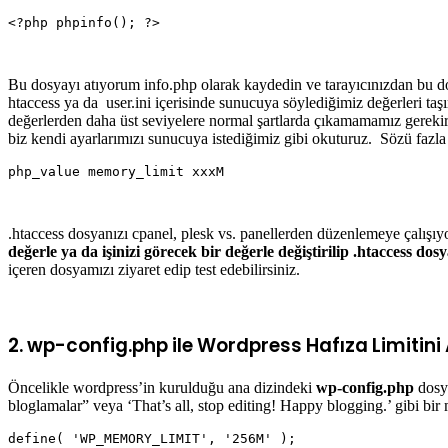
<?php phpinfo(); ?>

Bu dosyayı atıyorum info.php olarak kaydedin ve tarayıcınızdan bu d
htaccess ya da user.ini içerisinde sunucuya söylediğimiz değerleri taş
değerlerden daha üst seviyelere normal şartlarda çıkamamamız gerekir 
biz kendi ayarlarımızı sunucuya istediğimiz gibi okuturuz. Sözü fazla
php_value memory_limit xxxM

.htaccess dosyanızı cpanel, plesk vs. panellerden düzenlemeye çalışı
değerle ya da işinizi görecek bir değerle değiştirilip .htaccess d
içeren dosyamızı ziyaret edip test edebilirsiniz.
2. wp-config.php ile Wordpress Hafıza Limitini 
Öncelikle wordpress’in kurulduğu ana dizindeki
wp-config.php
dosy
bloglamalar” veya ‘That’s all, stop editing! Happy blogging.’ gibi bi
define( 'WP_MEMORY_LIMIT', '256M' );
