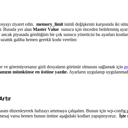
osyayı ziyaret edin.
memory_limit
isimli değişkenin karşısında iki sütu
ır. Burada yer alan
Master Value
sunucu için önceden belirlenmiş ayarla
ancak piyasada gördüğüm bir çok sunucu yöneticisi bu ayarları kısıtlam
 uzattık galiba hemen gerekli kodu verelim:
yor ve göremiyorsanız gizli dosyaların görünür olmasını sağlamak için
ay
osyanızın mümkünse en üstüne yazılır.
Ayarların uygulanıp uygulanmadı
Artır
asını düzenleyerek hafızayı artırmaya çalışalım. Bunun için wp-config.p
r mesaj varsa hemen bunun üstüne aşağıdaki kodları yapıştırıyoruz.
İşte