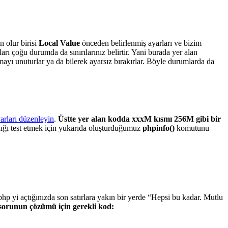
n olur birisi
Local Value
önceden belirlenmiş ayarları ve bizim
rı çoğu durumda da sınırılarınız belirtir. Yani burada yer alan
ayı unuturlar ya da bilerek ayarsız bırakırlar. Böyle durumlarda da
arları düzenleyin
.
Üstte yer alan kodda xxxM kısmı 256M gibi bir
ğı test etmek için yukarıda oluşturduğumuz
phpinfo()
komutunu
hp yi açtığınızda son satırlara yakın bir yerde “Hepsi bu kadar. Mutlu
 sorunun çözümü için gerekli kod: