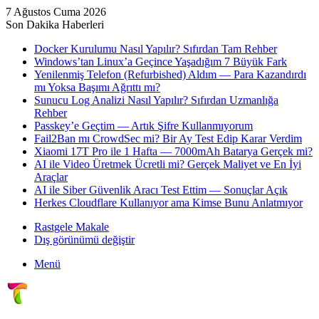
7 Ağustos Cuma 2026
Son Dakika Haberleri
Docker Kurulumu Nasıl Yapılır? Sıfırdan Tam Rehber
Windows’tan Linux’a Geçince Yaşadığım 7 Büyük Fark
Yenilenmiş Telefon (Refurbished) Aldım — Para Kazandırdı
mı Yoksa Başımı Ağrıttı mı?
Sunucu Log Analizi Nasıl Yapılır? Sıfırdan Uzmanlığa
Rehber
Passkey’e Geçtim — Artık Şifre Kullanmıyorum
Fail2Ban mı CrowdSec mi? Bir Ay Test Edip Karar Verdim
Xiaomi 17T Pro ile 1 Hafta — 7000mAh Batarya Gerçek mi?
AI ile Video Üretmek Ücretli mi? Gerçek Maliyet ve En İyi
Araçlar
AI ile Siber Güvenlik Aracı Test Ettim — Sonuçlar Açık
Herkes Cloudflare Kullanıyor ama Kimse Bunu Anlatmıyor
Rastgele Makale
Dış görünümü değiştir
Menü