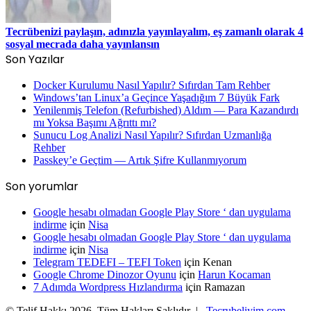
Tecrübenizi paylaşın, adınızla yayınlayalım, eş zamanlı olarak 4
sosyal mecrada daha yayınlansın
Son Yazılar
Docker Kurulumu Nasıl Yapılır? Sıfırdan Tam Rehber
Windows’tan Linux’a Geçince Yaşadığım 7 Büyük Fark
Yenilenmiş Telefon (Refurbished) Aldım — Para Kazandırdı
mı Yoksa Başımı Ağrıttı mı?
Sunucu Log Analizi Nasıl Yapılır? Sıfırdan Uzmanlığa
Rehber
Passkey’e Geçtim — Artık Şifre Kullanmıyorum
Son yorumlar
Google hesabı olmadan Google Play Store ‘ dan uygulama
indirme
için
Nisa
Google hesabı olmadan Google Play Store ‘ dan uygulama
indirme
için
Nisa
Telegram TEDEFI – TEFI Token
için
Kenan
Google Chrome Dinozor Oyunu
için
Harun Kocaman
7 Adımda Wordpress Hızlandırma
için
Ramazan
© Telif Hakkı 2026, Tüm Hakları Saklıdır |
Tecrubeliyim.com